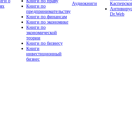
иги о
Книги по праву
Аудиокниги
Касперско
тях
Книги по
Антивиру
предпринимательству
Dr.Web
Книги по финансам
Книги по экономике
Книги по
экономической
теории
Книги по бизнесу
Книги
инвестиционный
бизнес