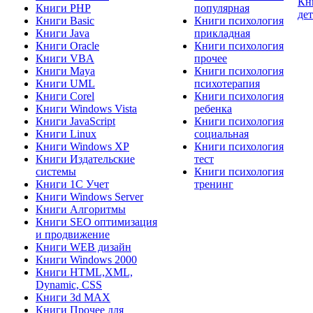
Кн
Книги PHP
популярная
де
Книги Basic
Книги психология
Книги Java
прикладная
Книги Oracle
Книги психология
Книги VBA
прочее
Книги Maya
Книги психология
Книги UML
психотерапия
Книги Corel
Книги психология
Книги Windows Vista
ребенка
Книги JavaScript
Книги психология
Книги Linux
социальная
Книги Windows XP
Книги психология
Книги Издательские
тест
системы
Книги психология
Книги 1C Учет
тренинг
Книги Windows Server
Книги Алгоритмы
Книги SEO оптимизация
и продвижение
Книги WEB дизайн
Книги Windows 2000
Книги HTML,XML,
Dynamic, CSS
Книги 3d MAX
Книги Прочее для