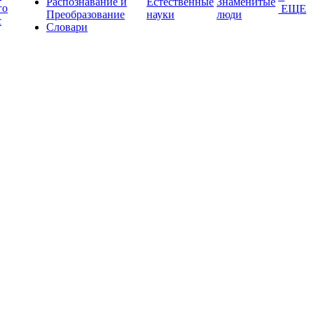
Распознавание и
Естественные
Знаменитые
го
ЕЩЕ
Преобразование
науки
люди
с
Словари