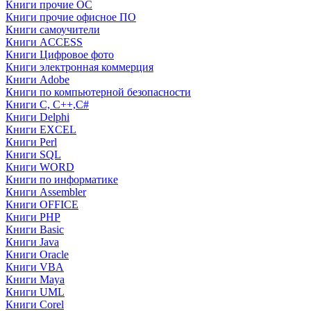
Книги прочие ОС
Книги прочие офисное ПО
Книги самоучители
Книги ACCESS
Книги Цифровое фото
Книги электронная коммерция
Книги Adobe
Книги по компьютерной безопасности
Книги C, C++,С#
Книги Delphi
Книги EXCEL
Книги Perl
Книги SQL
Книги WORD
Книги по информатике
Книги Assembler
Книги OFFICE
Книги PHP
Книги Basic
Книги Java
Книги Oracle
Книги VBA
Книги Maya
Книги UML
Книги Corel