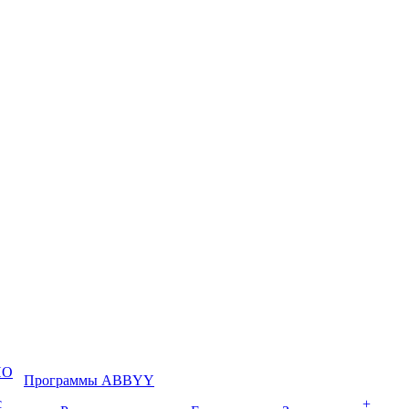
ПО
Программы ABBYY
с
+