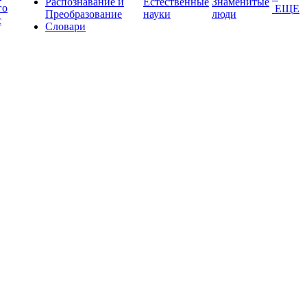
Распознавание и
Естественные
Знаменитые
го
ЕЩЕ
Преобразование
науки
люди
с
Словари