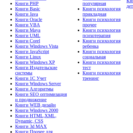
Кн
Книги PHP
популярная
де
Книги Basic
Книги психология
Книги Java
прикладная
Книги Oracle
Книги психология
Книги VBA
прочее
Книги Maya
Книги психология
Книги UML
психотерапия
Книги Corel
Книги психология
Книги Windows Vista
ребенка
Книги JavaScript
Книги психология
Книги Linux
социальная
Книги Windows XP
Книги психология
Книги Издательские
тест
системы
Книги психология
Книги 1C Учет
тренинг
Книги Windows Server
Книги Алгоритмы
Книги SEO оптимизация
и продвижение
Книги WEB дизайн
Книги Windows 2000
Книги HTML,XML,
Dynamic, CSS
Книги 3d MAX
Книги Прочее для