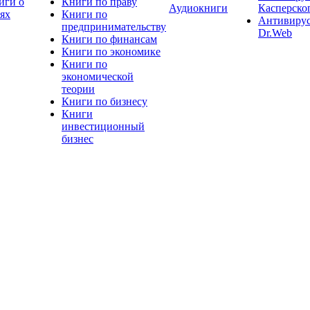
иги о
Книги по праву
Аудиокниги
Касперско
тях
Книги по
Антивиру
предпринимательству
Dr.Web
Книги по финансам
Книги по экономике
Книги по
экономической
теории
Книги по бизнесу
Книги
инвестиционный
бизнес