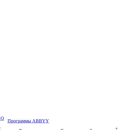
ПО
Программы ABBYY
с
+