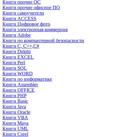
Книги прочие ОС
Книги прочие офисное ПО
Книги самоучители
Книги ACCESS
Книги Цифровое фото
Книги электронная коммерция
Книги Adobe
Книги по компьютерной безопасности
Книги C, C++,С#
Книги Delphi
Книги EXCEL
Книги Perl
Книги SQL
Книги WORD
Книги по информатике
Книги Assembler
Книги OFFICE
Книги PHP
Книги Basic
Книги Java
Книги Oracle
Книги VBA
Книги Maya
Книги UML
Книги Corel