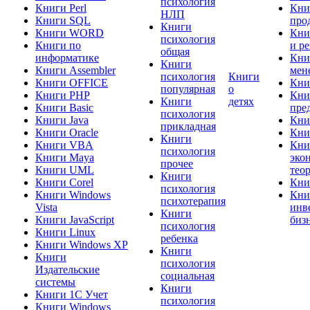
психология
Книги Perl
Кни
НЛП
Книги SQL
про
Книги
Книги WORD
Кни
психология
Книги по
и р
общая
информатике
Кни
Книги
Книги Assembler
мен
психология
Книги
Книги OFFICE
Кни
популярная
о
Книги PHP
Кни
Книги
детях
Книги Basic
пре
психология
Книги Java
Кни
прикладная
Книги Oracle
Кни
Книги
Книги VBA
Кни
психология
Книги Maya
эко
прочее
Книги UML
тео
Книги
Книги Corel
Кни
психология
Книги Windows
Кни
психотерапия
Vista
инв
Книги
Книги JavaScript
биз
психология
Книги Linux
ребенка
Книги Windows XP
Книги
Книги
психология
Издательские
социальная
системы
Книги
Книги 1C Учет
психология
Книги Windows