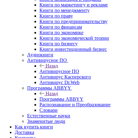
Книги по маркетингу и рекламе
Книги по менеджменту
Книги по праву
Книги по предпринимательству
Книги по финансам
Книги по экономике
Книги по экономической теории
Книги по бизнесу
Книги инвестиционный бизнес
Аудиокниги
Антивирусное ПО
Назад
Антивирусное ПО
Антивирус Касперского
Антивирус Dr.Web
Программы ABBYY
Назад
Программы ABBYY
Распознавание и Преобразование
Словари
Естественные науки
Знаменитые люди
Как купить книги
Доставка
Контакты