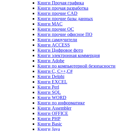
Книги Прочая графика
Книги прочая разработка
Книги прочие CAD
Книги прочие базы данных
Книги MAC
Книги прочие ОС
Книги прочие офисное ПО
Книги самоучители
Книги ACCESS
Книги Цифровое фото
Книги электронная коммерция
Книги Adobe
Книги по компьютерной безопасности
Книги C, C++,С#
Книги Delphi
Книги EXCEL
Книги Perl
Книги SQL
Книги WORD
Книги по информатике
Книги Assembler
Книги OFFICE
Книги PHP
Книги Basic
Книги Java