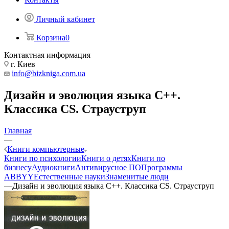
Личный кабинет
Корзина
0
Контактная информация
г. Киев
info@bizkniga.com.ua
Дизайн и эволюция языка С++.
Классика CS. Страуструп
Главная
—
Книги компьютерные
Книги по психологии
Книги о детях
Книги по
бизнесу
Аудиокниги
Антивирусное ПО
Программы
ABBYY
Естественные науки
Знаменитые люди
—
Дизайн и эволюция языка С++. Классика CS. Страуструп