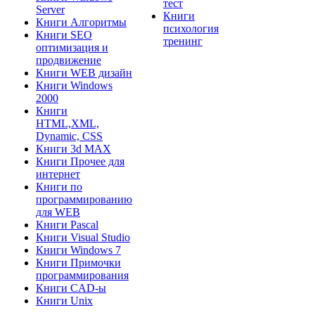
тест
Server
Книги
Книги Алгоритмы
психология
Книги SEO
тренинг
оптимизация и
продвижение
Книги WEB дизайн
Книги Windows
2000
Книги
HTML,XML,
Dynamic, CSS
Книги 3d MAX
Книги Прочее для
интернет
Книги по
программированию
для WEB
Книги Pascal
Книги Visual Studio
Книги Windows 7
Книги Примочки
программирования
Книги CAD-ы
Книги Unix