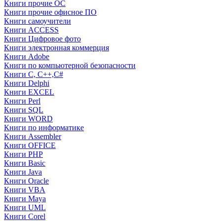
Книги прочие ОС
Книги прочие офисное ПО
Книги самоучители
Книги ACCESS
Книги Цифровое фото
Книги электронная коммерция
Книги Adobe
Книги по компьютерной безопасности
Книги C, C++,С#
Книги Delphi
Книги EXCEL
Книги Perl
Книги SQL
Книги WORD
Книги по информатике
Книги Assembler
Книги OFFICE
Книги PHP
Книги Basic
Книги Java
Книги Oracle
Книги VBA
Книги Maya
Книги UML
Книги Corel