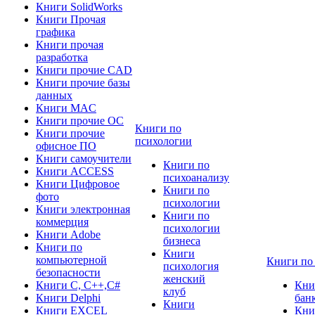
Книги SolidWorks
Книги Прочая
графика
Книги прочая
разработка
Книги прочие CAD
Книги прочие базы
данных
Книги MAC
Книги прочие ОС
Книги по
Книги прочие
психологии
офисное ПО
Книги самоучители
Книги по
Книги ACCESS
психоанализу
Книги Цифровое
Книги по
фото
психологии
Книги электронная
Книги по
коммерция
психологии
Книги Adobe
бизнеса
Книги по
Книги
компьютерной
Книги по
психология
безопасности
женский
Книги C, C++,С#
Кни
клуб
Книги Delphi
бан
Книги
Книги EXCEL
Кни