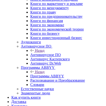
Книги по маркетингу и рекламе
Книги по менеджменту
Книги по праву
Книги по предпринимательству
Книги по финансам
Книги по экономике
Книги по экономической теории
Книги по бизнесу
Книги инвестиционный бизнес
Аудиокниги
Антивирусное ПО
Назад
Антивирусное ПО
Антивирус Касперского
Антивирус Dr.Web
Программы ABBYY
Назад
Программы ABBYY
Распознавание и Преобразование
Словари
Естественные науки
Знаменитые люди
Как купить книги
Доставка
Контакты