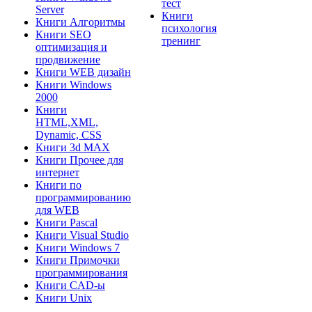
тест
Server
Книги
Книги Алгоритмы
психология
Книги SEO
тренинг
оптимизация и
продвижение
Книги WEB дизайн
Книги Windows
2000
Книги
HTML,XML,
Dynamic, CSS
Книги 3d MAX
Книги Прочее для
интернет
Книги по
программированию
для WEB
Книги Pascal
Книги Visual Studio
Книги Windows 7
Книги Примочки
программирования
Книги CAD-ы
Книги Unix