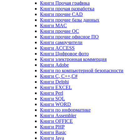
Книги Прочая графика
Книги прочая разработка
Книги прочие CAD
Книги прочие базы данных
Книги MAC
Книги прочие ОС
Книги прочие офисное ПО
Книги самоучители
Книги ACCESS
Книги Цифровое фото
Книги электронная коммерция
Книги Adobe
Книги по компьютерной безопасности
Книги C, C++,С#
Книги Delphi
Книги EXCEL
Книги Perl
Книги SQL
Книги WORD
Книги по информатике
Книги Assembler
Книги OFFICE
Книги PHP
Книги Basic
Книги Java