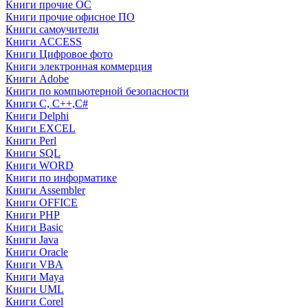
Книги прочие ОС
Книги прочие офисное ПО
Книги самоучители
Книги ACCESS
Книги Цифровое фото
Книги электронная коммерция
Книги Adobe
Книги по компьютерной безопасности
Книги C, C++,С#
Книги Delphi
Книги EXCEL
Книги Perl
Книги SQL
Книги WORD
Книги по информатике
Книги Assembler
Книги OFFICE
Книги PHP
Книги Basic
Книги Java
Книги Oracle
Книги VBA
Книги Maya
Книги UML
Книги Corel