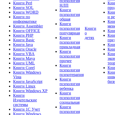
психология
Книги Perl
Кни
НЛП
Книги SQL
про
Книги
Книги WORD
Кни
психология
Книги по
и р
общая
информатике
Кни
Книги
Книги Assembler
мен
психология
Книги
Книги OFFICE
Кни
популярная
о
Книги PHP
Кни
Книги
детях
Книги Basic
пре
психология
Книги Java
Кни
прикладная
Книги Oracle
Кни
Книги
Книги VBA
Кни
психология
Книги Maya
эко
прочее
Книги UML
тео
Книги
Книги Corel
Кни
психология
Книги Windows
Кни
психотерапия
Vista
инв
Книги
Книги JavaScript
биз
психология
Книги Linux
ребенка
Книги Windows XP
Книги
Книги
психология
Издательские
социальная
системы
Книги
Книги 1C Учет
психология
Книги Windows