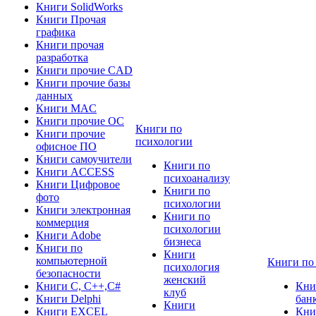
Книги SolidWorks
Книги Прочая
графика
Книги прочая
разработка
Книги прочие CAD
Книги прочие базы
данных
Книги MAC
Книги прочие ОС
Книги по
Книги прочие
психологии
офисное ПО
Книги самоучители
Книги по
Книги ACCESS
психоанализу
Книги Цифровое
Книги по
фото
психологии
Книги электронная
Книги по
коммерция
психологии
Книги Adobe
бизнеса
Книги по
Книги
компьютерной
Книги по
психология
безопасности
женский
Книги C, C++,С#
Кни
клуб
Книги Delphi
бан
Книги
Книги EXCEL
Кни