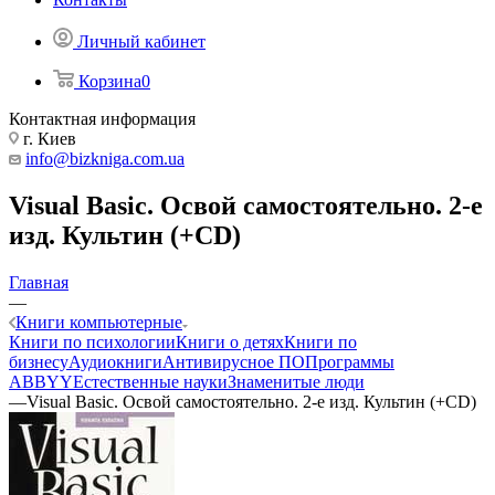
Личный кабинет
Корзина
0
Контактная информация
г. Киев
info@bizkniga.com.ua
Visual Basic. Освой самостоятельно. 2-е
изд. Культин (+CD)
Главная
—
Книги компьютерные
Книги по психологии
Книги о детях
Книги по
бизнесу
Аудиокниги
Антивирусное ПО
Программы
ABBYY
Естественные науки
Знаменитые люди
—
Visual Basic. Освой самостоятельно. 2-е изд. Культин (+CD)