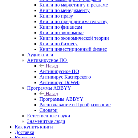
Книги по маркетингу и рекламе
Книги по менеджменту
Книги по праву
Книги по предпринимательству
Книги по финансам
Книги по экономике
Книги по экономической теории
Книги по бизнесу
Книги инвестиционный бизнес
Аудиокниги
Антивирусное ПО
Назад
Антивирусное ПО
Антивирус Касперского
Антивирус Dr.Web
Программы ABBYY
Назад
Программы ABBYY
Распознавание и Преобразование
Словари
Естественные науки
Знаменитые люди
Как купить книги
Доставка
Контакты