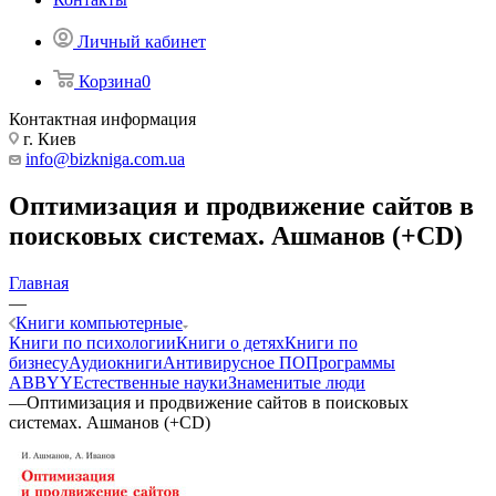
Личный кабинет
Корзина
0
Контактная информация
г. Киев
info@bizkniga.com.ua
Оптимизация и продвижение сайтов в
поисковых системах. Ашманов (+CD)
Главная
—
Книги компьютерные
Книги по психологии
Книги о детях
Книги по
бизнесу
Аудиокниги
Антивирусное ПО
Программы
ABBYY
Естественные науки
Знаменитые люди
—
Оптимизация и продвижение сайтов в поисковых
системах. Ашманов (+CD)