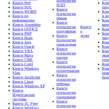
психология
Книги Perl
Кни
НЛП
Книги SQL
про
Книги
Книги WORD
Кни
психология
Книги по
и р
общая
информатике
Кни
Книги
Книги Assembler
мен
психология
Книги
Книги OFFICE
Кни
популярная
о
Книги PHP
Кни
Книги
детях
Книги Basic
пре
психология
Книги Java
Кни
прикладная
Книги Oracle
Кни
Книги
Книги VBA
Кни
психология
Книги Maya
эко
прочее
Книги UML
тео
Книги
Книги Corel
Кни
психология
Книги Windows
Кни
психотерапия
Vista
инв
Книги
Книги JavaScript
биз
психология
Книги Linux
ребенка
Книги Windows XP
Книги
Книги
психология
Издательские
социальная
системы
Книги
Книги 1C Учет
психология
Книги Windows