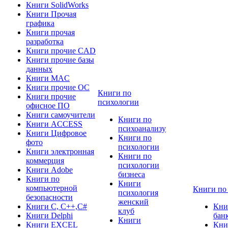
Книги SolidWorks
Книги Прочая
графика
Книги прочая
разработка
Книги прочие CAD
Книги прочие базы
данных
Книги MAC
Книги прочие ОС
Книги по
Книги прочие
психологии
офисное ПО
Книги самоучители
Книги по
Книги ACCESS
психоанализу
Книги Цифровое
Книги по
фото
психологии
Книги электронная
Книги по
коммерция
психологии
Книги Adobe
бизнеса
Книги по
Книги
компьютерной
Книги по
психология
безопасности
женский
Книги C, C++,С#
Кни
клуб
Книги Delphi
бан
Книги
Книги EXCEL
Кни