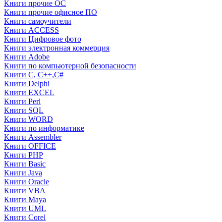
Книги прочие ОС
Книги прочие офисное ПО
Книги самоучители
Книги ACCESS
Книги Цифровое фото
Книги электронная коммерция
Книги Adobe
Книги по компьютерной безопасности
Книги C, C++,С#
Книги Delphi
Книги EXCEL
Книги Perl
Книги SQL
Книги WORD
Книги по информатике
Книги Assembler
Книги OFFICE
Книги PHP
Книги Basic
Книги Java
Книги Oracle
Книги VBA
Книги Maya
Книги UML
Книги Corel