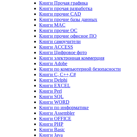
Книги Прочая графика
Книги прочая разработка
Книги прочие CAD
Книги прочие базы данных
Книги MAC
Книги прочие ОС
Книги прочие офисное ПО
Книги самоучители
Книги ACCESS
Книги Цифровое фото
Книги электронная коммерция
Книги Adobe
Книги по компьютерной безопасности
Книги C, C++,С#
Книги Delphi
Книги EXCEL
Книги Perl
Книги SQL
Книги WORD
Книги по информатике
Книги Assembler
Книги OFFICE
Книги PHP
Книги Basic
Книги Java