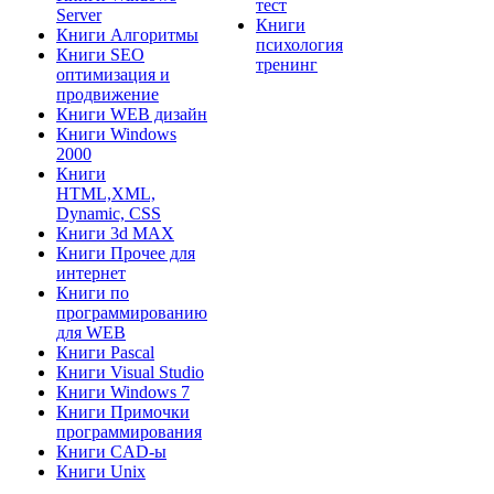
тест
Server
Книги
Книги Алгоритмы
психология
Книги SEO
тренинг
оптимизация и
продвижение
Книги WEB дизайн
Книги Windows
2000
Книги
HTML,XML,
Dynamic, CSS
Книги 3d MAX
Книги Прочее для
интернет
Книги по
программированию
для WEB
Книги Pascal
Книги Visual Studio
Книги Windows 7
Книги Примочки
программирования
Книги CAD-ы
Книги Unix