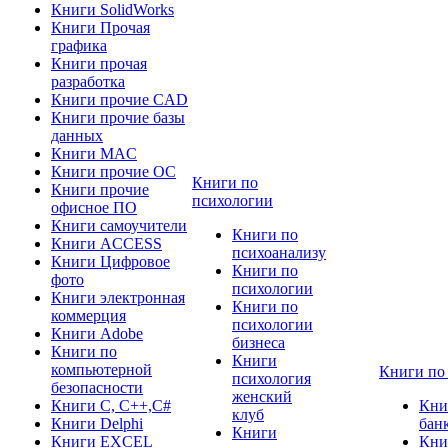
Книги SolidWorks
Книги Прочая
графика
Книги прочая
разработка
Книги прочие CAD
Книги прочие базы
данных
Книги MAC
Книги прочие ОС
Книги по
Книги прочие
психологии
офисное ПО
Книги самоучители
Книги по
Книги ACCESS
психоанализу
Книги Цифровое
Книги по
фото
психологии
Книги электронная
Книги по
коммерция
психологии
Книги Adobe
бизнеса
Книги по
Книги
компьютерной
Книги по
психология
безопасности
женский
Книги C, C++,С#
Кни
клуб
Книги Delphi
бан
Книги
Книги EXCEL
Кни