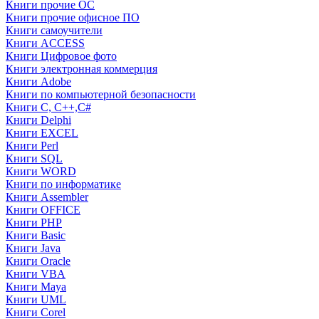
Книги прочие ОС
Книги прочие офисное ПО
Книги самоучители
Книги ACCESS
Книги Цифровое фото
Книги электронная коммерция
Книги Adobe
Книги по компьютерной безопасности
Книги C, C++,С#
Книги Delphi
Книги EXCEL
Книги Perl
Книги SQL
Книги WORD
Книги по информатике
Книги Assembler
Книги OFFICE
Книги PHP
Книги Basic
Книги Java
Книги Oracle
Книги VBA
Книги Maya
Книги UML
Книги Corel