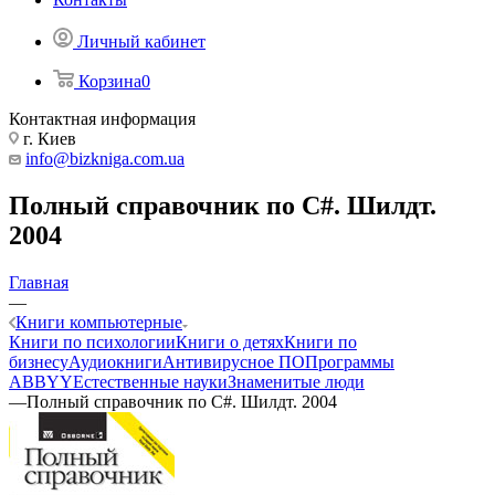
Личный кабинет
Корзина
0
Контактная информация
г. Киев
info@bizkniga.com.ua
Полный справочник по C#. Шилдт.
2004
Главная
—
Книги компьютерные
Книги по психологии
Книги о детях
Книги по
бизнесу
Аудиокниги
Антивирусное ПО
Программы
ABBYY
Естественные науки
Знаменитые люди
—
Полный справочник по C#. Шилдт. 2004