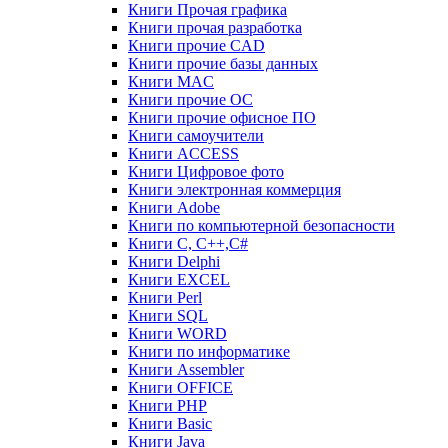
Книги Прочая графика
Книги прочая разработка
Книги прочие CAD
Книги прочие базы данных
Книги MAC
Книги прочие ОС
Книги прочие офисное ПО
Книги самоучители
Книги ACCESS
Книги Цифровое фото
Книги электронная коммерция
Книги Adobe
Книги по компьютерной безопасности
Книги C, C++,С#
Книги Delphi
Книги EXCEL
Книги Perl
Книги SQL
Книги WORD
Книги по информатике
Книги Assembler
Книги OFFICE
Книги PHP
Книги Basic
Книги Java