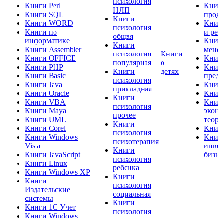
психология
Книги Perl
Кни
НЛП
Книги SQL
про
Книги
Книги WORD
Кни
психология
Книги по
и р
общая
информатике
Кни
Книги
Книги Assembler
мен
психология
Книги
Книги OFFICE
Кни
популярная
о
Книги PHP
Кни
Книги
детях
Книги Basic
пре
психология
Книги Java
Кни
прикладная
Книги Oracle
Кни
Книги
Книги VBA
Кни
психология
Книги Maya
эко
прочее
Книги UML
тео
Книги
Книги Corel
Кни
психология
Книги Windows
Кни
психотерапия
Vista
инв
Книги
Книги JavaScript
биз
психология
Книги Linux
ребенка
Книги Windows XP
Книги
Книги
психология
Издательские
социальная
системы
Книги
Книги 1C Учет
психология
Книги Windows