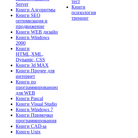
тест
Server
Книги
Книги Алгоритмы
психология
Книги SEO
тренинг
оптимизация и
продвижение
Книги WEB дизайн
Книги Windows
2000
Книги
HTML,XML,
Dynamic, CSS
Книги 3d MAX
Книги Прочее для
интернет
Книги по
программированию
для WEB
Книги Pascal
Книги Visual Studio
Книги Windows 7
Книги Примочки
программирования
Книги CAD-ы
Книги Unix