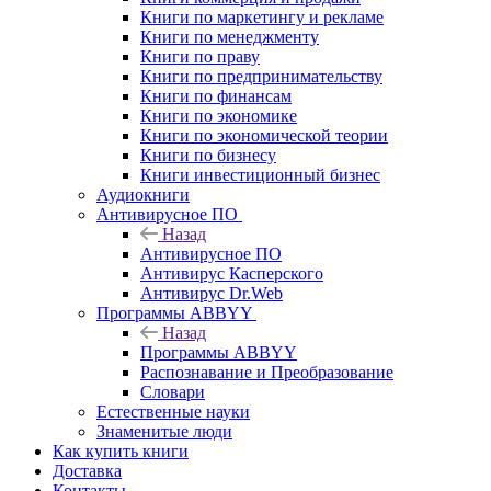
Книги по маркетингу и рекламе
Книги по менеджменту
Книги по праву
Книги по предпринимательству
Книги по финансам
Книги по экономике
Книги по экономической теории
Книги по бизнесу
Книги инвестиционный бизнес
Аудиокниги
Антивирусное ПО
Назад
Антивирусное ПО
Антивирус Касперского
Антивирус Dr.Web
Программы ABBYY
Назад
Программы ABBYY
Распознавание и Преобразование
Словари
Естественные науки
Знаменитые люди
Как купить книги
Доставка
Контакты