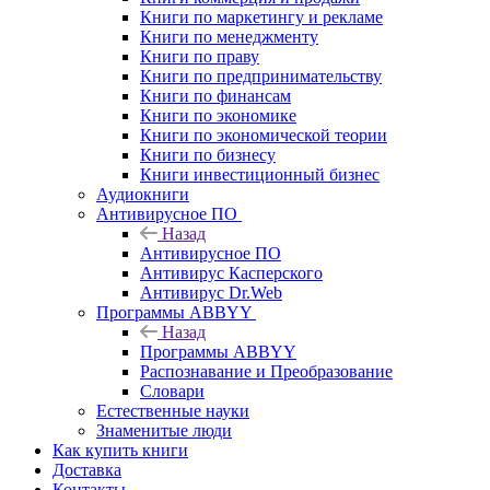
Книги по маркетингу и рекламе
Книги по менеджменту
Книги по праву
Книги по предпринимательству
Книги по финансам
Книги по экономике
Книги по экономической теории
Книги по бизнесу
Книги инвестиционный бизнес
Аудиокниги
Антивирусное ПО
Назад
Антивирусное ПО
Антивирус Касперского
Антивирус Dr.Web
Программы ABBYY
Назад
Программы ABBYY
Распознавание и Преобразование
Словари
Естественные науки
Знаменитые люди
Как купить книги
Доставка
Контакты