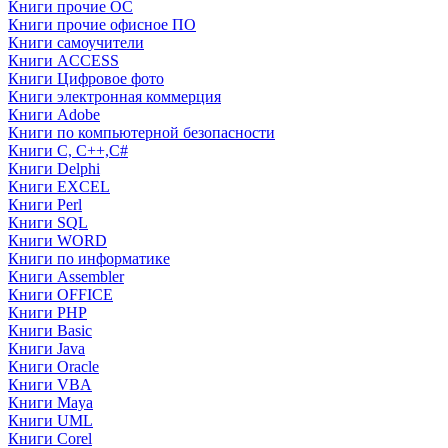
Книги прочие ОС
Книги прочие офисное ПО
Книги самоучители
Книги ACCESS
Книги Цифровое фото
Книги электронная коммерция
Книги Adobe
Книги по компьютерной безопасности
Книги C, C++,С#
Книги Delphi
Книги EXCEL
Книги Perl
Книги SQL
Книги WORD
Книги по информатике
Книги Assembler
Книги OFFICE
Книги PHP
Книги Basic
Книги Java
Книги Oracle
Книги VBA
Книги Maya
Книги UML
Книги Corel