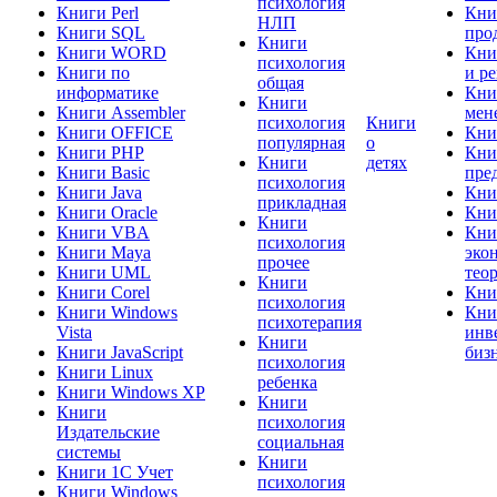
психология
Книги Perl
Кни
НЛП
Книги SQL
про
Книги
Книги WORD
Кни
психология
Книги по
и р
общая
информатике
Кни
Книги
Книги Assembler
мен
психология
Книги
Книги OFFICE
Кни
популярная
о
Книги PHP
Кни
Книги
детях
Книги Basic
пре
психология
Книги Java
Кни
прикладная
Книги Oracle
Кни
Книги
Книги VBA
Кни
психология
Книги Maya
эко
прочее
Книги UML
тео
Книги
Книги Corel
Кни
психология
Книги Windows
Кни
психотерапия
Vista
инв
Книги
Книги JavaScript
биз
психология
Книги Linux
ребенка
Книги Windows XP
Книги
Книги
психология
Издательские
социальная
системы
Книги
Книги 1C Учет
психология
Книги Windows