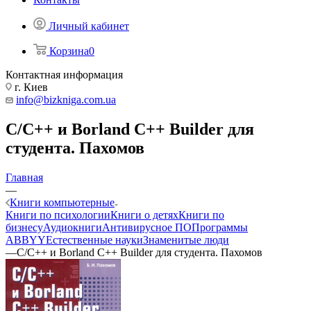
Личный кабинет
Корзина
0
Контактная информация
г. Киев
info@bizkniga.com.ua
C/C++ и Borland C++ Builder для
студента. Пахомов
Главная
—
Книги компьютерные
Книги по психологии
Книги о детях
Книги по
бизнесу
Аудиокниги
Антивирусное ПО
Программы
ABBYY
Естественные науки
Знаменитые люди
—
C/C++ и Borland C++ Builder для студента. Пахомов