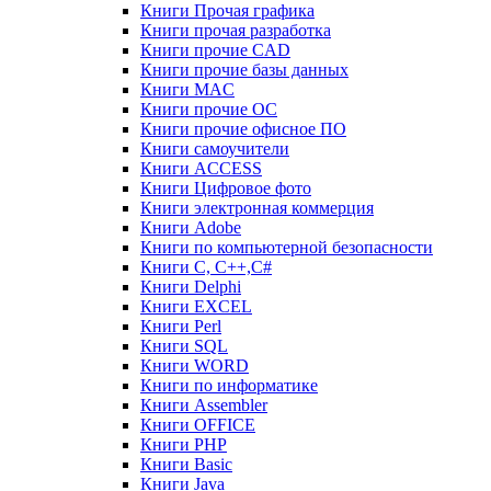
Книги Прочая графика
Книги прочая разработка
Книги прочие CAD
Книги прочие базы данных
Книги MAC
Книги прочие ОС
Книги прочие офисное ПО
Книги самоучители
Книги ACCESS
Книги Цифровое фото
Книги электронная коммерция
Книги Adobe
Книги по компьютерной безопасности
Книги C, C++,С#
Книги Delphi
Книги EXCEL
Книги Perl
Книги SQL
Книги WORD
Книги по информатике
Книги Assembler
Книги OFFICE
Книги PHP
Книги Basic
Книги Java