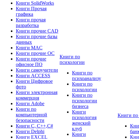
Книги SolidWorks
Книги Прочая
графика
Книги прочая
разработка
Книги прочие CAD
Книги прочие базы
данных
Книги MAC
Книги прочие ОС
Книги по
Книги прочие
психологии
офисное ПО
Книги самоучители
Книги по
Книги ACCESS
психоанализу
Книги Цифровое
Книги по
фото
психологии
Книги электронная
Книги по
коммерция
психологии
Книги Adobe
бизнеса
Книги по
Книги
компьютерной
Книги по
психология
безопасности
женский
Книги C, C++,С#
Кни
клуб
Книги Delphi
бан
Книги
Книги EXCEL
Кни