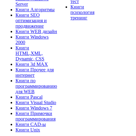
тест
Server
Книги
Книги Алгоритмы
психология
Книги SEO
тренинг
оптимизация и
продвижение
Книги WEB дизайн
Книги Windows
2000
Книги
HTML,XML,
Dynamic, CSS
Книги 3d MAX
Книги Прочее для
интернет
Книги по
программированию
для WEB
Книги Pascal
Книги Visual Studio
Книги Windows 7
Книги Примочки
программирования
Книги CAD-ы
Книги Unix