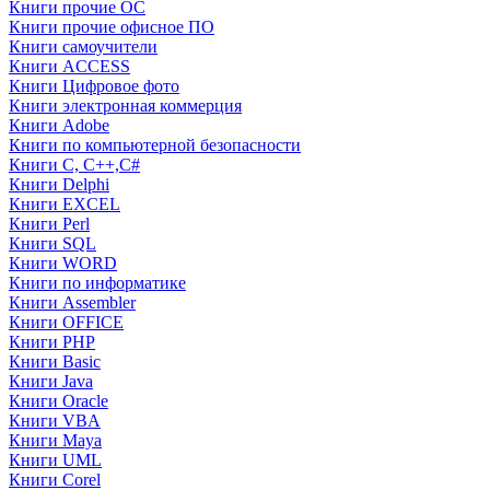
Книги прочие ОС
Книги прочие офисное ПО
Книги самоучители
Книги ACCESS
Книги Цифровое фото
Книги электронная коммерция
Книги Adobe
Книги по компьютерной безопасности
Книги C, C++,С#
Книги Delphi
Книги EXCEL
Книги Perl
Книги SQL
Книги WORD
Книги по информатике
Книги Assembler
Книги OFFICE
Книги PHP
Книги Basic
Книги Java
Книги Oracle
Книги VBA
Книги Maya
Книги UML
Книги Corel