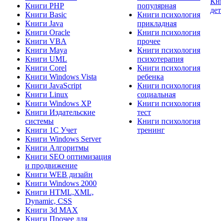
Кн
Книги PHP
популярная
де
Книги Basic
Книги психология
Книги Java
прикладная
Книги Oracle
Книги психология
Книги VBA
прочее
Книги Maya
Книги психология
Книги UML
психотерапия
Книги Corel
Книги психология
Книги Windows Vista
ребенка
Книги JavaScript
Книги психология
Книги Linux
социальная
Книги Windows XP
Книги психология
Книги Издательские
тест
системы
Книги психология
Книги 1C Учет
тренинг
Книги Windows Server
Книги Алгоритмы
Книги SEO оптимизация
и продвижение
Книги WEB дизайн
Книги Windows 2000
Книги HTML,XML,
Dynamic, CSS
Книги 3d MAX
Книги Прочее для