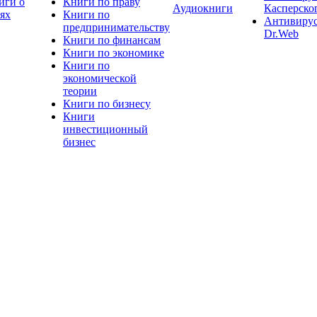
иги о
Книги по праву
Аудиокниги
Касперско
тях
Книги по
Антивиру
предпринимательству
Dr.Web
Книги по финансам
Книги по экономике
Книги по
экономической
теории
Книги по бизнесу
Книги
инвестиционный
бизнес