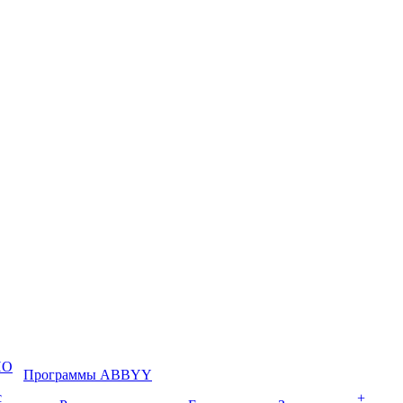
ПО
Программы ABBYY
с
+