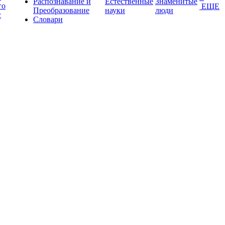
Распознавание и
Естественные
Знаменитые
го
ЕЩЕ
Преобразование
науки
люди
с
Словари