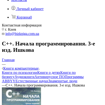
Личный кабинет
Корзина
0
Контактная информация
г. Киев
info@bizkniga.com.ua
C++. Начала программирования. 3-е
изд. Ишкова
Главная
—
Книги компьютерные
Книги по психологии
Книги о детях
Книги по
бизнесу
Аудиокниги
Антивирусное ПО
Программы
ABBYY
Естественные науки
Знаменитые люди
—
C++. Начала программирования. 3-е изд. Ишкова