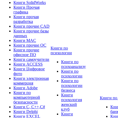
Книги SolidWorks
Книги Прочая
графика
Книги прочая
разработка
Книги прочие CAD
Книги прочие базы
данных
Книги MAC
Книги прочие ОС
Книги по
Книги прочие
психологии
офисное ПО
Книги самоучители
Книги по
Книги ACCESS
психоанализу
Книги Цифровое
Книги по
фото
психологии
Книги электронная
Книги по
коммерция
психологии
Книги Adobe
бизнеса
Книги по
Книги
компьютерной
Книги по
психология
безопасности
женский
Книги C, C++,С#
Кни
клуб
Книги Delphi
бан
Книги
Книги EXCEL
Кни