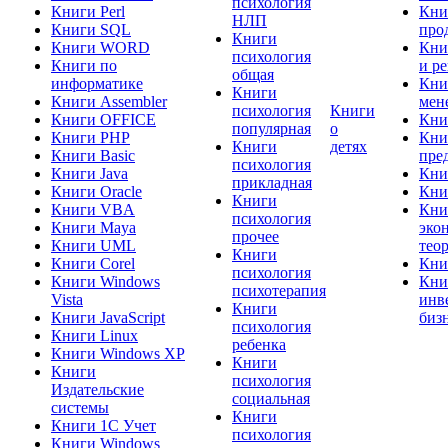
психология
Книги Perl
Кни
НЛП
Книги SQL
про
Книги
Книги WORD
Кни
психология
Книги по
и р
общая
информатике
Кни
Книги
Книги Assembler
мен
психология
Книги
Книги OFFICE
Кни
популярная
о
Книги PHP
Кни
Книги
детях
Книги Basic
пре
психология
Книги Java
Кни
прикладная
Книги Oracle
Кни
Книги
Книги VBA
Кни
психология
Книги Maya
эко
прочее
Книги UML
тео
Книги
Книги Corel
Кни
психология
Книги Windows
Кни
психотерапия
Vista
инв
Книги
Книги JavaScript
биз
психология
Книги Linux
ребенка
Книги Windows XP
Книги
Книги
психология
Издательские
социальная
системы
Книги
Книги 1C Учет
психология
Книги Windows