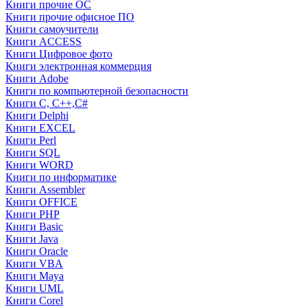
Книги прочие ОС
Книги прочие офисное ПО
Книги самоучители
Книги ACCESS
Книги Цифровое фото
Книги электронная коммерция
Книги Adobe
Книги по компьютерной безопасности
Книги C, C++,С#
Книги Delphi
Книги EXCEL
Книги Perl
Книги SQL
Книги WORD
Книги по информатике
Книги Assembler
Книги OFFICE
Книги PHP
Книги Basic
Книги Java
Книги Oracle
Книги VBA
Книги Maya
Книги UML
Книги Corel