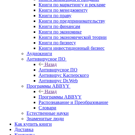
Книги по маркетингу и рекламе
Книги по менеджменту
Книги по праву
Книги по предпринимательству
Книги по финансам
Книги по экономике
Книги по экономической теории
Книги по бизнесу
Книги инвестиционный бизнес
Аудиокниги
Антивирусное ПО
Назад
Антивирусное ПО
Антивирус Касперского
Антивирус Dr.Web
Программы ABBYY
Назад
Программы ABBYY
Распознавание и Преобразование
Словари
Естественные науки
Знаменитые люди
Как купить книги
Доставка
Контакты