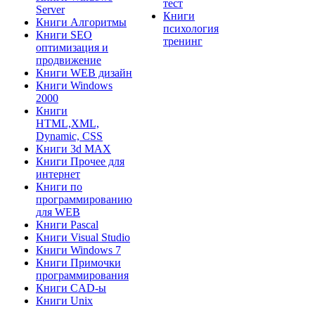
тест
Server
Книги
Книги Алгоритмы
психология
Книги SEO
тренинг
оптимизация и
продвижение
Книги WEB дизайн
Книги Windows
2000
Книги
HTML,XML,
Dynamic, CSS
Книги 3d MAX
Книги Прочее для
интернет
Книги по
программированию
для WEB
Книги Pascal
Книги Visual Studio
Книги Windows 7
Книги Примочки
программирования
Книги CAD-ы
Книги Unix