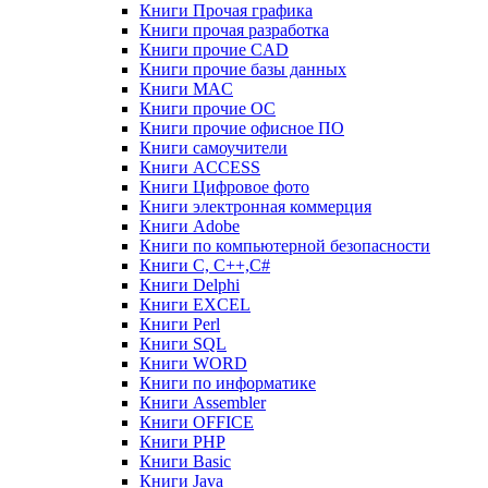
Книги Прочая графика
Книги прочая разработка
Книги прочие CAD
Книги прочие базы данных
Книги MAC
Книги прочие ОС
Книги прочие офисное ПО
Книги самоучители
Книги ACCESS
Книги Цифровое фото
Книги электронная коммерция
Книги Adobe
Книги по компьютерной безопасности
Книги C, C++,С#
Книги Delphi
Книги EXCEL
Книги Perl
Книги SQL
Книги WORD
Книги по информатике
Книги Assembler
Книги OFFICE
Книги PHP
Книги Basic
Книги Java