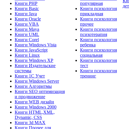
Кн
Книги PHP
популярная
де
Книги Basic
Книги психология
Книги Java
прикладная
Книги Oracle
Книги психология
Книги VBA
прочее
Книги Maya
Книги психология
Книги UML
психотерапия
Книги Corel
Книги психология
Книги Windows Vista
ребенка
Книги JavaScript
Книги психология
Книги Linux
социальная
Книги Windows XP
Книги психология
Книги Издательские
тест
системы
Книги психология
Книги 1C Учет
тренинг
Книги Windows Server
Книги Алгоритмы
Книги SEO оптимизация
и продвижение
Книги WEB дизайн
Книги Windows 2000
Книги HTML,XML,
Dynamic, CSS
Книги 3d MAX
Книги Прочее для