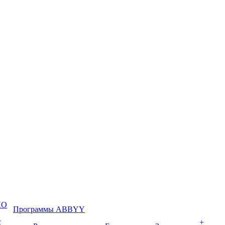
ПО
Программы ABBYY
с
+