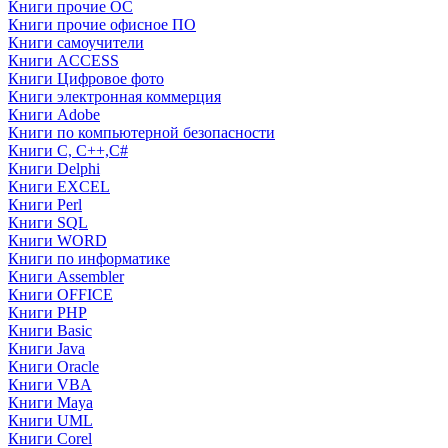
Книги прочие ОС
Книги прочие офисное ПО
Книги самоучители
Книги ACCESS
Книги Цифровое фото
Книги электронная коммерция
Книги Adobe
Книги по компьютерной безопасности
Книги C, C++,С#
Книги Delphi
Книги EXCEL
Книги Perl
Книги SQL
Книги WORD
Книги по информатике
Книги Assembler
Книги OFFICE
Книги PHP
Книги Basic
Книги Java
Книги Oracle
Книги VBA
Книги Maya
Книги UML
Книги Corel