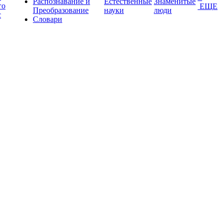
Распознавание и
Естественные
Знаменитые
го
ЕЩЕ
Преобразование
науки
люди
с
Словари