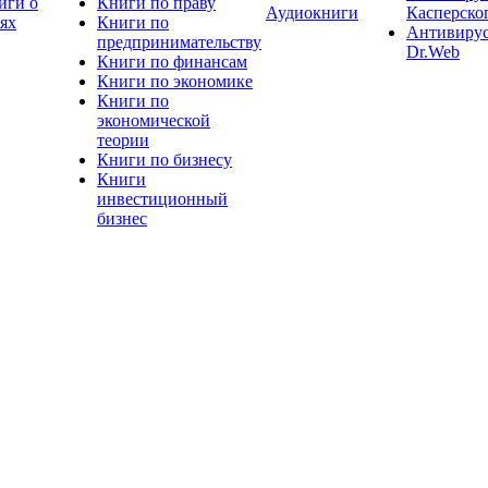
иги о
Книги по праву
Аудиокниги
Касперско
тях
Книги по
Антивиру
предпринимательству
Dr.Web
Книги по финансам
Книги по экономике
Книги по
экономической
теории
Книги по бизнесу
Книги
инвестиционный
бизнес