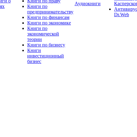
иги о
Книги по праву
Аудиокниги
Касперско
тях
Книги по
Антивиру
предпринимательству
Dr.Web
Книги по финансам
Книги по экономике
Книги по
экономической
теории
Книги по бизнесу
Книги
инвестиционный
бизнес