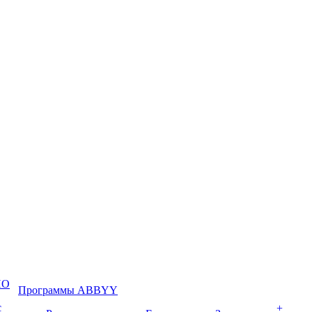
ПО
Программы ABBYY
с
+