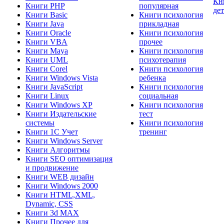
Кн
Книги PHP
популярная
де
Книги Basic
Книги психология
Книги Java
прикладная
Книги Oracle
Книги психология
Книги VBA
прочее
Книги Maya
Книги психология
Книги UML
психотерапия
Книги Corel
Книги психология
Книги Windows Vista
ребенка
Книги JavaScript
Книги психология
Книги Linux
социальная
Книги Windows XP
Книги психология
Книги Издательские
тест
системы
Книги психология
Книги 1C Учет
тренинг
Книги Windows Server
Книги Алгоритмы
Книги SEO оптимизация
и продвижение
Книги WEB дизайн
Книги Windows 2000
Книги HTML,XML,
Dynamic, CSS
Книги 3d MAX
Книги Прочее для