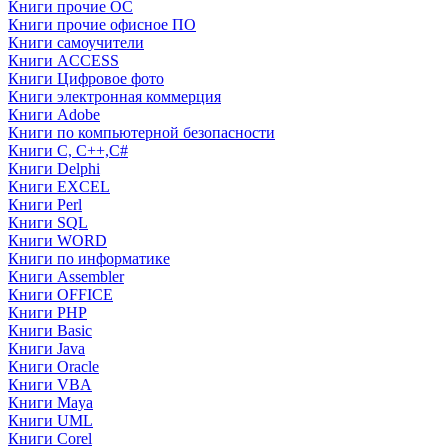
Книги прочие ОС
Книги прочие офисное ПО
Книги самоучители
Книги ACCESS
Книги Цифровое фото
Книги электронная коммерция
Книги Adobe
Книги по компьютерной безопасности
Книги C, C++,С#
Книги Delphi
Книги EXCEL
Книги Perl
Книги SQL
Книги WORD
Книги по информатике
Книги Assembler
Книги OFFICE
Книги PHP
Книги Basic
Книги Java
Книги Oracle
Книги VBA
Книги Maya
Книги UML
Книги Corel