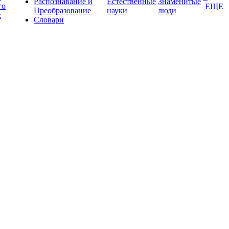
Распознавание и
Естественные
Знаменитые
го
ЕЩЕ
Преобразование
науки
люди
с
Словари