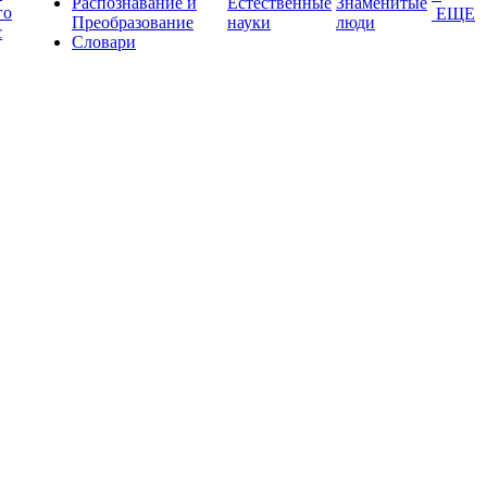
Распознавание и
Естественные
Знаменитые
го
ЕЩЕ
Преобразование
науки
люди
с
Словари