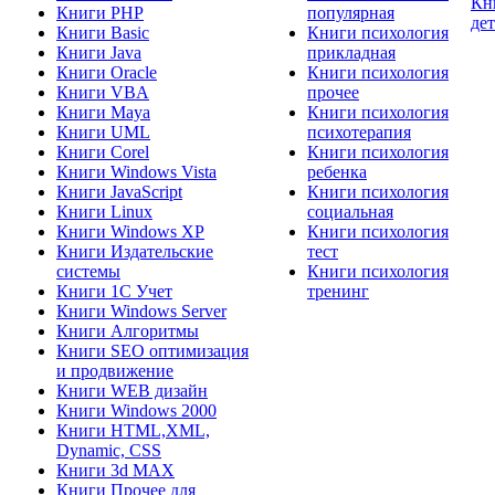
Кн
Книги PHP
популярная
де
Книги Basic
Книги психология
Книги Java
прикладная
Книги Oracle
Книги психология
Книги VBA
прочее
Книги Maya
Книги психология
Книги UML
психотерапия
Книги Corel
Книги психология
Книги Windows Vista
ребенка
Книги JavaScript
Книги психология
Книги Linux
социальная
Книги Windows XP
Книги психология
Книги Издательские
тест
системы
Книги психология
Книги 1C Учет
тренинг
Книги Windows Server
Книги Алгоритмы
Книги SEO оптимизация
и продвижение
Книги WEB дизайн
Книги Windows 2000
Книги HTML,XML,
Dynamic, CSS
Книги 3d MAX
Книги Прочее для