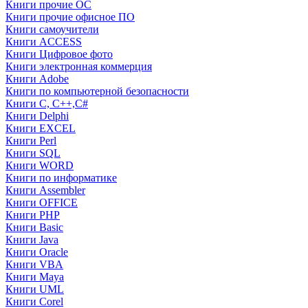
Книги прочие ОС
Книги прочие офисное ПО
Книги самоучители
Книги ACCESS
Книги Цифровое фото
Книги электронная коммерция
Книги Adobe
Книги по компьютерной безопасности
Книги C, C++,С#
Книги Delphi
Книги EXCEL
Книги Perl
Книги SQL
Книги WORD
Книги по информатике
Книги Assembler
Книги OFFICE
Книги PHP
Книги Basic
Книги Java
Книги Oracle
Книги VBA
Книги Maya
Книги UML
Книги Corel