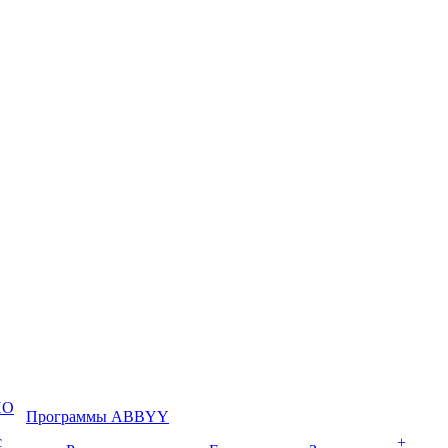
ПО
Программы ABBYY
с
+