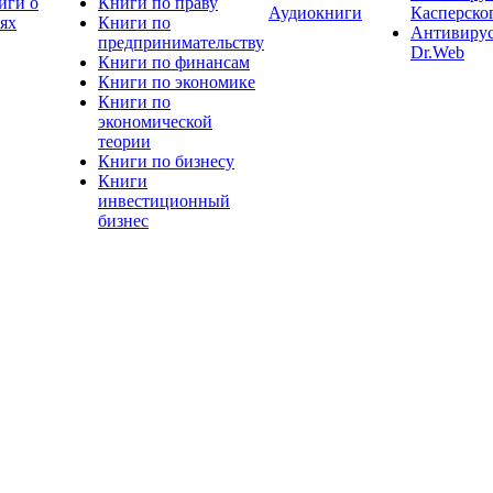
иги о
Книги по праву
Аудиокниги
Касперско
тях
Книги по
Антивиру
предпринимательству
Dr.Web
Книги по финансам
Книги по экономике
Книги по
экономической
теории
Книги по бизнесу
Книги
инвестиционный
бизнес