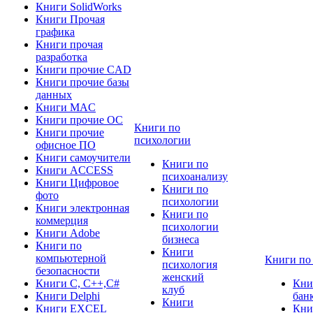
Книги SolidWorks
Книги Прочая
графика
Книги прочая
разработка
Книги прочие CAD
Книги прочие базы
данных
Книги MAC
Книги прочие ОС
Книги по
Книги прочие
психологии
офисное ПО
Книги самоучители
Книги по
Книги ACCESS
психоанализу
Книги Цифровое
Книги по
фото
психологии
Книги электронная
Книги по
коммерция
психологии
Книги Adobe
бизнеса
Книги по
Книги
компьютерной
Книги по
психология
безопасности
женский
Книги C, C++,С#
Кни
клуб
Книги Delphi
бан
Книги
Книги EXCEL
Кни