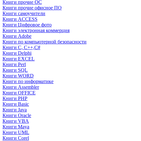
Книги прочие ОС
Книги прочие офисное ПО
Книги самоучители
Книги ACCESS
Книги Цифровое фото
Книги электронная коммерция
Книги Adobe
Книги по компьютерной безопасности
Книги C, C++,С#
Книги Delphi
Книги EXCEL
Книги Perl
Книги SQL
Книги WORD
Книги по информатике
Книги Assembler
Книги OFFICE
Книги PHP
Книги Basic
Книги Java
Книги Oracle
Книги VBA
Книги Maya
Книги UML
Книги Corel