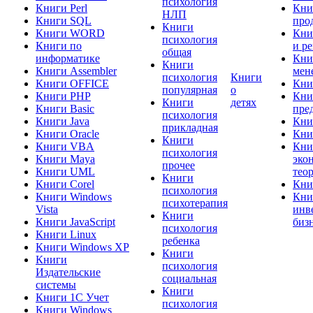
психология
Книги Perl
Кни
НЛП
Книги SQL
про
Книги
Книги WORD
Кни
психология
Книги по
и р
общая
информатике
Кни
Книги
Книги Assembler
мен
психология
Книги
Книги OFFICE
Кни
популярная
о
Книги PHP
Кни
Книги
детях
Книги Basic
пре
психология
Книги Java
Кни
прикладная
Книги Oracle
Кни
Книги
Книги VBA
Кни
психология
Книги Maya
эко
прочее
Книги UML
тео
Книги
Книги Corel
Кни
психология
Книги Windows
Кни
психотерапия
Vista
инв
Книги
Книги JavaScript
биз
психология
Книги Linux
ребенка
Книги Windows XP
Книги
Книги
психология
Издательские
социальная
системы
Книги
Книги 1C Учет
психология
Книги Windows