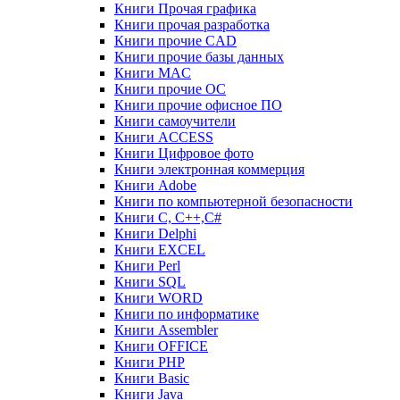
Книги Прочая графика
Книги прочая разработка
Книги прочие CAD
Книги прочие базы данных
Книги MAC
Книги прочие ОС
Книги прочие офисное ПО
Книги самоучители
Книги ACCESS
Книги Цифровое фото
Книги электронная коммерция
Книги Adobe
Книги по компьютерной безопасности
Книги C, C++,С#
Книги Delphi
Книги EXCEL
Книги Perl
Книги SQL
Книги WORD
Книги по информатике
Книги Assembler
Книги OFFICE
Книги PHP
Книги Basic
Книги Java