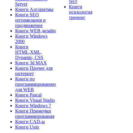
тест
Server
Книги
Книги Алгоритмы
психология
Книги SEO
тренинг
оптимизация и
продвижение
Книги WEB дизайн
Книги Windows
2000
Книги
HTML,XML,
Dynamic, CSS
Книги 3d MAX
Книги Прочее для
интернет
Книги по
программированию
для WEB
Книги Pascal
Книги Visual Studio
Книги Windows 7
Книги Примочки
программирования
Книги CAD-ы
Книги Unix