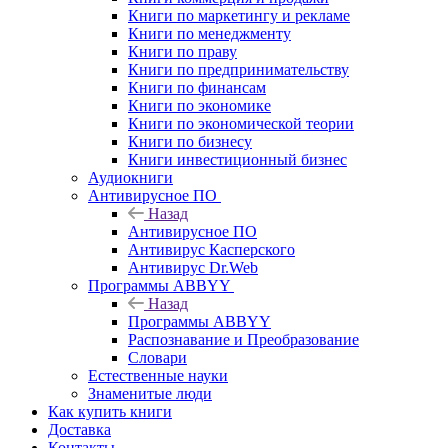
Книги по маркетингу и рекламе
Книги по менеджменту
Книги по праву
Книги по предпринимательству
Книги по финансам
Книги по экономике
Книги по экономической теории
Книги по бизнесу
Книги инвестиционный бизнес
Аудиокниги
Антивирусное ПО
Назад
Антивирусное ПО
Антивирус Касперского
Антивирус Dr.Web
Программы ABBYY
Назад
Программы ABBYY
Распознавание и Преобразование
Словари
Естественные науки
Знаменитые люди
Как купить книги
Доставка
Контакты