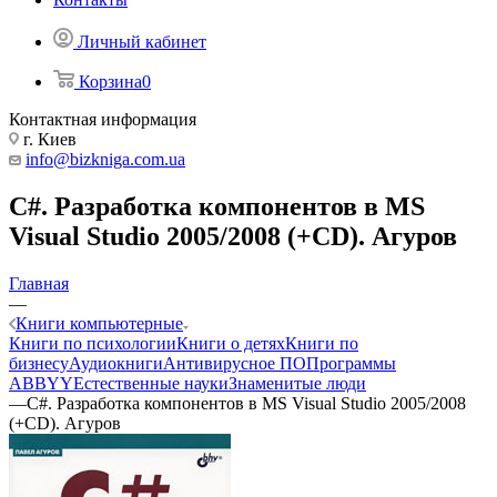
Личный кабинет
Корзина
0
Контактная информация
г. Киев
info@bizkniga.com.ua
C#. Разработка компонентов в MS
Visual Studio 2005/2008 (+CD). Агуров
Главная
—
Книги компьютерные
Книги по психологии
Книги о детях
Книги по
бизнесу
Аудиокниги
Антивирусное ПО
Программы
ABBYY
Естественные науки
Знаменитые люди
—
C#. Разработка компонентов в MS Visual Studio 2005/2008
(+CD). Агуров