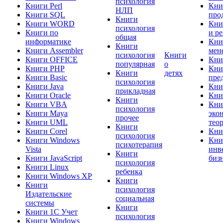
психология
Книги Perl
Кни
НЛП
Книги SQL
про
Книги
Книги WORD
Кни
психология
Книги по
и р
общая
информатике
Кни
Книги
Книги Assembler
мен
психология
Книги
Книги OFFICE
Кни
популярная
о
Книги PHP
Кни
Книги
детях
Книги Basic
пре
психология
Книги Java
Кни
прикладная
Книги Oracle
Кни
Книги
Книги VBA
Кни
психология
Книги Maya
эко
прочее
Книги UML
тео
Книги
Книги Corel
Кни
психология
Книги Windows
Кни
психотерапия
Vista
инв
Книги
Книги JavaScript
биз
психология
Книги Linux
ребенка
Книги Windows XP
Книги
Книги
психология
Издательские
социальная
системы
Книги
Книги 1C Учет
психология
Книги Windows