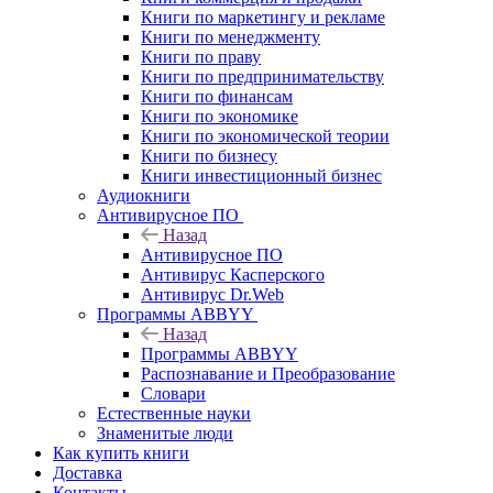
Книги по маркетингу и рекламе
Книги по менеджменту
Книги по праву
Книги по предпринимательству
Книги по финансам
Книги по экономике
Книги по экономической теории
Книги по бизнесу
Книги инвестиционный бизнес
Аудиокниги
Антивирусное ПО
Назад
Антивирусное ПО
Антивирус Касперского
Антивирус Dr.Web
Программы ABBYY
Назад
Программы ABBYY
Распознавание и Преобразование
Словари
Естественные науки
Знаменитые люди
Как купить книги
Доставка
Контакты