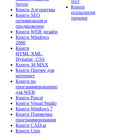
тест
Server
Книги
Книги Алгоритмы
психология
Книги SEO
тренинг
оптимизация и
продвижение
Книги WEB дизайн
Книги Windows
2000
Книги
HTML,XML,
Dynamic, CSS
Книги 3d MAX
Книги Прочее для
интернет
Книги по
программированию
для WEB
Книги Pascal
Книги Visual Studio
Книги Windows 7
Книги Примочки
программирования
Книги CAD-ы
Книги Unix