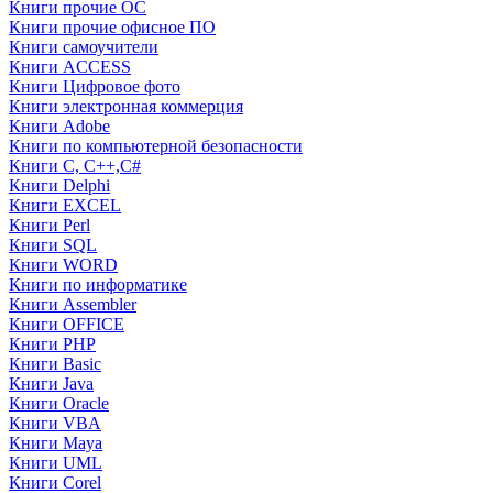
Книги прочие ОС
Книги прочие офисное ПО
Книги самоучители
Книги ACCESS
Книги Цифровое фото
Книги электронная коммерция
Книги Adobe
Книги по компьютерной безопасности
Книги C, C++,С#
Книги Delphi
Книги EXCEL
Книги Perl
Книги SQL
Книги WORD
Книги по информатике
Книги Assembler
Книги OFFICE
Книги PHP
Книги Basic
Книги Java
Книги Oracle
Книги VBA
Книги Maya
Книги UML
Книги Corel