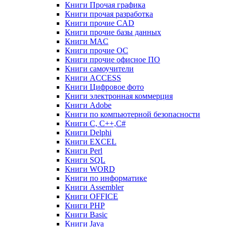
Книги Прочая графика
Книги прочая разработка
Книги прочие CAD
Книги прочие базы данных
Книги MAC
Книги прочие ОС
Книги прочие офисное ПО
Книги самоучители
Книги ACCESS
Книги Цифровое фото
Книги электронная коммерция
Книги Adobe
Книги по компьютерной безопасности
Книги C, C++,С#
Книги Delphi
Книги EXCEL
Книги Perl
Книги SQL
Книги WORD
Книги по информатике
Книги Assembler
Книги OFFICE
Книги PHP
Книги Basic
Книги Java