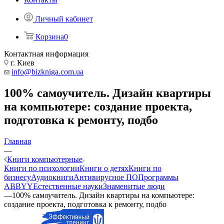
Личный кабинет
Корзина
0
Контактная информация
г. Киев
info@bizkniga.com.ua
100% самоучитель. Дизайн квартиры
на компьютере: создание проекта,
подготовка к ремонту, подбо
Главная
—
Книги компьютерные
Книги по психологии
Книги о детях
Книги по
бизнесу
Аудиокниги
Антивирусное ПО
Программы
ABBYY
Естественные науки
Знаменитые люди
—
100% самоучитель. Дизайн квартиры на компьютере:
создание проекта, подготовка к ремонту, подбо