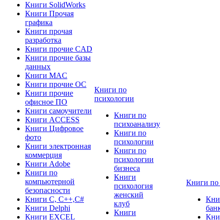
Книги SolidWorks
Книги Прочая
графика
Книги прочая
разработка
Книги прочие CAD
Книги прочие базы
данных
Книги MAC
Книги прочие ОС
Книги по
Книги прочие
психологии
офисное ПО
Книги самоучители
Книги по
Книги ACCESS
психоанализу
Книги Цифровое
Книги по
фото
психологии
Книги электронная
Книги по
коммерция
психологии
Книги Adobe
бизнеса
Книги по
Книги
компьютерной
Книги по
психология
безопасности
женский
Книги C, C++,С#
Кни
клуб
Книги Delphi
бан
Книги
Книги EXCEL
Кни