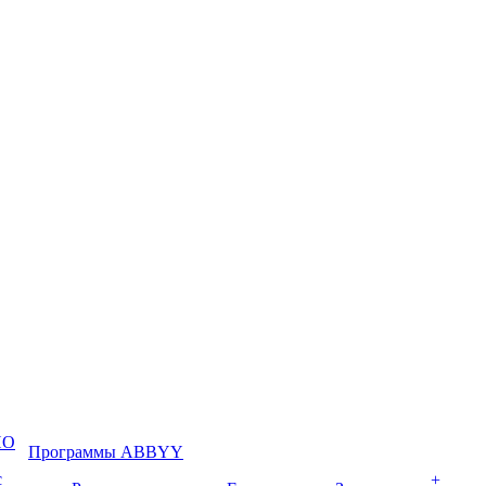
ПО
Программы ABBYY
с
+