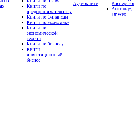
иги о
Книги по праву
Аудиокниги
Касперско
тях
Книги по
Антивиру
предпринимательству
Dr.Web
Книги по финансам
Книги по экономике
Книги по
экономической
теории
Книги по бизнесу
Книги
инвестиционный
бизнес