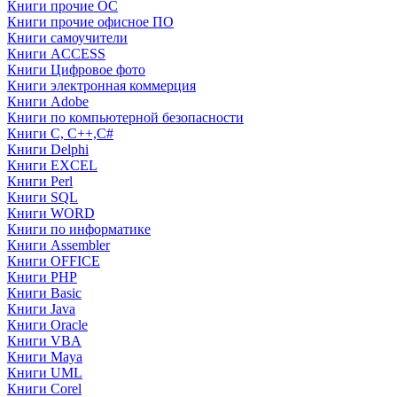
Книги прочие ОС
Книги прочие офисное ПО
Книги самоучители
Книги ACCESS
Книги Цифровое фото
Книги электронная коммерция
Книги Adobe
Книги по компьютерной безопасности
Книги C, C++,С#
Книги Delphi
Книги EXCEL
Книги Perl
Книги SQL
Книги WORD
Книги по информатике
Книги Assembler
Книги OFFICE
Книги PHP
Книги Basic
Книги Java
Книги Oracle
Книги VBA
Книги Maya
Книги UML
Книги Corel