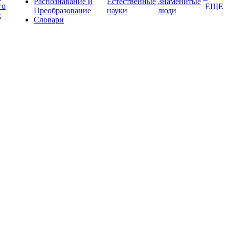
Распознавание и
Естественные
Знаменитые
го
ЕЩЕ
Преобразование
науки
люди
с
Словари