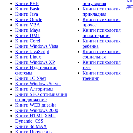
Кн
Книги PHP
популярная
де
Книги Basic
Книги психология
Книги Java
прикладная
Книги Oracle
Книги психология
Книги VBA
прочее
Книги Maya
Книги психология
Книги UML
психотерапия
Книги Corel
Книги психология
Книги Windows Vista
ребенка
Книги JavaScript
Книги психология
Книги Linux
социальная
Книги Windows XP
Книги психология
Книги Издательские
тест
системы
Книги психология
Книги 1C Учет
тренинг
Книги Windows Server
Книги Алгоритмы
Книги SEO оптимизация
и продвижение
Книги WEB дизайн
Книги Windows 2000
Книги HTML,XML,
Dynamic, CSS
Книги 3d MAX
Книги Прочее для