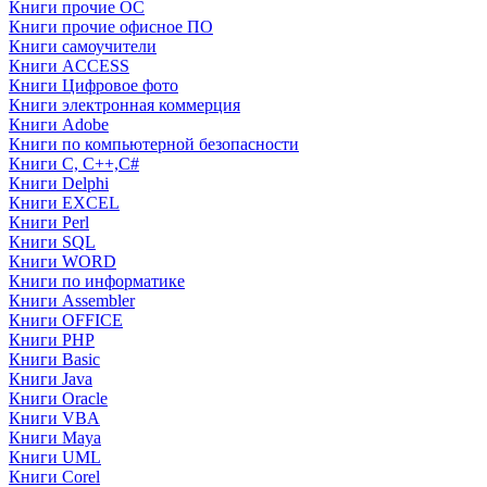
Книги прочие ОС
Книги прочие офисное ПО
Книги самоучители
Книги ACCESS
Книги Цифровое фото
Книги электронная коммерция
Книги Adobe
Книги по компьютерной безопасности
Книги C, C++,С#
Книги Delphi
Книги EXCEL
Книги Perl
Книги SQL
Книги WORD
Книги по информатике
Книги Assembler
Книги OFFICE
Книги PHP
Книги Basic
Книги Java
Книги Oracle
Книги VBA
Книги Maya
Книги UML
Книги Corel