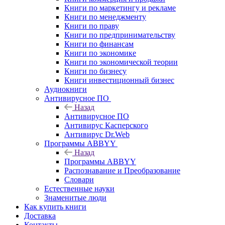
Книги по маркетингу и рекламе
Книги по менеджменту
Книги по праву
Книги по предпринимательству
Книги по финансам
Книги по экономике
Книги по экономической теории
Книги по бизнесу
Книги инвестиционный бизнес
Аудиокниги
Антивирусное ПО
Назад
Антивирусное ПО
Антивирус Касперского
Антивирус Dr.Web
Программы ABBYY
Назад
Программы ABBYY
Распознавание и Преобразование
Словари
Естественные науки
Знаменитые люди
Как купить книги
Доставка
Контакты