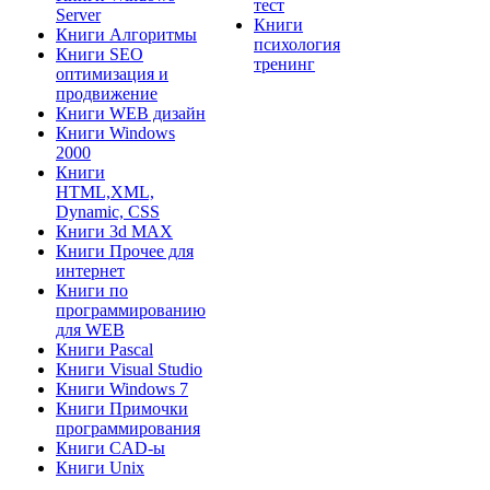
тест
Server
Книги
Книги Алгоритмы
психология
Книги SEO
тренинг
оптимизация и
продвижение
Книги WEB дизайн
Книги Windows
2000
Книги
HTML,XML,
Dynamic, CSS
Книги 3d MAX
Книги Прочее для
интернет
Книги по
программированию
для WEB
Книги Pascal
Книги Visual Studio
Книги Windows 7
Книги Примочки
программирования
Книги CAD-ы
Книги Unix