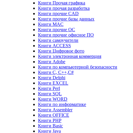
Книги Прочая графика
Книги прочая разработка
Книги прочие CAD
Книги прочие базы данных
Книги MAC
Книги прочие ОС
Книги прочие офисное ПО
Книги самоучители
Книги ACCESS
Книги Цифровое фото
Книги электронная коммерция
Книги Adobe
Книги по компьютерной безопасности
Книги C, C++,С#
Книги Delphi
Книги EXCEL
Книги Perl
Книги SQL
Книги WORD
Книги по информатике
Книги Assembler
Книги OFFICE
Книги PHP
Книги Basic
Книги Java