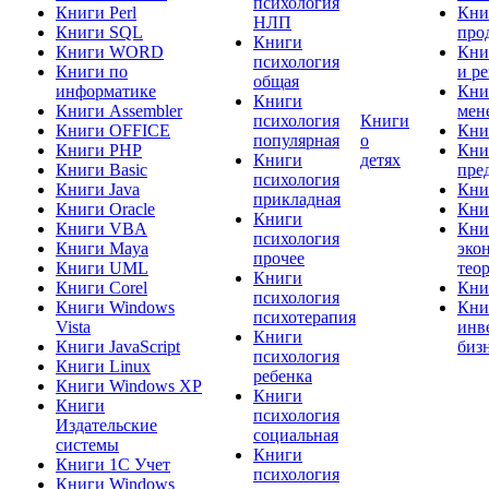
психология
Книги Perl
Кни
НЛП
Книги SQL
про
Книги
Книги WORD
Кни
психология
Книги по
и р
общая
информатике
Кни
Книги
Книги Assembler
мен
психология
Книги
Книги OFFICE
Кни
популярная
о
Книги PHP
Кни
Книги
детях
Книги Basic
пре
психология
Книги Java
Кни
прикладная
Книги Oracle
Кни
Книги
Книги VBA
Кни
психология
Книги Maya
эко
прочее
Книги UML
тео
Книги
Книги Corel
Кни
психология
Книги Windows
Кни
психотерапия
Vista
инв
Книги
Книги JavaScript
биз
психология
Книги Linux
ребенка
Книги Windows XP
Книги
Книги
психология
Издательские
социальная
системы
Книги
Книги 1C Учет
психология
Книги Windows