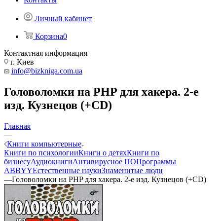
Личный кабинет
Корзина
0
Контактная информация
г. Киев
info@bizkniga.com.ua
Головоломки на PHP для хакера. 2-е
изд. Кузнецов (+CD)
Главная
—
Книги компьютерные
Книги по психологии
Книги о детях
Книги по
бизнесу
Аудиокниги
Антивирусное ПО
Программы
ABBYY
Естественные науки
Знаменитые люди
—
Головоломки на PHP для хакера. 2-е изд. Кузнецов (+CD)