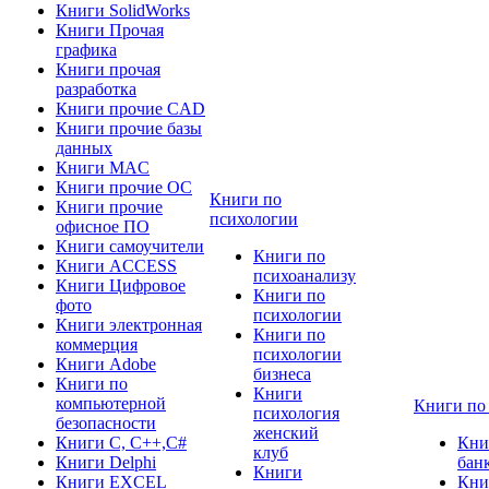
Книги SolidWorks
Книги Прочая
графика
Книги прочая
разработка
Книги прочие CAD
Книги прочие базы
данных
Книги MAC
Книги прочие ОС
Книги по
Книги прочие
психологии
офисное ПО
Книги самоучители
Книги по
Книги ACCESS
психоанализу
Книги Цифровое
Книги по
фото
психологии
Книги электронная
Книги по
коммерция
психологии
Книги Adobe
бизнеса
Книги по
Книги
компьютерной
Книги по
психология
безопасности
женский
Книги C, C++,С#
Кни
клуб
Книги Delphi
бан
Книги
Книги EXCEL
Кни