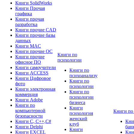
Книги SolidWorks
Книги Прочая
графика
Книги прочая
разработка
Книги прочие CAD
Книги прочие базы
данных
Книги MAC
Книги прочие ОС
Книги по
Книги прочие
психологии
офисное ПО
Книги самоучители
Книги по
Книги ACCESS
психоанализу
Книги Цифровое
Книги по
фото
психологии
Книги электронная
Книги по
коммерция
психологии
Книги Adobe
бизнеса
Книги по
Книги
компьютерной
Книги по
психология
безопасности
женский
Книги C, C++,С#
Кни
клуб
Книги Delphi
бан
Книги
Книги EXCEL
Кни