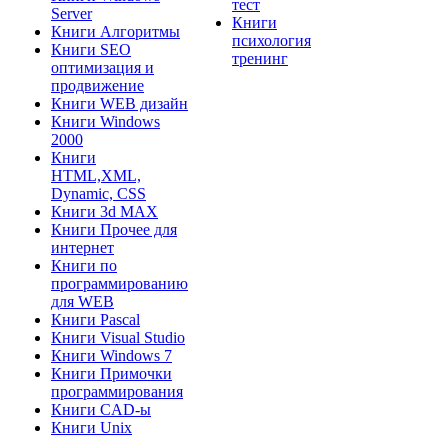
тест
Server
Книги
Книги Алгоритмы
психология
Книги SEO
тренинг
оптимизация и
продвижение
Книги WEB дизайн
Книги Windows
2000
Книги
HTML,XML,
Dynamic, CSS
Книги 3d MAX
Книги Прочее для
интернет
Книги по
программированию
для WEB
Книги Pascal
Книги Visual Studio
Книги Windows 7
Книги Примочки
программирования
Книги CAD-ы
Книги Unix