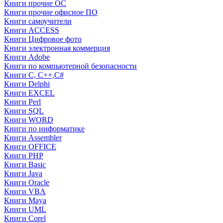
Книги прочие ОС
Книги прочие офисное ПО
Книги самоучители
Книги ACCESS
Книги Цифровое фото
Книги электронная коммерция
Книги Adobe
Книги по компьютерной безопасности
Книги C, C++,С#
Книги Delphi
Книги EXCEL
Книги Perl
Книги SQL
Книги WORD
Книги по информатике
Книги Assembler
Книги OFFICE
Книги PHP
Книги Basic
Книги Java
Книги Oracle
Книги VBA
Книги Maya
Книги UML
Книги Corel