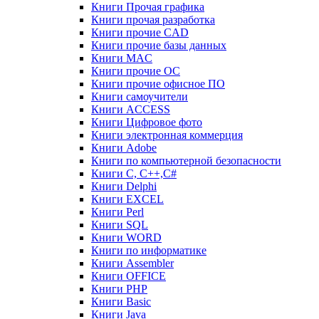
Книги Прочая графика
Книги прочая разработка
Книги прочие CAD
Книги прочие базы данных
Книги MAC
Книги прочие ОС
Книги прочие офисное ПО
Книги самоучители
Книги ACCESS
Книги Цифровое фото
Книги электронная коммерция
Книги Adobe
Книги по компьютерной безопасности
Книги C, C++,С#
Книги Delphi
Книги EXCEL
Книги Perl
Книги SQL
Книги WORD
Книги по информатике
Книги Assembler
Книги OFFICE
Книги PHP
Книги Basic
Книги Java