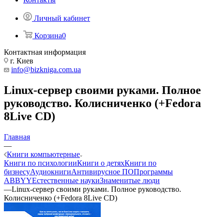
Личный кабинет
Корзина
0
Контактная информация
г. Киев
info@bizkniga.com.ua
Linux-сервер своими руками. Полное
руководство. Колисниченко (+Fedora
8Live CD)
Главная
—
Книги компьютерные
Книги по психологии
Книги о детях
Книги по
бизнесу
Аудиокниги
Антивирусное ПО
Программы
ABBYY
Естественные науки
Знаменитые люди
—
Linux-сервер своими руками. Полное руководство.
Колисниченко (+Fedora 8Live CD)