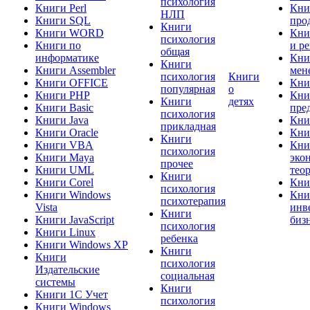
психология
Книги Perl
Кни
НЛП
Книги SQL
про
Книги
Книги WORD
Кни
психология
Книги по
и р
общая
информатике
Кни
Книги
Книги Assembler
мен
психология
Книги
Книги OFFICE
Кни
популярная
о
Книги PHP
Кни
Книги
детях
Книги Basic
пре
психология
Книги Java
Кни
прикладная
Книги Oracle
Кни
Книги
Книги VBA
Кни
психология
Книги Maya
эко
прочее
Книги UML
тео
Книги
Книги Corel
Кни
психология
Книги Windows
Кни
психотерапия
Vista
инв
Книги
Книги JavaScript
биз
психология
Книги Linux
ребенка
Книги Windows XP
Книги
Книги
психология
Издательские
социальная
системы
Книги
Книги 1C Учет
психология
Книги Windows