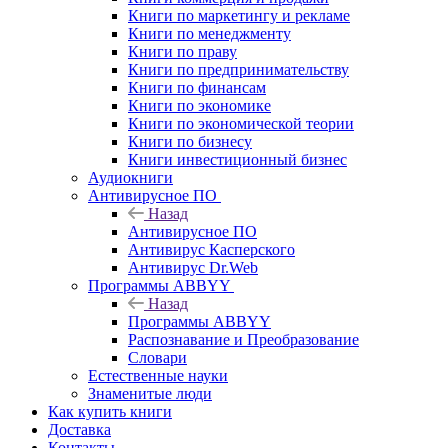
Книги по маркетингу и рекламе
Книги по менеджменту
Книги по праву
Книги по предпринимательству
Книги по финансам
Книги по экономике
Книги по экономической теории
Книги по бизнесу
Книги инвестиционный бизнес
Аудиокниги
Антивирусное ПО
Назад
Антивирусное ПО
Антивирус Касперского
Антивирус Dr.Web
Программы ABBYY
Назад
Программы ABBYY
Распознавание и Преобразование
Словари
Естественные науки
Знаменитые люди
Как купить книги
Доставка
Контакты