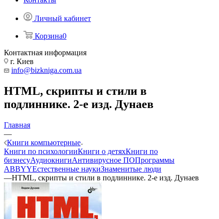
Личный кабинет
Корзина
0
Контактная информация
г. Киев
info@bizkniga.com.ua
HTML, скрипты и стили в
подлиннике. 2-е изд. Дунаев
Главная
—
Книги компьютерные
Книги по психологии
Книги о детях
Книги по
бизнесу
Аудиокниги
Антивирусное ПО
Программы
ABBYY
Естественные науки
Знаменитые люди
—
HTML, скрипты и стили в подлиннике. 2-е изд. Дунаев