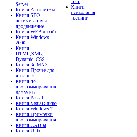
тест
Server
Книги
Книги Алгоритмы
психология
Книги SEO
тренинг
оптимизация и
продвижение
Книги WEB дизайн
Книги Windows
2000
Книги
HTML,XML,
Dynamic, CSS
Книги 3d MAX
Книги Прочее для
интернет
Книги по
программированию
для WEB
Книги Pascal
Книги Visual Studio
Книги Windows 7
Книги Примочки
программирования
Книги CAD-ы
Книги Unix