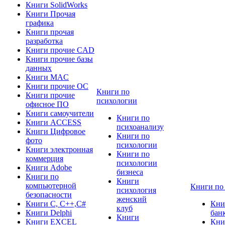
Книги SolidWorks
Книги Прочая
графика
Книги прочая
разработка
Книги прочие CAD
Книги прочие базы
данных
Книги MAC
Книги прочие ОС
Книги по
Книги прочие
психологии
офисное ПО
Книги самоучители
Книги по
Книги ACCESS
психоанализу
Книги Цифровое
Книги по
фото
психологии
Книги электронная
Книги по
коммерция
психологии
Книги Adobe
бизнеса
Книги по
Книги
компьютерной
Книги по
психология
безопасности
женский
Книги C, C++,С#
Кни
клуб
Книги Delphi
бан
Книги
Книги EXCEL
Кни