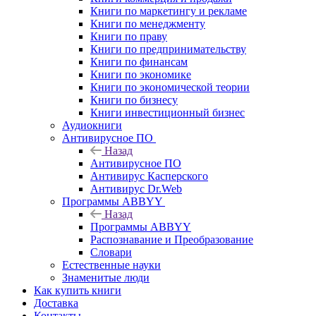
Книги по маркетингу и рекламе
Книги по менеджменту
Книги по праву
Книги по предпринимательству
Книги по финансам
Книги по экономике
Книги по экономической теории
Книги по бизнесу
Книги инвестиционный бизнес
Аудиокниги
Антивирусное ПО
Назад
Антивирусное ПО
Антивирус Касперского
Антивирус Dr.Web
Программы ABBYY
Назад
Программы ABBYY
Распознавание и Преобразование
Словари
Естественные науки
Знаменитые люди
Как купить книги
Доставка
Контакты