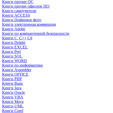
Книги прочие ОС
Книги прочие офисное ПО
Книги самоучители
Книги ACCESS
Книги Цифровое фото
Книги электронная коммерция
Книги Adobe
Книги по компьютерной безопасности
Книги C, C++,С#
Книги Delphi
Книги EXCEL
Книги Perl
Книги SQL
Книги WORD
Книги по информатике
Книги Assembler
Книги OFFICE
Книги PHP
Книги Basic
Книги Java
Книги Oracle
Книги VBA
Книги Maya
Книги UML
Книги Corel