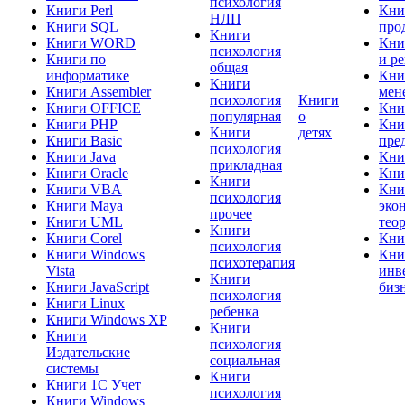
психология
Книги Perl
Кни
НЛП
Книги SQL
про
Книги
Книги WORD
Кни
психология
Книги по
и р
общая
информатике
Кни
Книги
Книги Assembler
мен
психология
Книги
Книги OFFICE
Кни
популярная
о
Книги PHP
Кни
Книги
детях
Книги Basic
пре
психология
Книги Java
Кни
прикладная
Книги Oracle
Кни
Книги
Книги VBA
Кни
психология
Книги Maya
эко
прочее
Книги UML
тео
Книги
Книги Corel
Кни
психология
Книги Windows
Кни
психотерапия
Vista
инв
Книги
Книги JavaScript
биз
психология
Книги Linux
ребенка
Книги Windows XP
Книги
Книги
психология
Издательские
социальная
системы
Книги
Книги 1C Учет
психология
Книги Windows