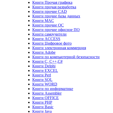
Книги Прочая графика
Книги прочая разработка
Книги прочие CAD
Книги прочие базы данных
Книги MAC
Книги прочие ОС
Книги прочие офисное ПО
Книги самоучители
Книги ACCESS
Книги Цифровое фото
Книги электронная коммерция
Книги Adobe
Книги по компьютерной безопасности
Книги C, C++,С#
Книги Delphi
Книги EXCEL
Книги Perl
Книги SQL
Книги WORD
Книги по информатике
Книги Assembler
Книги OFFICE
Книги PHP
Книги Basic
Книги Java