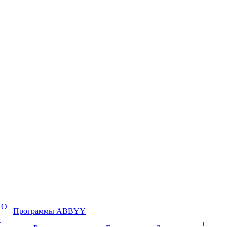
ПО
Программы ABBYY
с
+