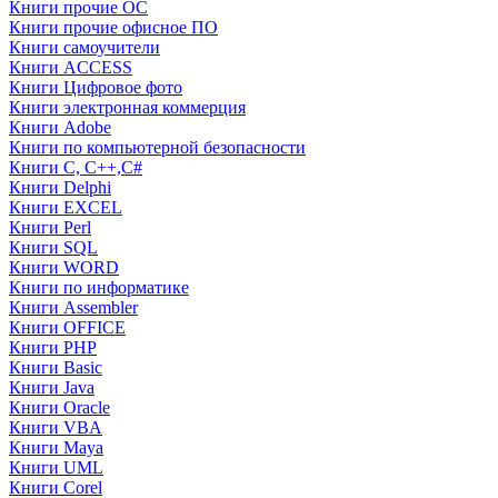
Книги прочие ОС
Книги прочие офисное ПО
Книги самоучители
Книги ACCESS
Книги Цифровое фото
Книги электронная коммерция
Книги Adobe
Книги по компьютерной безопасности
Книги C, C++,С#
Книги Delphi
Книги EXCEL
Книги Perl
Книги SQL
Книги WORD
Книги по информатике
Книги Assembler
Книги OFFICE
Книги PHP
Книги Basic
Книги Java
Книги Oracle
Книги VBA
Книги Maya
Книги UML
Книги Corel