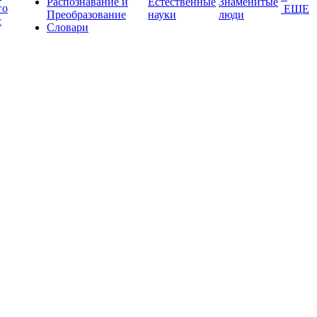
Распознавание и
Естественные
Знаменитые
го
ЕЩЕ
Преобразование
науки
люди
с
Словари