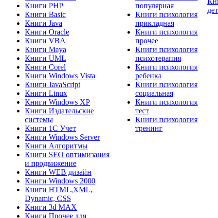
Кн
Книги PHP
популярная
де
Книги Basic
Книги психология
Книги Java
прикладная
Книги Oracle
Книги психология
Книги VBA
прочее
Книги Maya
Книги психология
Книги UML
психотерапия
Книги Corel
Книги психология
Книги Windows Vista
ребенка
Книги JavaScript
Книги психология
Книги Linux
социальная
Книги Windows XP
Книги психология
Книги Издательские
тест
системы
Книги психология
Книги 1C Учет
тренинг
Книги Windows Server
Книги Алгоритмы
Книги SEO оптимизация
и продвижение
Книги WEB дизайн
Книги Windows 2000
Книги HTML,XML,
Dynamic, CSS
Книги 3d MAX
Книги Прочее для