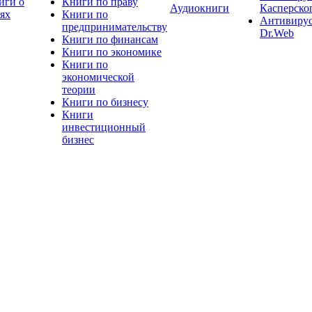
иги о
Книги по праву
Аудиокниги
Касперско
тях
Книги по
Антивиру
предпринимательству
Dr.Web
Книги по финансам
Книги по экономике
Книги по
экономической
теории
Книги по бизнесу
Книги
инвестиционный
бизнес