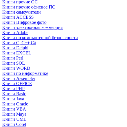
Книги прочие ОС
Книги прочие офисное ПО
Книги самоучители
Книги ACCESS
Книги Цифровое фото
Книги электронная коммерция
Книги Adobe
Книги по компьютерной безопасности
Книги C, C++,С#
Книги Delphi
Книги EXCEL
Книги Perl
Книги SQL
Книги WORD
Книги по информатике
Книги Assembler
Книги OFFICE
Книги PHP
Книги Basic
Книги Java
Книги Oracle
Книги VBA
Книги Maya
Книги UML
Книги Corel