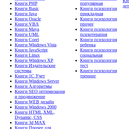
Кн
Книги PHP
популярная
де
Книги Basic
Книги психология
Книги Java
прикладная
Книги Oracle
Книги психология
Книги VBA
прочее
Книги Maya
Книги психология
Книги UML
психотерапия
Книги Corel
Книги психология
Книги Windows Vista
ребенка
Книги JavaScript
Книги психология
Книги Linux
социальная
Книги Windows XP
Книги психология
Книги Издательские
тест
системы
Книги психология
Книги 1C Учет
тренинг
Книги Windows Server
Книги Алгоритмы
Книги SEO оптимизация
и продвижение
Книги WEB дизайн
Книги Windows 2000
Книги HTML,XML,
Dynamic, CSS
Книги 3d MAX
Книги Прочее для