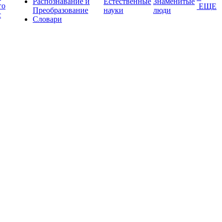
Распознавание и
Естественные
Знаменитые
го
ЕЩЕ
Преобразование
науки
люди
с
Словари