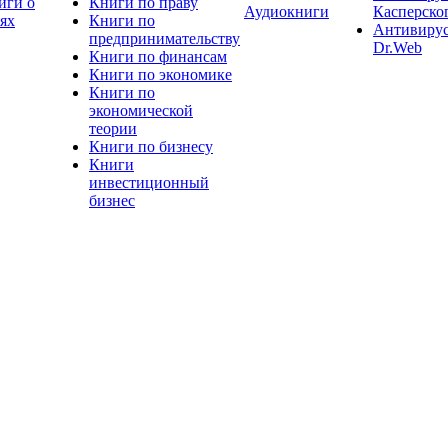
иги о
Книги по праву
Аудиокниги
Касперско
тях
Книги по
Антивиру
предпринимательству
Dr.Web
Книги по финансам
Книги по экономике
Книги по
экономической
теории
Книги по бизнесу
Книги
инвестиционный
бизнес