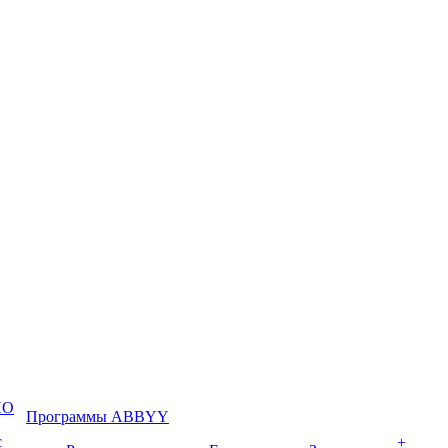
ПО
Программы ABBYY
с
+