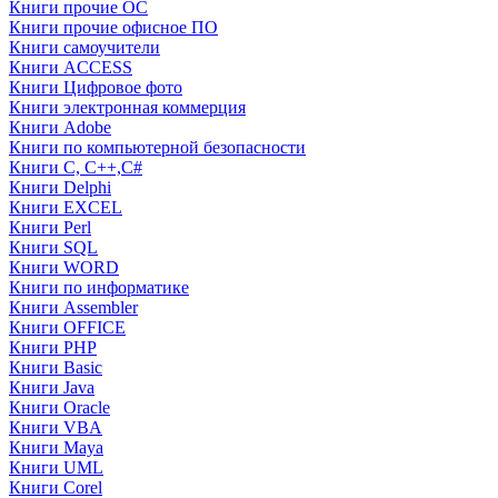
Книги прочие ОС
Книги прочие офисное ПО
Книги самоучители
Книги ACCESS
Книги Цифровое фото
Книги электронная коммерция
Книги Adobe
Книги по компьютерной безопасности
Книги C, C++,С#
Книги Delphi
Книги EXCEL
Книги Perl
Книги SQL
Книги WORD
Книги по информатике
Книги Assembler
Книги OFFICE
Книги PHP
Книги Basic
Книги Java
Книги Oracle
Книги VBA
Книги Maya
Книги UML
Книги Corel