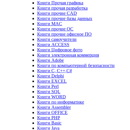
Книги Прочая графика
Книги прочая разработка
Книги прочие CAD
Книги прочие базы данных
Книги MAC
Книги прочие ОС
Книги прочие офисное ПО
Книги самоучители
Книги ACCESS
Книги Цифровое фото
Книги электронная коммерция
Книги Adobe
Книги по компьютерной безопасности
Книги C, C++,С#
Книги Delphi
Книги EXCEL
Книги Perl
Книги SQL
Книги WORD
Книги по информатике
Книги Assembler
Книги OFFICE
Книги PHP
Книги Basic
Книги Java