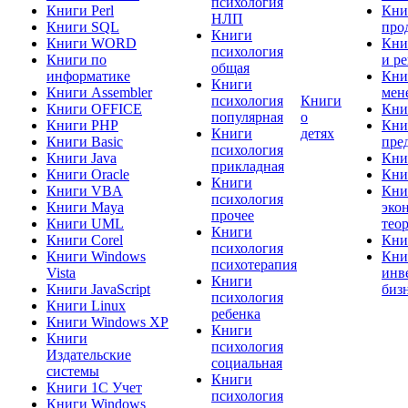
психология
Книги Perl
Кни
НЛП
Книги SQL
про
Книги
Книги WORD
Кни
психология
Книги по
и р
общая
информатике
Кни
Книги
Книги Assembler
мен
психология
Книги
Книги OFFICE
Кни
популярная
о
Книги PHP
Кни
Книги
детях
Книги Basic
пре
психология
Книги Java
Кни
прикладная
Книги Oracle
Кни
Книги
Книги VBA
Кни
психология
Книги Maya
эко
прочее
Книги UML
тео
Книги
Книги Corel
Кни
психология
Книги Windows
Кни
психотерапия
Vista
инв
Книги
Книги JavaScript
биз
психология
Книги Linux
ребенка
Книги Windows XP
Книги
Книги
психология
Издательские
социальная
системы
Книги
Книги 1C Учет
психология
Книги Windows