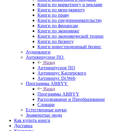
Книги по маркетингу и рекламе
Книги по менеджменту
Книги по праву
Книги по предпринимательству
Книги по финансам
Книги по экономике
Книги по экономической теории
Книги по бизнесу
Книги инвестиционный бизнес
Аудиокниги
Антивирусное ПО
Назад
Антивирусное ПО
Антивирус Касперского
Антивирус Dr.Web
Программы ABBYY
Назад
Программы ABBYY
Распознавание и Преобразование
Словари
Естественные науки
Знаменитые люди
Как купить книги
Доставка
Контакты