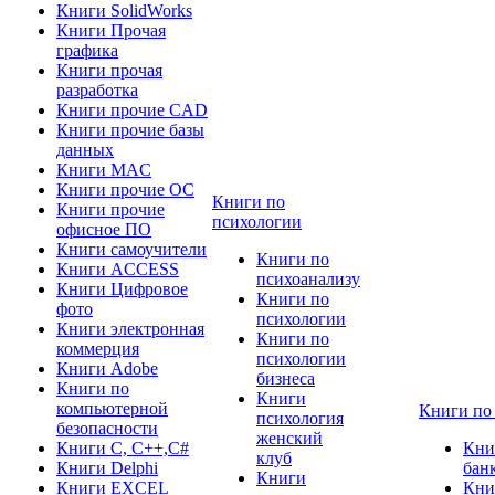
Книги SolidWorks
Книги Прочая
графика
Книги прочая
разработка
Книги прочие CAD
Книги прочие базы
данных
Книги MAC
Книги прочие ОС
Книги по
Книги прочие
психологии
офисное ПО
Книги самоучители
Книги по
Книги ACCESS
психоанализу
Книги Цифровое
Книги по
фото
психологии
Книги электронная
Книги по
коммерция
психологии
Книги Adobe
бизнеса
Книги по
Книги
компьютерной
Книги по
психология
безопасности
женский
Книги C, C++,С#
Кни
клуб
Книги Delphi
бан
Книги
Книги EXCEL
Кни