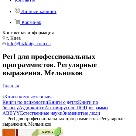
Личный кабинет
Корзина
0
Контактная информация
г. Киев
info@bizkniga.com.ua
Perl для профессиональных
программистов. Регулярные
выражения. Мельников
Главная
—
Книги компьютерные
Книги по психологии
Книги о детях
Книги по
бизнесу
Аудиокниги
Антивирусное ПО
Программы
ABBYY
Естественные науки
Знаменитые люди
—
Perl для профессиональных программистов. Регулярные
выражения. Мельников