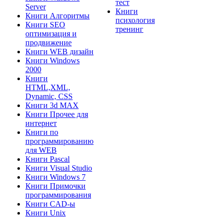
тест
Server
Книги
Книги Алгоритмы
психология
Книги SEO
тренинг
оптимизация и
продвижение
Книги WEB дизайн
Книги Windows
2000
Книги
HTML,XML,
Dynamic, CSS
Книги 3d MAX
Книги Прочее для
интернет
Книги по
программированию
для WEB
Книги Pascal
Книги Visual Studio
Книги Windows 7
Книги Примочки
программирования
Книги CAD-ы
Книги Unix