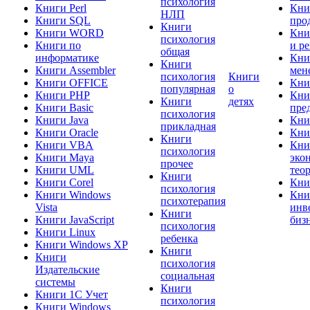
психология
Книги Perl
Кни
НЛП
Книги SQL
про
Книги
Книги WORD
Кни
психология
Книги по
и р
общая
информатике
Кни
Книги
Книги Assembler
мен
психология
Книги
Книги OFFICE
Кни
популярная
о
Книги PHP
Кни
Книги
детях
Книги Basic
пре
психология
Книги Java
Кни
прикладная
Книги Oracle
Кни
Книги
Книги VBA
Кни
психология
Книги Maya
эко
прочее
Книги UML
тео
Книги
Книги Corel
Кни
психология
Книги Windows
Кни
психотерапия
Vista
инв
Книги
Книги JavaScript
биз
психология
Книги Linux
ребенка
Книги Windows XP
Книги
Книги
психология
Издательские
социальная
системы
Книги
Книги 1C Учет
психология
Книги Windows