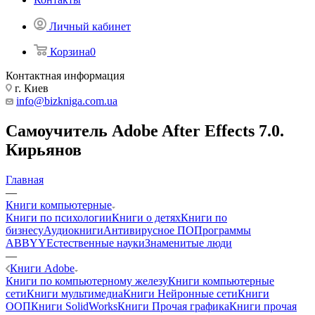
Личный кабинет
Корзина
0
Контактная информация
г. Киев
info@bizkniga.com.ua
Самоучитель Adobe After Effects 7.0.
Кирьянов
Главная
—
Книги компьютерные
Книги по психологии
Книги о детях
Книги по
бизнесу
Аудиокниги
Антивирусное ПО
Программы
ABBYY
Естественные науки
Знаменитые люди
—
Книги Adobe
Книги по компьютерному железу
Книги компьютерные
сети
Книги мультимедиа
Книги Нейронные сети
Книги
ООП
Книги SolidWorks
Книги Прочая графика
Книги прочая