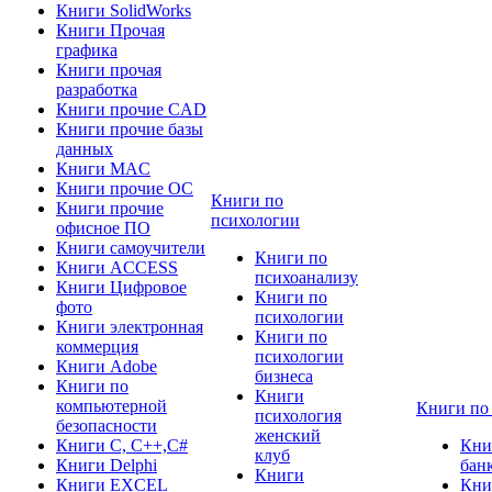
Книги SolidWorks
Книги Прочая
графика
Книги прочая
разработка
Книги прочие CAD
Книги прочие базы
данных
Книги MAC
Книги прочие ОС
Книги по
Книги прочие
психологии
офисное ПО
Книги самоучители
Книги по
Книги ACCESS
психоанализу
Книги Цифровое
Книги по
фото
психологии
Книги электронная
Книги по
коммерция
психологии
Книги Adobe
бизнеса
Книги по
Книги
компьютерной
Книги по
психология
безопасности
женский
Книги C, C++,С#
Кни
клуб
Книги Delphi
бан
Книги
Книги EXCEL
Кни