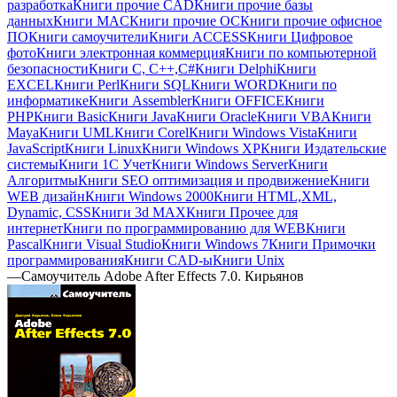
разработка
Книги прочие CAD
Книги прочие базы
данных
Книги MAC
Книги прочие ОС
Книги прочие офисное
ПО
Книги самоучители
Книги ACCESS
Книги Цифровое
фото
Книги электронная коммерция
Книги по компьютерной
безопасности
Книги C, C++,С#
Книги Delphi
Книги
EXCEL
Книги Perl
Книги SQL
Книги WORD
Книги по
информатике
Книги Assembler
Книги OFFICE
Книги
PHP
Книги Basic
Книги Java
Книги Oracle
Книги VBA
Книги
Maya
Книги UML
Книги Corel
Книги Windows Vista
Книги
JavaScript
Книги Linux
Книги Windows XP
Книги Издательские
системы
Книги 1C Учет
Книги Windows Server
Книги
Алгоритмы
Книги SEO оптимизация и продвижение
Книги
WEB дизайн
Книги Windows 2000
Книги HTML,XML,
Dynamic, CSS
Книги 3d MAX
Книги Прочее для
интернет
Книги по программированию для WEB
Книги
Pascal
Книги Visual Studio
Книги Windows 7
Книги Примочки
программирования
Книги CAD-ы
Книги Unix
—
Самоучитель Adobe After Effects 7.0. Кирьянов