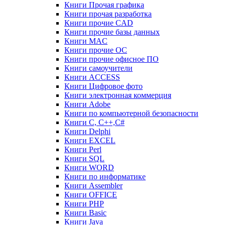
Книги Прочая графика
Книги прочая разработка
Книги прочие CAD
Книги прочие базы данных
Книги MAC
Книги прочие ОС
Книги прочие офисное ПО
Книги самоучители
Книги ACCESS
Книги Цифровое фото
Книги электронная коммерция
Книги Adobe
Книги по компьютерной безопасности
Книги C, C++,С#
Книги Delphi
Книги EXCEL
Книги Perl
Книги SQL
Книги WORD
Книги по информатике
Книги Assembler
Книги OFFICE
Книги PHP
Книги Basic
Книги Java