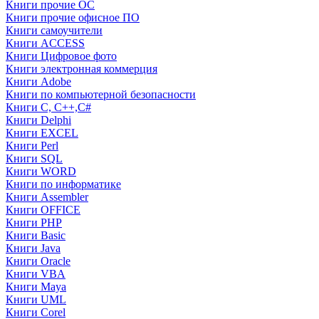
Книги прочие ОС
Книги прочие офисное ПО
Книги самоучители
Книги ACCESS
Книги Цифровое фото
Книги электронная коммерция
Книги Adobe
Книги по компьютерной безопасности
Книги C, C++,С#
Книги Delphi
Книги EXCEL
Книги Perl
Книги SQL
Книги WORD
Книги по информатике
Книги Assembler
Книги OFFICE
Книги PHP
Книги Basic
Книги Java
Книги Oracle
Книги VBA
Книги Maya
Книги UML
Книги Corel