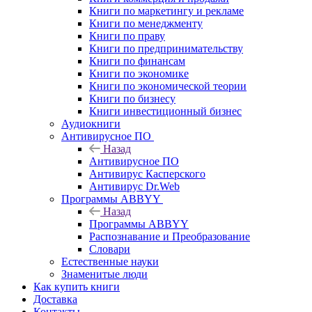
Книги по маркетингу и рекламе
Книги по менеджменту
Книги по праву
Книги по предпринимательству
Книги по финансам
Книги по экономике
Книги по экономической теории
Книги по бизнесу
Книги инвестиционный бизнес
Аудиокниги
Антивирусное ПО
Назад
Антивирусное ПО
Антивирус Касперского
Антивирус Dr.Web
Программы ABBYY
Назад
Программы ABBYY
Распознавание и Преобразование
Словари
Естественные науки
Знаменитые люди
Как купить книги
Доставка
Контакты