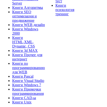
тест
Server
Книги
Книги Алгоритмы
психология
Книги SEO
тренинг
оптимизация и
продвижение
Книги WEB дизайн
Книги Windows
2000
Книги
HTML,XML,
Dynamic, CSS
Книги 3d MAX
Книги Прочее для
интернет
Книги по
программированию
для WEB
Книги Pascal
Книги Visual Studio
Книги Windows 7
Книги Примочки
программирования
Книги CAD-ы
Книги Unix