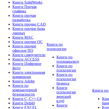
Книги SolidWorks
Книги Прочая
графика
Книги прочая
разработка
Книги прочие CAD
Книги прочие базы
данных
Книги MAC
Книги прочие ОС
Книги по
Книги прочие
психологии
офисное ПО
Книги самоучители
Книги по
Книги ACCESS
психоанализу
Книги Цифровое
Книги по
фото
психологии
Книги электронная
Книги по
коммерция
психологии
Книги Adobe
бизнеса
Книги по
Книги
компьютерной
Книги по
психология
безопасности
женский
Книги C, C++,С#
Кни
клуб
Книги Delphi
бан
Книги
Книги EXCEL
Кни