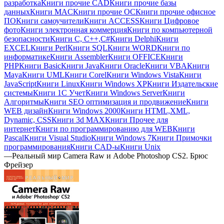
разработка
Книги прочие CAD
Книги прочие базы
данных
Книги MAC
Книги прочие ОС
Книги прочие офисное
ПО
Книги самоучители
Книги ACCESS
Книги Цифровое
фото
Книги электронная коммерция
Книги по компьютерной
безопасности
Книги C, C++,С#
Книги Delphi
Книги
EXCEL
Книги Perl
Книги SQL
Книги WORD
Книги по
информатике
Книги Assembler
Книги OFFICE
Книги
PHP
Книги Basic
Книги Java
Книги Oracle
Книги VBA
Книги
Maya
Книги UML
Книги Corel
Книги Windows Vista
Книги
JavaScript
Книги Linux
Книги Windows XP
Книги Издательские
системы
Книги 1C Учет
Книги Windows Server
Книги
Алгоритмы
Книги SEO оптимизация и продвижение
Книги
WEB дизайн
Книги Windows 2000
Книги HTML,XML,
Dynamic, CSS
Книги 3d MAX
Книги Прочее для
интернет
Книги по программированию для WEB
Книги
Pascal
Книги Visual Studio
Книги Windows 7
Книги Примочки
программирования
Книги CAD-ы
Книги Unix
—
Реальный мир Camera Raw и Adobe Photoshop CS2. Брюс
Фрейзер