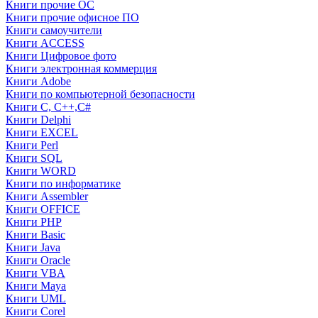
Книги прочие ОС
Книги прочие офисное ПО
Книги самоучители
Книги ACCESS
Книги Цифровое фото
Книги электронная коммерция
Книги Adobe
Книги по компьютерной безопасности
Книги C, C++,С#
Книги Delphi
Книги EXCEL
Книги Perl
Книги SQL
Книги WORD
Книги по информатике
Книги Assembler
Книги OFFICE
Книги PHP
Книги Basic
Книги Java
Книги Oracle
Книги VBA
Книги Maya
Книги UML
Книги Corel