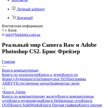
Личный кабинет
Корзина
0
Контактная информация
г. Киев
info@bizkniga.com.ua
Реальный мир Camera Raw и Adobe
Photoshop CS2. Брюс Фрейзер
Главная
—
Книги компьютерные
Книги по психологии
Книги о детях
Книги по
бизнесу
Аудиокниги
Антивирусное ПО
Программы
ABBYY
Естественные науки
Знаменитые люди
—
Книги Adobe
Книги по компьютерному железу
Книги компьютерные
сети
Книги мультимедиа
Книги Нейронные сети
Книги
ООП
Книги SolidWorks
Книги Прочая графика
Книги прочая