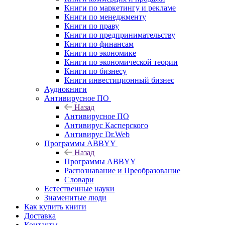
Книги по маркетингу и рекламе
Книги по менеджменту
Книги по праву
Книги по предпринимательству
Книги по финансам
Книги по экономике
Книги по экономической теории
Книги по бизнесу
Книги инвестиционный бизнес
Аудиокниги
Антивирусное ПО
Назад
Антивирусное ПО
Антивирус Касперского
Антивирус Dr.Web
Программы ABBYY
Назад
Программы ABBYY
Распознавание и Преобразование
Словари
Естественные науки
Знаменитые люди
Как купить книги
Доставка
Контакты