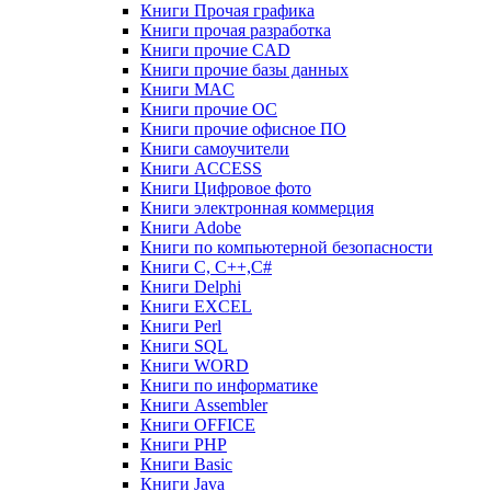
Книги Прочая графика
Книги прочая разработка
Книги прочие CAD
Книги прочие базы данных
Книги MAC
Книги прочие ОС
Книги прочие офисное ПО
Книги самоучители
Книги ACCESS
Книги Цифровое фото
Книги электронная коммерция
Книги Adobe
Книги по компьютерной безопасности
Книги C, C++,С#
Книги Delphi
Книги EXCEL
Книги Perl
Книги SQL
Книги WORD
Книги по информатике
Книги Assembler
Книги OFFICE
Книги PHP
Книги Basic
Книги Java