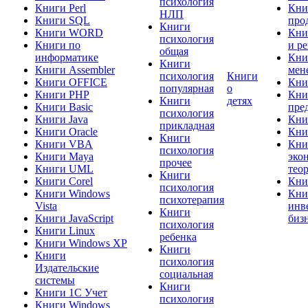
психология
Книги Perl
Кни
НЛП
Книги SQL
про
Книги
Книги WORD
Кни
психология
Книги по
и р
общая
информатике
Кни
Книги
Книги Assembler
мен
психология
Книги
Книги OFFICE
Кни
популярная
о
Книги PHP
Кни
Книги
детях
Книги Basic
пре
психология
Книги Java
Кни
прикладная
Книги Oracle
Кни
Книги
Книги VBA
Кни
психология
Книги Maya
эко
прочее
Книги UML
тео
Книги
Книги Corel
Кни
психология
Книги Windows
Кни
психотерапия
Vista
инв
Книги
Книги JavaScript
биз
психология
Книги Linux
ребенка
Книги Windows XP
Книги
Книги
психология
Издательские
социальная
системы
Книги
Книги 1C Учет
психология
Книги Windows