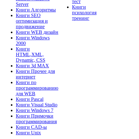
тест
Server
Книги
Книги Алгоритмы
психология
Книги SEO
тренинг
оптимизация и
продвижение
Книги WEB дизайн
Книги Windows
2000
Книги
HTML,XML,
Dynamic, CSS
Книги 3d MAX
Книги Прочее для
интернет
Книги по
программированию
для WEB
Книги Pascal
Книги Visual Studio
Книги Windows 7
Книги Примочки
программирования
Книги CAD-ы
Книги Unix