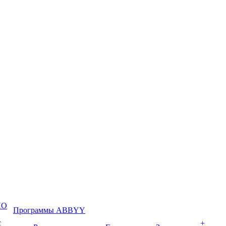
ПО
Программы ABBYY
с
+