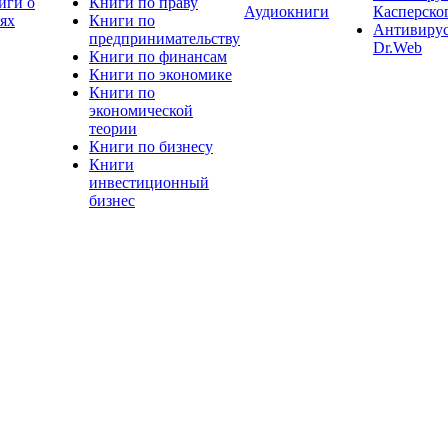
иги о
Книги по праву
Аудиокниги
Касперско
тях
Книги по
Антивиру
предпринимательству
Dr.Web
Книги по финансам
Книги по экономике
Книги по
экономической
теории
Книги по бизнесу
Книги
инвестиционный
бизнес