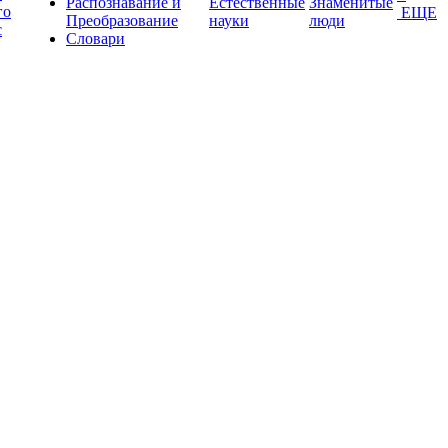
Распознавание и
Естественные
Знаменитые
го
ЕЩЕ
Преобразование
науки
люди
с
Словари