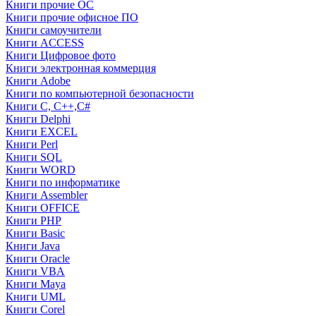
Книги прочие ОС
Книги прочие офисное ПО
Книги самоучители
Книги ACCESS
Книги Цифровое фото
Книги электронная коммерция
Книги Adobe
Книги по компьютерной безопасности
Книги C, C++,С#
Книги Delphi
Книги EXCEL
Книги Perl
Книги SQL
Книги WORD
Книги по информатике
Книги Assembler
Книги OFFICE
Книги PHP
Книги Basic
Книги Java
Книги Oracle
Книги VBA
Книги Maya
Книги UML
Книги Corel