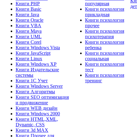
Кн
Книги PHP
популярная
де
Книги Basic
Книги психология
Книги Java
прикладная
Книги Oracle
Книги психология
Книги VBA
прочее
Книги Maya
Книги психология
Книги UML
психотерапия
Книги Corel
Книги психология
Книги Windows Vista
ребенка
Книги JavaScript
Книги психология
Книги Linux
социальная
Книги Windows XP
Книги психология
Книги Издательские
тест
системы
Книги психология
Книги 1C Учет
тренинг
Книги Windows Server
Книги Алгоритмы
Книги SEO оптимизация
и продвижение
Книги WEB дизайн
Книги Windows 2000
Книги HTML,XML,
Dynamic, CSS
Книги 3d MAX
Книги Прочее для