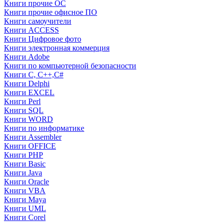
Книги прочие ОС
Книги прочие офисное ПО
Книги самоучители
Книги ACCESS
Книги Цифровое фото
Книги электронная коммерция
Книги Adobe
Книги по компьютерной безопасности
Книги C, C++,С#
Книги Delphi
Книги EXCEL
Книги Perl
Книги SQL
Книги WORD
Книги по информатике
Книги Assembler
Книги OFFICE
Книги PHP
Книги Basic
Книги Java
Книги Oracle
Книги VBA
Книги Maya
Книги UML
Книги Corel