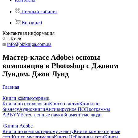
Личный кабинет
Корзина
0
Контактная информация
г. Киев
info@bizkniga.com.ua
Мастер-класс Adobe: основы
композиции в Photoshop с Джоном
Лундом. Джон Лунд
Главная
—
Книги компьютерные
Книги по психологии
Книги о детях
Книги по
бизнесу
Аудиокниги
Антивирусное ПО
Программы
ABBYY
Естественные науки
Знаменитые люди
—
Книги Adobe
Книги по компьютерному железу
Книги компьютерные
сети
Книги мультимедиа
Книги Нейронные сети
Книги