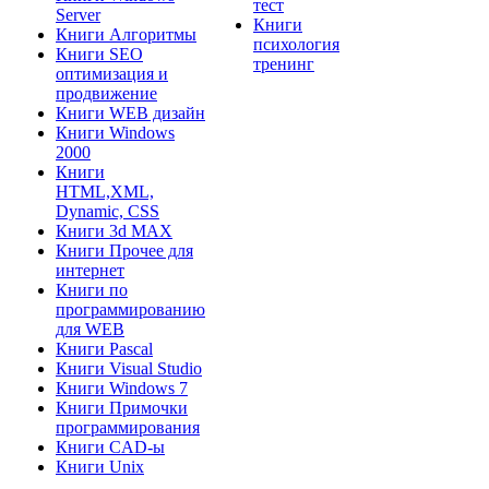
тест
Server
Книги
Книги Алгоритмы
психология
Книги SEO
тренинг
оптимизация и
продвижение
Книги WEB дизайн
Книги Windows
2000
Книги
HTML,XML,
Dynamic, CSS
Книги 3d MAX
Книги Прочее для
интернет
Книги по
программированию
для WEB
Книги Pascal
Книги Visual Studio
Книги Windows 7
Книги Примочки
программирования
Книги CAD-ы
Книги Unix