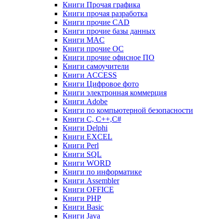
Книги Прочая графика
Книги прочая разработка
Книги прочие CAD
Книги прочие базы данных
Книги MAC
Книги прочие ОС
Книги прочие офисное ПО
Книги самоучители
Книги ACCESS
Книги Цифровое фото
Книги электронная коммерция
Книги Adobe
Книги по компьютерной безопасности
Книги C, C++,С#
Книги Delphi
Книги EXCEL
Книги Perl
Книги SQL
Книги WORD
Книги по информатике
Книги Assembler
Книги OFFICE
Книги PHP
Книги Basic
Книги Java