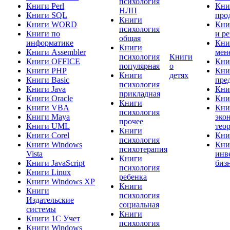
психология
Книги Perl
Кни
НЛП
Книги SQL
про
Книги
Книги WORD
Кни
психология
Книги по
и р
общая
информатике
Кни
Книги
Книги Assembler
мен
психология
Книги
Книги OFFICE
Кни
популярная
о
Книги PHP
Кни
Книги
детях
Книги Basic
пре
психология
Книги Java
Кни
прикладная
Книги Oracle
Кни
Книги
Книги VBA
Кни
психология
Книги Maya
эко
прочее
Книги UML
тео
Книги
Книги Corel
Кни
психология
Книги Windows
Кни
психотерапия
Vista
инв
Книги
Книги JavaScript
биз
психология
Книги Linux
ребенка
Книги Windows XP
Книги
Книги
психология
Издательские
социальная
системы
Книги
Книги 1C Учет
психология
Книги Windows