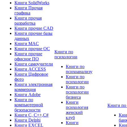
Книги SolidWorks
Книги Прочая
графика
Книги прочая
разработка
Книги прочие CAD
Книги прочие базы
данных
Книги MAC
Книги прочие ОС
Книги по
Книги прочие
психологии
офисное ПО
Книги самоучители
Книги по
Книги ACCESS
психоанализу
Книги Цифровое
Книги по
фото
психологии
Книги электронная
Книги по
коммерция
психологии
Книги Adobe
бизнеса
Книги по
Книги
компьютерной
Книги по
психология
безопасности
женский
Книги C, C++,С#
Кни
клуб
Книги Delphi
бан
Книги
Книги EXCEL
Кни