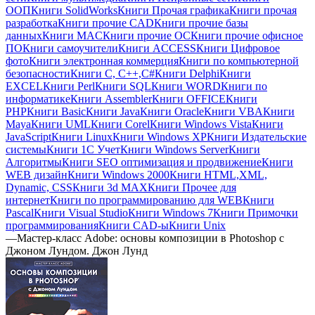
ООП
Книги SolidWorks
Книги Прочая графика
Книги прочая
разработка
Книги прочие CAD
Книги прочие базы
данных
Книги MAC
Книги прочие ОС
Книги прочие офисное
ПО
Книги самоучители
Книги ACCESS
Книги Цифровое
фото
Книги электронная коммерция
Книги по компьютерной
безопасности
Книги C, C++,С#
Книги Delphi
Книги
EXCEL
Книги Perl
Книги SQL
Книги WORD
Книги по
информатике
Книги Assembler
Книги OFFICE
Книги
PHP
Книги Basic
Книги Java
Книги Oracle
Книги VBA
Книги
Maya
Книги UML
Книги Corel
Книги Windows Vista
Книги
JavaScript
Книги Linux
Книги Windows XP
Книги Издательские
системы
Книги 1C Учет
Книги Windows Server
Книги
Алгоритмы
Книги SEO оптимизация и продвижение
Книги
WEB дизайн
Книги Windows 2000
Книги HTML,XML,
Dynamic, CSS
Книги 3d MAX
Книги Прочее для
интернет
Книги по программированию для WEB
Книги
Pascal
Книги Visual Studio
Книги Windows 7
Книги Примочки
программирования
Книги CAD-ы
Книги Unix
—
Мастер-класс Adobe: основы композиции в Photoshop с
Джоном Лундом. Джон Лунд