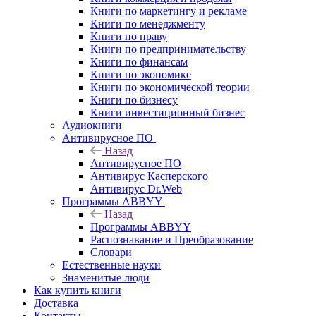
Книги по маркетингу и рекламе
Книги по менеджменту
Книги по праву
Книги по предпринимательству
Книги по финансам
Книги по экономике
Книги по экономической теории
Книги по бизнесу
Книги инвестиционный бизнес
Аудиокниги
Антивирусное ПО
Назад
Антивирусное ПО
Антивирус Касперского
Антивирус Dr.Web
Программы ABBYY
Назад
Программы ABBYY
Распознавание и Преобразование
Словари
Естественные науки
Знаменитые люди
Как купить книги
Доставка
Контакты