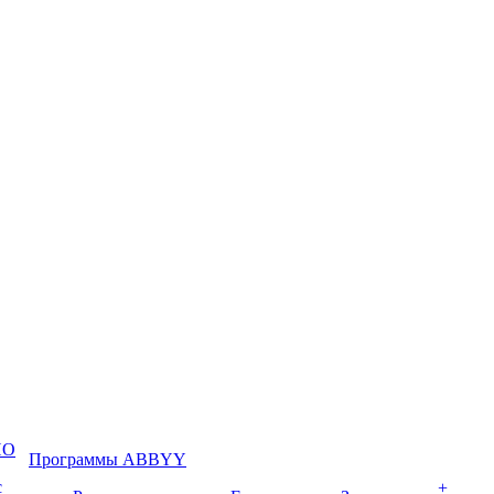
ПО
Программы ABBYY
с
+