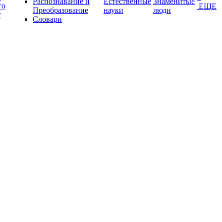
Распознавание и
Естественные
Знаменитые
го
ЕЩЕ
Преобразование
науки
люди
с
Словари