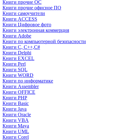
Книги прочие ОС
Книги прочие офисное ПО
Книги самоучители
Книги ACCESS
Книги Цифровое фото
Книги электронная коммерция
Книги Adobe
Книги по компьютерной безопасности
Книги C, C++,С#
Книги Delphi
Книги EXCEL
Книги Perl
Книги SQL
Книги WORD
Книги по информатике
Книги Assembler
Книги OFFICE
Книги PHP
Книги Basic
Книги Java
Книги Oracle
Книги VBA
Книги Maya
Книги UML
Книги Corel