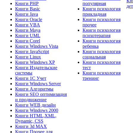
Кн
Книги PHP
популярная
де
Книги Basic
Книги психология
Книги Java
прикладная
Книги Oracle
Книги психология
Книги VBA
прочее
Книги Maya
Книги психология
Книги UML
психотерапия
Книги Corel
Книги психология
Книги Windows Vista
ребенка
Книги JavaScript
Книги психология
Книги Linux
социальная
Книги Windows XP
Книги психология
Книги Издательские
тест
системы
Книги психология
Книги 1C Учет
тренинг
Книги Windows Server
Книги Алгоритмы
Книги SEO оптимизация
и продвижение
Книги WEB дизайн
Книги Windows 2000
Книги HTML,XML,
Dynamic, CSS
Книги 3d MAX
Книги Прочее для