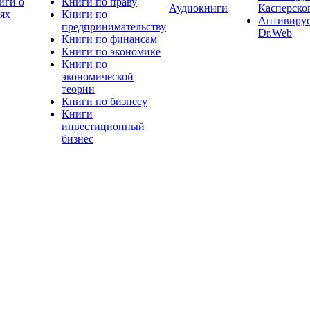
иги о
Книги по праву
Аудиокниги
Касперско
тях
Книги по
Антивиру
предпринимательству
Dr.Web
Книги по финансам
Книги по экономике
Книги по
экономической
теории
Книги по бизнесу
Книги
инвестиционный
бизнес