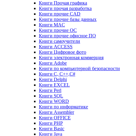
Книги Прочая графика
Книги прочая разработка
Книги прочие CAD
Книги прочие базы данных
Книги MAC
Книги прочие ОС
Книги прочие офисное ПО
Книги самоучители
Книги ACCESS
Книги Цифровое фото
Книги электронная коммерция
Книги Adobe
Книги по компьютерной безопасности
Книги C, C++,С#
Книги Delphi
Книги EXCEL
Книги Perl
Книги SQL
Книги WORD
Книги по информатике
Книги Assembler
Книги OFFICE
Книги PHP
Книги Basic
Книги Java