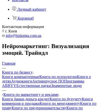
Личный кабинет
Корзина
0
Контактная информация
г. Киев
info@bizkniga.com.ua
Нейромаркетинг: Визуализация
эмоций. Трайндл
Главная
—
Книги по бизнесу
Книги компьютерные
Книги по психологии
Книги о
детях
Аудиокниги
Антивирусное ПО
Программы
ABBYY
Естественные науки
Знаменитые люди
—
Книги по маркетингу и рекламе
Книги банки,деньги,кредит
Книги по бухучету
Книги
коммерция и продажи
Книги по менеджменту
Книги по
праву
Книги по предпринимательству
Книги по