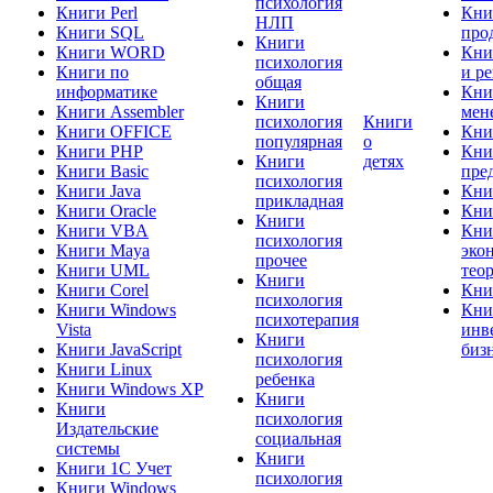
психология
Книги Perl
Кни
НЛП
Книги SQL
про
Книги
Книги WORD
Кни
психология
Книги по
и р
общая
информатике
Кни
Книги
Книги Assembler
мен
психология
Книги
Книги OFFICE
Кни
популярная
о
Книги PHP
Кни
Книги
детях
Книги Basic
пре
психология
Книги Java
Кни
прикладная
Книги Oracle
Кни
Книги
Книги VBA
Кни
психология
Книги Maya
эко
прочее
Книги UML
тео
Книги
Книги Corel
Кни
психология
Книги Windows
Кни
психотерапия
Vista
инв
Книги
Книги JavaScript
биз
психология
Книги Linux
ребенка
Книги Windows XP
Книги
Книги
психология
Издательские
социальная
системы
Книги
Книги 1C Учет
психология
Книги Windows