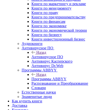
Книги по маркетингу и рекламе
Книги по менеджменту
Книги по праву
Книги по предпринимательству
Книги по финансам
Книги по экономике
Книги по экономической теории
Книги по бизнесу
Книги инвестиционный бизнес
Аудиокниги
Антивирусное ПО
Назад
Антивирусное ПО
Антивирус Касперского
Антивирус Dr.Web
Программы ABBYY
Назад
Программы ABBYY
Распознавание и Преобразование
Словари
Естественные науки
Знаменитые люди
Как купить книги
Доставка
Контакты