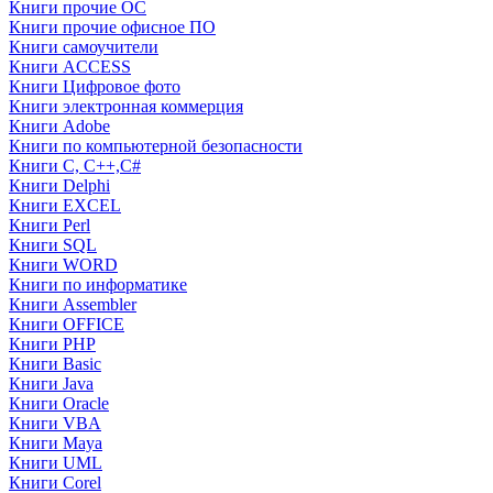
Книги прочие ОС
Книги прочие офисное ПО
Книги самоучители
Книги ACCESS
Книги Цифровое фото
Книги электронная коммерция
Книги Adobe
Книги по компьютерной безопасности
Книги C, C++,С#
Книги Delphi
Книги EXCEL
Книги Perl
Книги SQL
Книги WORD
Книги по информатике
Книги Assembler
Книги OFFICE
Книги PHP
Книги Basic
Книги Java
Книги Oracle
Книги VBA
Книги Maya
Книги UML
Книги Corel