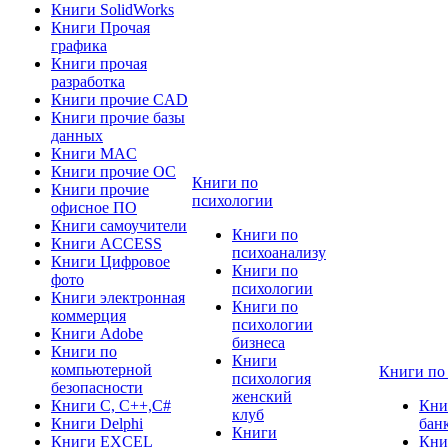
Книги SolidWorks
Книги Прочая
графика
Книги прочая
разработка
Книги прочие CAD
Книги прочие базы
данных
Книги MAC
Книги прочие ОС
Книги по
Книги прочие
психологии
офисное ПО
Книги самоучители
Книги по
Книги ACCESS
психоанализу
Книги Цифровое
Книги по
фото
психологии
Книги электронная
Книги по
коммерция
психологии
Книги Adobe
бизнеса
Книги по
Книги
компьютерной
Книги по
психология
безопасности
женский
Книги C, C++,С#
Кни
клуб
Книги Delphi
бан
Книги
Книги EXCEL
Кни