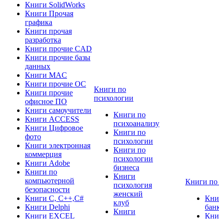
Книги SolidWorks
Книги Прочая
графика
Книги прочая
разработка
Книги прочие CAD
Книги прочие базы
данных
Книги MAC
Книги прочие ОС
Книги по
Книги прочие
психологии
офисное ПО
Книги самоучители
Книги по
Книги ACCESS
психоанализу
Книги Цифровое
Книги по
фото
психологии
Книги электронная
Книги по
коммерция
психологии
Книги Adobe
бизнеса
Книги по
Книги
компьютерной
Книги по
психология
безопасности
женский
Книги C, C++,С#
Кни
клуб
Книги Delphi
бан
Книги
Книги EXCEL
Кни