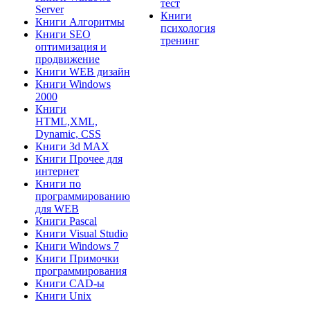
тест
Server
Книги
Книги Алгоритмы
психология
Книги SEO
тренинг
оптимизация и
продвижение
Книги WEB дизайн
Книги Windows
2000
Книги
HTML,XML,
Dynamic, CSS
Книги 3d MAX
Книги Прочее для
интернет
Книги по
программированию
для WEB
Книги Pascal
Книги Visual Studio
Книги Windows 7
Книги Примочки
программирования
Книги CAD-ы
Книги Unix