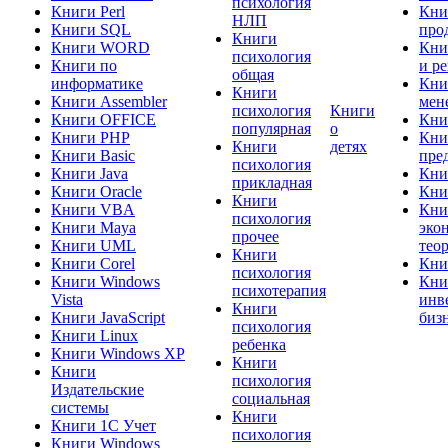
психология
Книги Perl
Кни
НЛП
Книги SQL
про
Книги
Книги WORD
Кни
психология
Книги по
и р
общая
информатике
Кни
Книги
Книги Assembler
мен
психология
Книги
Книги OFFICE
Кни
популярная
о
Книги PHP
Кни
Книги
детях
Книги Basic
пре
психология
Книги Java
Кни
прикладная
Книги Oracle
Кни
Книги
Книги VBA
Кни
психология
Книги Maya
эко
прочее
Книги UML
тео
Книги
Книги Corel
Кни
психология
Книги Windows
Кни
психотерапия
Vista
инв
Книги
Книги JavaScript
биз
психология
Книги Linux
ребенка
Книги Windows XP
Книги
Книги
психология
Издательские
социальная
системы
Книги
Книги 1C Учет
психология
Книги Windows