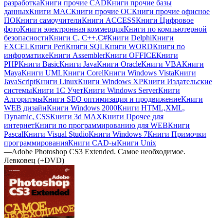
разработка
Книги прочие CAD
Книги прочие базы
данных
Книги MAC
Книги прочие ОС
Книги прочие офисное
ПО
Книги самоучители
Книги ACCESS
Книги Цифровое
фото
Книги электронная коммерция
Книги по компьютерной
безопасности
Книги C, C++,С#
Книги Delphi
Книги
EXCEL
Книги Perl
Книги SQL
Книги WORD
Книги по
информатике
Книги Assembler
Книги OFFICE
Книги
PHP
Книги Basic
Книги Java
Книги Oracle
Книги VBA
Книги
Maya
Книги UML
Книги Corel
Книги Windows Vista
Книги
JavaScript
Книги Linux
Книги Windows XP
Книги Издательские
системы
Книги 1C Учет
Книги Windows Server
Книги
Алгоритмы
Книги SEO оптимизация и продвижение
Книги
WEB дизайн
Книги Windows 2000
Книги HTML,XML,
Dynamic, CSS
Книги 3d MAX
Книги Прочее для
интернет
Книги по программированию для WEB
Книги
Pascal
Книги Visual Studio
Книги Windows 7
Книги Примочки
программирования
Книги CAD-ы
Книги Unix
—
Adobe Photoshop CS3 Extended. Самое необходимое.
Левковец (+DVD)