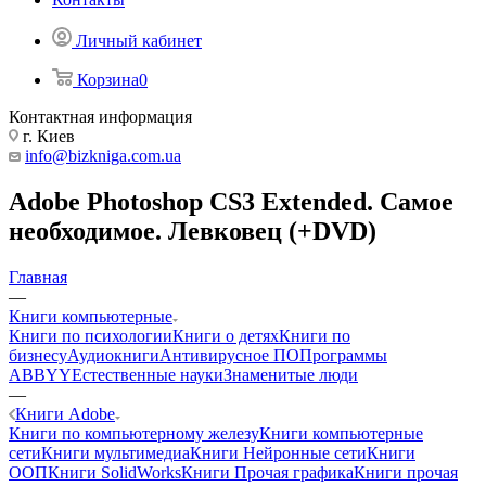
Личный кабинет
Корзина
0
Контактная информация
г. Киев
info@bizkniga.com.ua
Adobe Photoshop CS3 Extended. Самое
необходимое. Левковец (+DVD)
Главная
—
Книги компьютерные
Книги по психологии
Книги о детях
Книги по
бизнесу
Аудиокниги
Антивирусное ПО
Программы
ABBYY
Естественные науки
Знаменитые люди
—
Книги Adobe
Книги по компьютерному железу
Книги компьютерные
сети
Книги мультимедиа
Книги Нейронные сети
Книги
ООП
Книги SolidWorks
Книги Прочая графика
Книги прочая