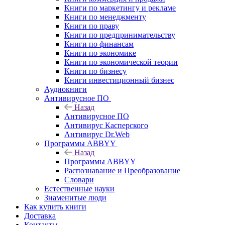
Книги по маркетингу и рекламе
Книги по менеджменту
Книги по праву
Книги по предпринимательству
Книги по финансам
Книги по экономике
Книги по экономической теории
Книги по бизнесу
Книги инвестиционный бизнес
Аудиокниги
Антивирусное ПО
Назад
Антивирусное ПО
Антивирус Касперского
Антивирус Dr.Web
Программы ABBYY
Назад
Программы ABBYY
Распознавание и Преобразование
Словари
Естественные науки
Знаменитые люди
Как купить книги
Доставка
Контакты