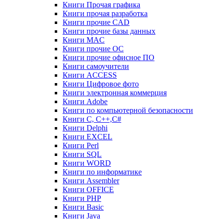
Книги Прочая графика
Книги прочая разработка
Книги прочие CAD
Книги прочие базы данных
Книги MAC
Книги прочие ОС
Книги прочие офисное ПО
Книги самоучители
Книги ACCESS
Книги Цифровое фото
Книги электронная коммерция
Книги Adobe
Книги по компьютерной безопасности
Книги C, C++,С#
Книги Delphi
Книги EXCEL
Книги Perl
Книги SQL
Книги WORD
Книги по информатике
Книги Assembler
Книги OFFICE
Книги PHP
Книги Basic
Книги Java