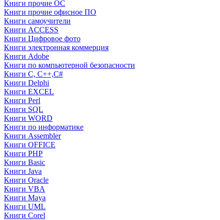
Книги прочие ОС
Книги прочие офисное ПО
Книги самоучители
Книги ACCESS
Книги Цифровое фото
Книги электронная коммерция
Книги Adobe
Книги по компьютерной безопасности
Книги C, C++,С#
Книги Delphi
Книги EXCEL
Книги Perl
Книги SQL
Книги WORD
Книги по информатике
Книги Assembler
Книги OFFICE
Книги PHP
Книги Basic
Книги Java
Книги Oracle
Книги VBA
Книги Maya
Книги UML
Книги Corel