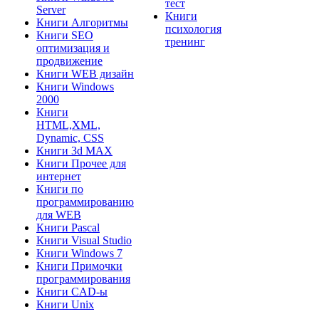
тест
Server
Книги
Книги Алгоритмы
психология
Книги SEO
тренинг
оптимизация и
продвижение
Книги WEB дизайн
Книги Windows
2000
Книги
HTML,XML,
Dynamic, CSS
Книги 3d MAX
Книги Прочее для
интернет
Книги по
программированию
для WEB
Книги Pascal
Книги Visual Studio
Книги Windows 7
Книги Примочки
программирования
Книги CAD-ы
Книги Unix