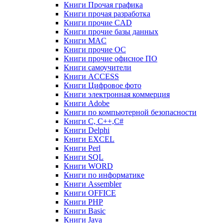
Книги Прочая графика
Книги прочая разработка
Книги прочие CAD
Книги прочие базы данных
Книги MAC
Книги прочие ОС
Книги прочие офисное ПО
Книги самоучители
Книги ACCESS
Книги Цифровое фото
Книги электронная коммерция
Книги Adobe
Книги по компьютерной безопасности
Книги C, C++,С#
Книги Delphi
Книги EXCEL
Книги Perl
Книги SQL
Книги WORD
Книги по информатике
Книги Assembler
Книги OFFICE
Книги PHP
Книги Basic
Книги Java