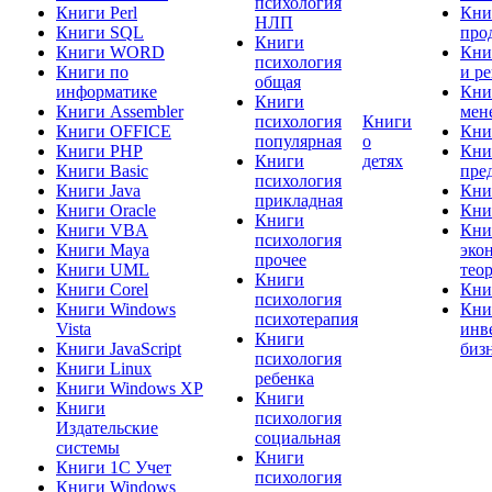
психология
Книги Perl
Кни
НЛП
Книги SQL
про
Книги
Книги WORD
Кни
психология
Книги по
и р
общая
информатике
Кни
Книги
Книги Assembler
мен
психология
Книги
Книги OFFICE
Кни
популярная
о
Книги PHP
Кни
Книги
детях
Книги Basic
пре
психология
Книги Java
Кни
прикладная
Книги Oracle
Кни
Книги
Книги VBA
Кни
психология
Книги Maya
эко
прочее
Книги UML
тео
Книги
Книги Corel
Кни
психология
Книги Windows
Кни
психотерапия
Vista
инв
Книги
Книги JavaScript
биз
психология
Книги Linux
ребенка
Книги Windows XP
Книги
Книги
психология
Издательские
социальная
системы
Книги
Книги 1C Учет
психология
Книги Windows