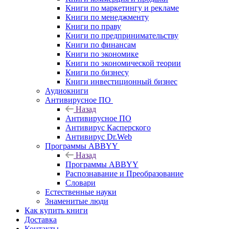
Книги по маркетингу и рекламе
Книги по менеджменту
Книги по праву
Книги по предпринимательству
Книги по финансам
Книги по экономике
Книги по экономической теории
Книги по бизнесу
Книги инвестиционный бизнес
Аудиокниги
Антивирусное ПО
Назад
Антивирусное ПО
Антивирус Касперского
Антивирус Dr.Web
Программы ABBYY
Назад
Программы ABBYY
Распознавание и Преобразование
Словари
Естественные науки
Знаменитые люди
Как купить книги
Доставка
Контакты