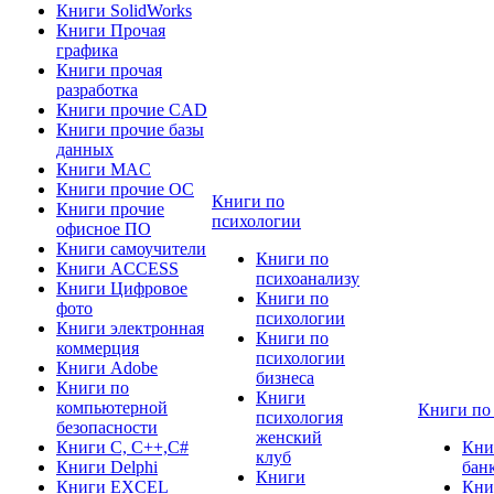
Книги SolidWorks
Книги Прочая
графика
Книги прочая
разработка
Книги прочие CAD
Книги прочие базы
данных
Книги MAC
Книги прочие ОС
Книги по
Книги прочие
психологии
офисное ПО
Книги самоучители
Книги по
Книги ACCESS
психоанализу
Книги Цифровое
Книги по
фото
психологии
Книги электронная
Книги по
коммерция
психологии
Книги Adobe
бизнеса
Книги по
Книги
компьютерной
Книги по
психология
безопасности
женский
Книги C, C++,С#
Кни
клуб
Книги Delphi
бан
Книги
Книги EXCEL
Кни