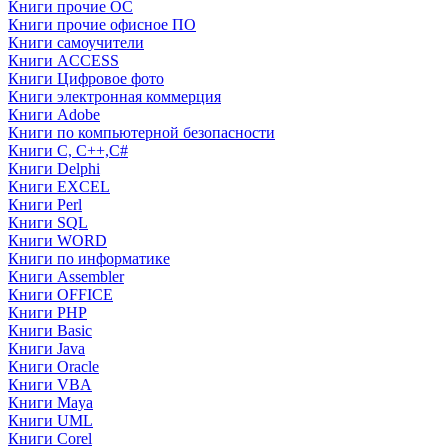
Книги прочие ОС
Книги прочие офисное ПО
Книги самоучители
Книги ACCESS
Книги Цифровое фото
Книги электронная коммерция
Книги Adobe
Книги по компьютерной безопасности
Книги C, C++,С#
Книги Delphi
Книги EXCEL
Книги Perl
Книги SQL
Книги WORD
Книги по информатике
Книги Assembler
Книги OFFICE
Книги PHP
Книги Basic
Книги Java
Книги Oracle
Книги VBA
Книги Maya
Книги UML
Книги Corel