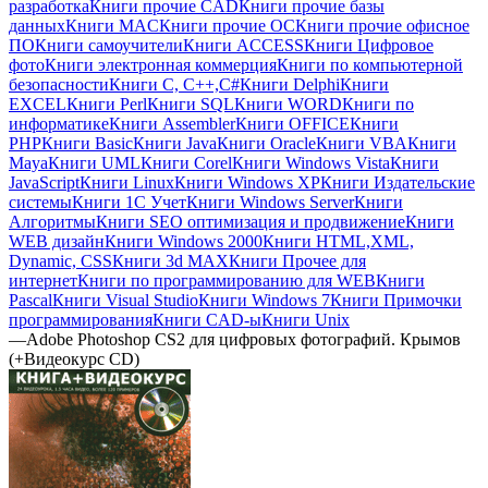
разработка
Книги прочие CAD
Книги прочие базы
данных
Книги MAC
Книги прочие ОС
Книги прочие офисное
ПО
Книги самоучители
Книги ACCESS
Книги Цифровое
фото
Книги электронная коммерция
Книги по компьютерной
безопасности
Книги C, C++,С#
Книги Delphi
Книги
EXCEL
Книги Perl
Книги SQL
Книги WORD
Книги по
информатике
Книги Assembler
Книги OFFICE
Книги
PHP
Книги Basic
Книги Java
Книги Oracle
Книги VBA
Книги
Maya
Книги UML
Книги Corel
Книги Windows Vista
Книги
JavaScript
Книги Linux
Книги Windows XP
Книги Издательские
системы
Книги 1C Учет
Книги Windows Server
Книги
Алгоритмы
Книги SEO оптимизация и продвижение
Книги
WEB дизайн
Книги Windows 2000
Книги HTML,XML,
Dynamic, CSS
Книги 3d MAX
Книги Прочее для
интернет
Книги по программированию для WEB
Книги
Pascal
Книги Visual Studio
Книги Windows 7
Книги Примочки
программирования
Книги CAD-ы
Книги Unix
—
Adobe Photoshop CS2 для цифровых фотографий. Крымов
(+Видеокурс CD)