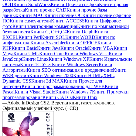
ООП
Книги SolidWorks
Книги Прочая графика
Книги прочая
разработка
Книги прочие CAD
Книги прочие базы
данных
Книги MAC
Книги прочие ОС
Книги прочие офисное
ПО
Книги самоучители
Книги ACCESS
Книги Цифровое
фото
Книги электронная коммерция
Книги по компьютерной
безопасности
Книги C, C++,С#
Книги Delphi
Книги
EXCEL
Книги Perl
Книги SQL
Книги WORD
Книги по
информатике
Книги Assembler
Книги OFFICE
Книги
PHP
Книги Basic
Книги Java
Книги Oracle
Книги VBA
Книги
Maya
Книги UML
Книги Corel
Книги Windows Vista
Книги
JavaScript
Книги Linux
Книги Windows XP
Книги Издательские
системы
Книги 1C Учет
Книги Windows Server
Книги
Алгоритмы
Книги SEO оптимизация и продвижение
Книги
WEB дизайн
Книги Windows 2000
Книги HTML,XML,
Dynamic, CSS
Книги 3d MAX
Книги Прочее для
интернет
Книги по программированию для WEB
Книги
Pascal
Книги Visual Studio
Книги Windows 7
Книги Примочки
программирования
Книги CAD-ы
Книги Unix
—
Adobe InDesign CS2. Верстка книг, газет, журналов.
Официальный учебный курс. (+CD)