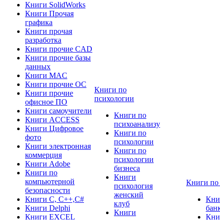
Книги SolidWorks
Книги Прочая
графика
Книги прочая
разработка
Книги прочие CAD
Книги прочие базы
данных
Книги MAC
Книги прочие ОС
Книги по
Книги прочие
психологии
офисное ПО
Книги самоучители
Книги по
Книги ACCESS
психоанализу
Книги Цифровое
Книги по
фото
психологии
Книги электронная
Книги по
коммерция
психологии
Книги Adobe
бизнеса
Книги по
Книги
компьютерной
Книги по
психология
безопасности
женский
Книги C, C++,С#
Кни
клуб
Книги Delphi
бан
Книги
Книги EXCEL
Кни