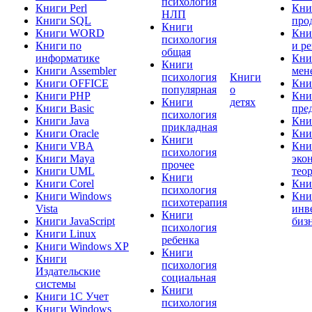
психология
Книги Perl
Кни
НЛП
Книги SQL
про
Книги
Книги WORD
Кни
психология
Книги по
и р
общая
информатике
Кни
Книги
Книги Assembler
мен
психология
Книги
Книги OFFICE
Кни
популярная
о
Книги PHP
Кни
Книги
детях
Книги Basic
пре
психология
Книги Java
Кни
прикладная
Книги Oracle
Кни
Книги
Книги VBA
Кни
психология
Книги Maya
эко
прочее
Книги UML
тео
Книги
Книги Corel
Кни
психология
Книги Windows
Кни
психотерапия
Vista
инв
Книги
Книги JavaScript
биз
психология
Книги Linux
ребенка
Книги Windows XP
Книги
Книги
психология
Издательские
социальная
системы
Книги
Книги 1C Учет
психология
Книги Windows