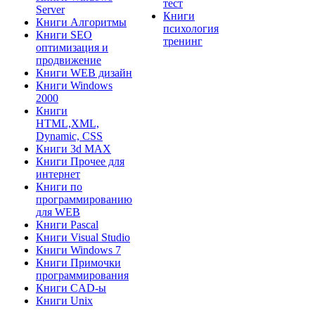
тест
Server
Книги
Книги Алгоритмы
психология
Книги SEO
тренинг
оптимизация и
продвижение
Книги WEB дизайн
Книги Windows
2000
Книги
HTML,XML,
Dynamic, CSS
Книги 3d MAX
Книги Прочее для
интернет
Книги по
программированию
для WEB
Книги Pascal
Книги Visual Studio
Книги Windows 7
Книги Примочки
программирования
Книги CAD-ы
Книги Unix