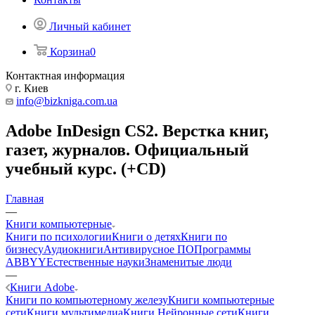
Личный кабинет
Корзина
0
Контактная информация
г. Киев
info@bizkniga.com.ua
Adobe InDesign CS2. Верстка книг,
газет, журналов. Официальный
учебный курс. (+CD)
Главная
—
Книги компьютерные
Книги по психологии
Книги о детях
Книги по
бизнесу
Аудиокниги
Антивирусное ПО
Программы
ABBYY
Естественные науки
Знаменитые люди
—
Книги Adobe
Книги по компьютерному железу
Книги компьютерные
сети
Книги мультимедиа
Книги Нейронные сети
Книги