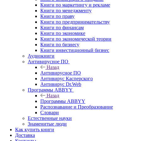
Книги по маркетингу и рекламе
Книги по менеджменту
Книги по праву
Книги по предпринимательству
Книги по финансам
Книги по экономике
Книги по экономической теории
Книги по бизнесу
Книги инвестиционный бизнес
Аудиокниги
Антивирусное ПО
Назад
Антивирусное ПО
Антивирус Касперского
Антивирус Dr.Web
Программы ABBYY
Назад
Программы ABBYY
Распознавание и Преобразование
Словари
Естественные науки
Знаменитые люди
Как купить книги
Доставка
Контакты