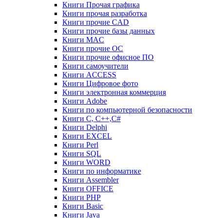
Книги Прочая графика
Книги прочая разработка
Книги прочие CAD
Книги прочие базы данных
Книги MAC
Книги прочие ОС
Книги прочие офисное ПО
Книги самоучители
Книги ACCESS
Книги Цифровое фото
Книги электронная коммерция
Книги Adobe
Книги по компьютерной безопасности
Книги C, C++,С#
Книги Delphi
Книги EXCEL
Книги Perl
Книги SQL
Книги WORD
Книги по информатике
Книги Assembler
Книги OFFICE
Книги PHP
Книги Basic
Книги Java