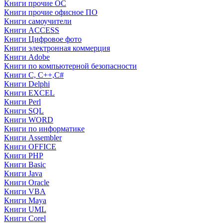
Книги прочие ОС
Книги прочие офисное ПО
Книги самоучители
Книги ACCESS
Книги Цифровое фото
Книги электронная коммерция
Книги Adobe
Книги по компьютерной безопасности
Книги C, C++,С#
Книги Delphi
Книги EXCEL
Книги Perl
Книги SQL
Книги WORD
Книги по информатике
Книги Assembler
Книги OFFICE
Книги PHP
Книги Basic
Книги Java
Книги Oracle
Книги VBA
Книги Maya
Книги UML
Книги Corel