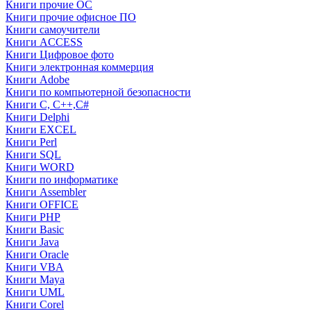
Книги прочие ОС
Книги прочие офисное ПО
Книги самоучители
Книги ACCESS
Книги Цифровое фото
Книги электронная коммерция
Книги Adobe
Книги по компьютерной безопасности
Книги C, C++,С#
Книги Delphi
Книги EXCEL
Книги Perl
Книги SQL
Книги WORD
Книги по информатике
Книги Assembler
Книги OFFICE
Книги PHP
Книги Basic
Книги Java
Книги Oracle
Книги VBA
Книги Maya
Книги UML
Книги Corel