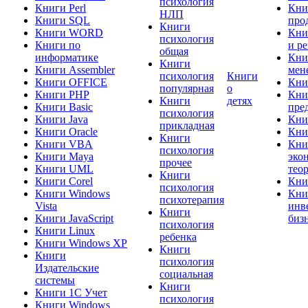
психология
Книги Perl
Кни
НЛП
Книги SQL
про
Книги
Книги WORD
Кни
психология
Книги по
и р
общая
информатике
Кни
Книги
Книги Assembler
мен
психология
Книги
Книги OFFICE
Кни
популярная
о
Книги PHP
Кни
Книги
детях
Книги Basic
пре
психология
Книги Java
Кни
прикладная
Книги Oracle
Кни
Книги
Книги VBA
Кни
психология
Книги Maya
эко
прочее
Книги UML
тео
Книги
Книги Corel
Кни
психология
Книги Windows
Кни
психотерапия
Vista
инв
Книги
Книги JavaScript
биз
психология
Книги Linux
ребенка
Книги Windows XP
Книги
Книги
психология
Издательские
социальная
системы
Книги
Книги 1C Учет
психология
Книги Windows