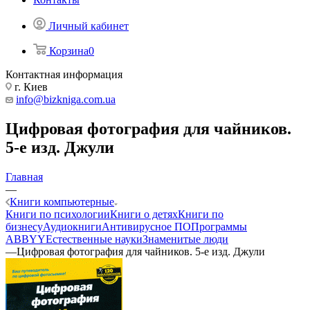
Личный кабинет
Корзина
0
Контактная информация
г. Киев
info@bizkniga.com.ua
Цифровая фотография для чайников.
5-е изд. Джули
Главная
—
Книги компьютерные
Книги по психологии
Книги о детях
Книги по
бизнесу
Аудиокниги
Антивирусное ПО
Программы
ABBYY
Естественные науки
Знаменитые люди
—
Цифровая фотография для чайников. 5-е изд. Джули