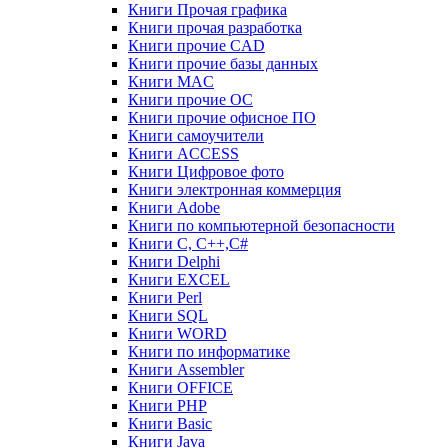
Книги Прочая графика
Книги прочая разработка
Книги прочие CAD
Книги прочие базы данных
Книги MAC
Книги прочие ОС
Книги прочие офисное ПО
Книги самоучители
Книги ACCESS
Книги Цифровое фото
Книги электронная коммерция
Книги Adobe
Книги по компьютерной безопасности
Книги C, C++,С#
Книги Delphi
Книги EXCEL
Книги Perl
Книги SQL
Книги WORD
Книги по информатике
Книги Assembler
Книги OFFICE
Книги PHP
Книги Basic
Книги Java