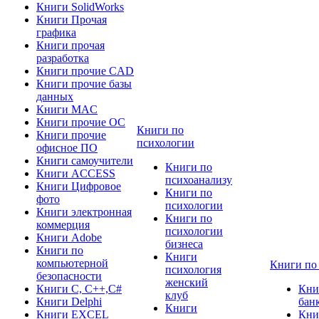
Книги SolidWorks
Книги Прочая
графика
Книги прочая
разработка
Книги прочие CAD
Книги прочие базы
данных
Книги MAC
Книги прочие ОС
Книги по
Книги прочие
психологии
офисное ПО
Книги самоучители
Книги по
Книги ACCESS
психоанализу
Книги Цифровое
Книги по
фото
психологии
Книги электронная
Книги по
коммерция
психологии
Книги Adobe
бизнеса
Книги по
Книги
компьютерной
Книги по
психология
безопасности
женский
Книги C, C++,С#
Кни
клуб
Книги Delphi
бан
Книги
Книги EXCEL
Кни