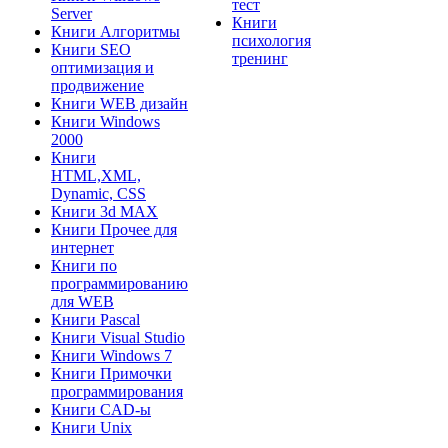
тест
Server
Книги
Книги Алгоритмы
психология
Книги SEO
тренинг
оптимизация и
продвижение
Книги WEB дизайн
Книги Windows
2000
Книги
HTML,XML,
Dynamic, CSS
Книги 3d MAX
Книги Прочее для
интернет
Книги по
программированию
для WEB
Книги Pascal
Книги Visual Studio
Книги Windows 7
Книги Примочки
программирования
Книги CAD-ы
Книги Unix