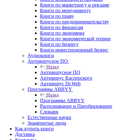
Книги по маркетингу и рекламе
Книги по менеджменту
Книги по праву
Книги по предпринимательству
Книги по финансам
Книги по экономике
Книги по экономической теории
Книги по бизнесу
Книги инвестиционный бизнес
Аудиокниги
Антивирусное ПО
Назад
Антивирусное ПО
Антивирус Касперского
Антивирус Dr.Web
Программы ABBYY
Назад
Программы ABBYY
Распознавание и Преобразование
Словари
Естественные науки
Знаменитые люди
Как купить книги
Доставка
Контакты