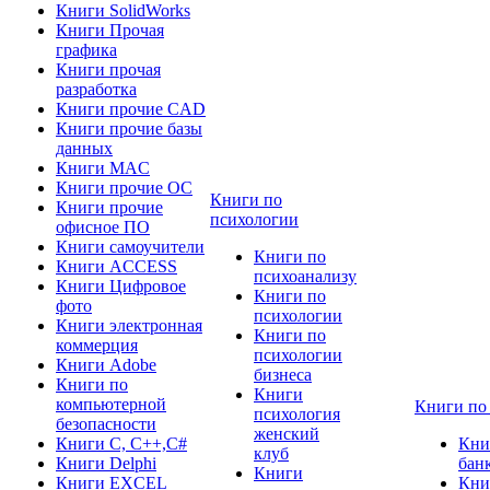
Книги SolidWorks
Книги Прочая
графика
Книги прочая
разработка
Книги прочие CAD
Книги прочие базы
данных
Книги MAC
Книги прочие ОС
Книги по
Книги прочие
психологии
офисное ПО
Книги самоучители
Книги по
Книги ACCESS
психоанализу
Книги Цифровое
Книги по
фото
психологии
Книги электронная
Книги по
коммерция
психологии
Книги Adobe
бизнеса
Книги по
Книги
компьютерной
Книги по
психология
безопасности
женский
Книги C, C++,С#
Кни
клуб
Книги Delphi
бан
Книги
Книги EXCEL
Кни