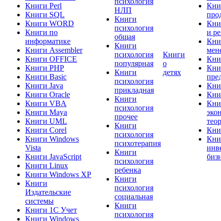
психология
Книги Perl
Кни
НЛП
Книги SQL
про
Книги
Книги WORD
Кни
психология
Книги по
и р
общая
информатике
Кни
Книги
Книги Assembler
мен
психология
Книги
Книги OFFICE
Кни
популярная
о
Книги PHP
Кни
Книги
детях
Книги Basic
пре
психология
Книги Java
Кни
прикладная
Книги Oracle
Кни
Книги
Книги VBA
Кни
психология
Книги Maya
эко
прочее
Книги UML
тео
Книги
Книги Corel
Кни
психология
Книги Windows
Кни
психотерапия
Vista
инв
Книги
Книги JavaScript
биз
психология
Книги Linux
ребенка
Книги Windows XP
Книги
Книги
психология
Издательские
социальная
системы
Книги
Книги 1C Учет
психология
Книги Windows