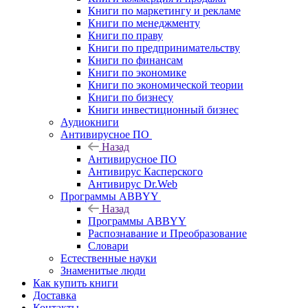
Книги по маркетингу и рекламе
Книги по менеджменту
Книги по праву
Книги по предпринимательству
Книги по финансам
Книги по экономике
Книги по экономической теории
Книги по бизнесу
Книги инвестиционный бизнес
Аудиокниги
Антивирусное ПО
Назад
Антивирусное ПО
Антивирус Касперского
Антивирус Dr.Web
Программы ABBYY
Назад
Программы ABBYY
Распознавание и Преобразование
Словари
Естественные науки
Знаменитые люди
Как купить книги
Доставка
Контакты