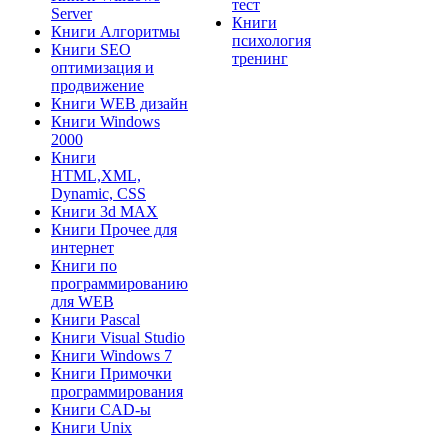
тест
Server
Книги
Книги Алгоритмы
психология
Книги SEO
тренинг
оптимизация и
продвижение
Книги WEB дизайн
Книги Windows
2000
Книги
HTML,XML,
Dynamic, CSS
Книги 3d MAX
Книги Прочее для
интернет
Книги по
программированию
для WEB
Книги Pascal
Книги Visual Studio
Книги Windows 7
Книги Примочки
программирования
Книги CAD-ы
Книги Unix