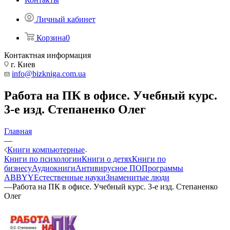
Личный кабинет
Корзина
0
Контактная информация
г. Киев
info@bizkniga.com.ua
Работа на ПК в офисе. Учебный курс.
3-е изд. Степаненко Олег
Главная
—
Книги компьютерные
Книги по психологии
Книги о детях
Книги по
бизнесу
Аудиокниги
Антивирусное ПО
Программы
ABBYY
Естественные науки
Знаменитые люди
—
Работа на ПК в офисе. Учебный курс. 3-е изд. Степаненко
Олег