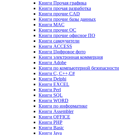
Книги Прочая графика
Книги прочая разработка
Книги прочие CAD
Книги прочие базы данных
Книги MAC
Книги прочие ОС
Книги прочие офисное ПО
Книги самоучители
Книги ACCESS
Книги Цифровое фото
Книги электронная коммерция
Книги Adobe
Книги по компьютерной безопасности
Книги C, C++,С#
Книги Delphi
Книги EXCEL
Книги Perl
Книги SQL
Книги WORD
Книги по информатике
Книги Assembler
Книги OFFICE
Книги PHP
Книги Basic
Книги Java