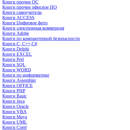
Книги прочие ОС
Книги прочие офисное ПО
Книги самоучители
Книги ACCESS
Книги Цифровое фото
Книги электронная коммерция
Книги Adobe
Книги по компьютерной безопасности
Книги C, C++,С#
Книги Delphi
Книги EXCEL
Книги Perl
Книги SQL
Книги WORD
Книги по информатике
Книги Assembler
Книги OFFICE
Книги PHP
Книги Basic
Книги Java
Книги Oracle
Книги VBA
Книги Maya
Книги UML
Книги Corel