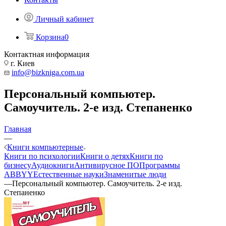
Личный кабинет
Корзина
0
Контактная информация
г. Киев
info@bizkniga.com.ua
Персональный компьютер.
Самоучитель. 2-е изд. Степаненко
Главная
—
Книги компьютерные
Книги по психологии
Книги о детях
Книги по
бизнесу
Аудиокниги
Антивирусное ПО
Программы
ABBYY
Естественные науки
Знаменитые люди
—
Персональный компьютер. Самоучитель. 2-е изд.
Степаненко