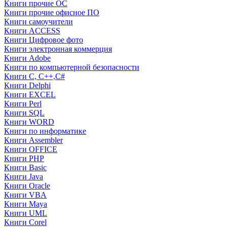
Книги прочие ОС
Книги прочие офисное ПО
Книги самоучители
Книги ACCESS
Книги Цифровое фото
Книги электронная коммерция
Книги Adobe
Книги по компьютерной безопасности
Книги C, C++,С#
Книги Delphi
Книги EXCEL
Книги Perl
Книги SQL
Книги WORD
Книги по информатике
Книги Assembler
Книги OFFICE
Книги PHP
Книги Basic
Книги Java
Книги Oracle
Книги VBA
Книги Maya
Книги UML
Книги Corel