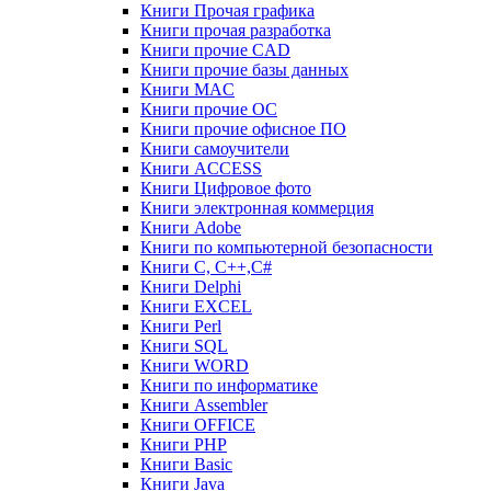
Книги Прочая графика
Книги прочая разработка
Книги прочие CAD
Книги прочие базы данных
Книги MAC
Книги прочие ОС
Книги прочие офисное ПО
Книги самоучители
Книги ACCESS
Книги Цифровое фото
Книги электронная коммерция
Книги Adobe
Книги по компьютерной безопасности
Книги C, C++,С#
Книги Delphi
Книги EXCEL
Книги Perl
Книги SQL
Книги WORD
Книги по информатике
Книги Assembler
Книги OFFICE
Книги PHP
Книги Basic
Книги Java