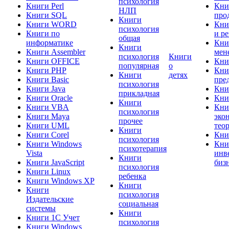
психология
Книги Perl
Кни
НЛП
Книги SQL
про
Книги
Книги WORD
Кни
психология
Книги по
и р
общая
информатике
Кни
Книги
Книги Assembler
мен
психология
Книги
Книги OFFICE
Кни
популярная
о
Книги PHP
Кни
Книги
детях
Книги Basic
пре
психология
Книги Java
Кни
прикладная
Книги Oracle
Кни
Книги
Книги VBA
Кни
психология
Книги Maya
эко
прочее
Книги UML
тео
Книги
Книги Corel
Кни
психология
Книги Windows
Кни
психотерапия
Vista
инв
Книги
Книги JavaScript
биз
психология
Книги Linux
ребенка
Книги Windows XP
Книги
Книги
психология
Издательские
социальная
системы
Книги
Книги 1C Учет
психология
Книги Windows