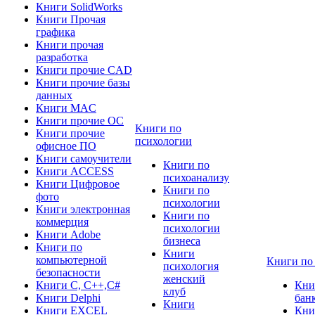
Книги SolidWorks
Книги Прочая
графика
Книги прочая
разработка
Книги прочие CAD
Книги прочие базы
данных
Книги MAC
Книги прочие ОС
Книги по
Книги прочие
психологии
офисное ПО
Книги самоучители
Книги по
Книги ACCESS
психоанализу
Книги Цифровое
Книги по
фото
психологии
Книги электронная
Книги по
коммерция
психологии
Книги Adobe
бизнеса
Книги по
Книги
компьютерной
Книги по
психология
безопасности
женский
Книги C, C++,С#
Кни
клуб
Книги Delphi
бан
Книги
Книги EXCEL
Кни