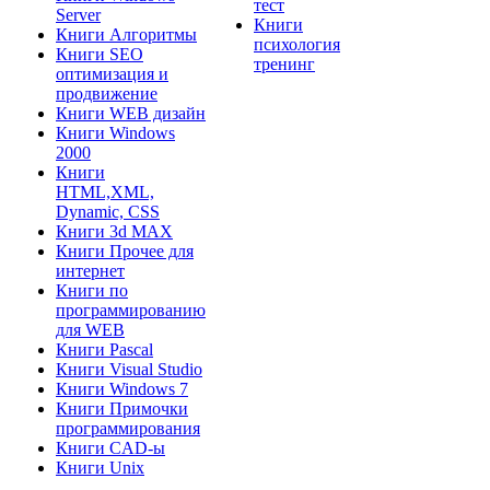
тест
Server
Книги
Книги Алгоритмы
психология
Книги SEO
тренинг
оптимизация и
продвижение
Книги WEB дизайн
Книги Windows
2000
Книги
HTML,XML,
Dynamic, CSS
Книги 3d MAX
Книги Прочее для
интернет
Книги по
программированию
для WEB
Книги Pascal
Книги Visual Studio
Книги Windows 7
Книги Примочки
программирования
Книги CAD-ы
Книги Unix