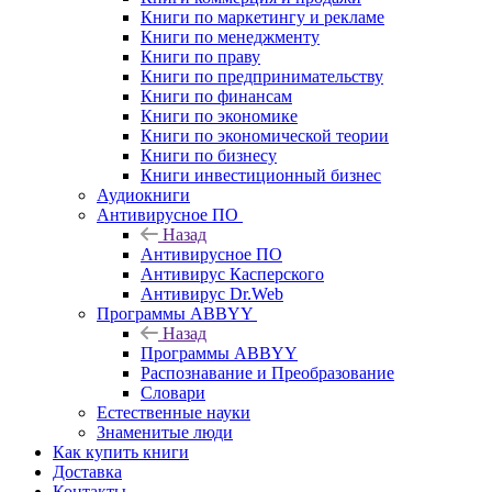
Книги по маркетингу и рекламе
Книги по менеджменту
Книги по праву
Книги по предпринимательству
Книги по финансам
Книги по экономике
Книги по экономической теории
Книги по бизнесу
Книги инвестиционный бизнес
Аудиокниги
Антивирусное ПО
Назад
Антивирусное ПО
Антивирус Касперского
Антивирус Dr.Web
Программы ABBYY
Назад
Программы ABBYY
Распознавание и Преобразование
Словари
Естественные науки
Знаменитые люди
Как купить книги
Доставка
Контакты