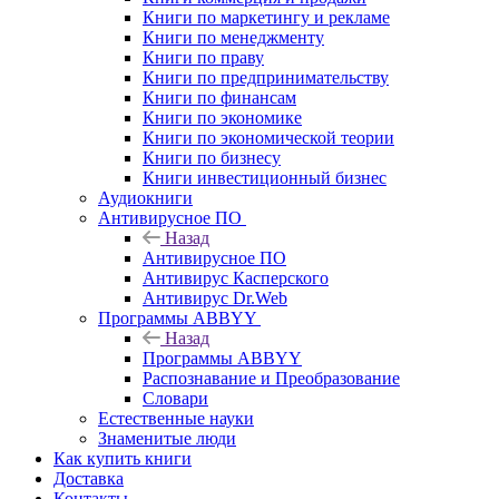
Книги по маркетингу и рекламе
Книги по менеджменту
Книги по праву
Книги по предпринимательству
Книги по финансам
Книги по экономике
Книги по экономической теории
Книги по бизнесу
Книги инвестиционный бизнес
Аудиокниги
Антивирусное ПО
Назад
Антивирусное ПО
Антивирус Касперского
Антивирус Dr.Web
Программы ABBYY
Назад
Программы ABBYY
Распознавание и Преобразование
Словари
Естественные науки
Знаменитые люди
Как купить книги
Доставка
Контакты