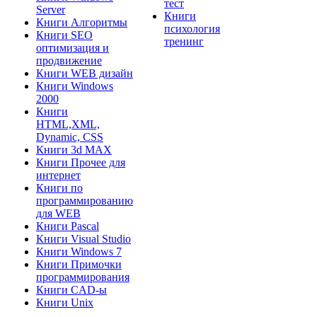
тест
Server
Книги
Книги Алгоритмы
психология
Книги SEO
тренинг
оптимизация и
продвижение
Книги WEB дизайн
Книги Windows
2000
Книги
HTML,XML,
Dynamic, CSS
Книги 3d MAX
Книги Прочее для
интернет
Книги по
программированию
для WEB
Книги Pascal
Книги Visual Studio
Книги Windows 7
Книги Примочки
программирования
Книги CAD-ы
Книги Unix