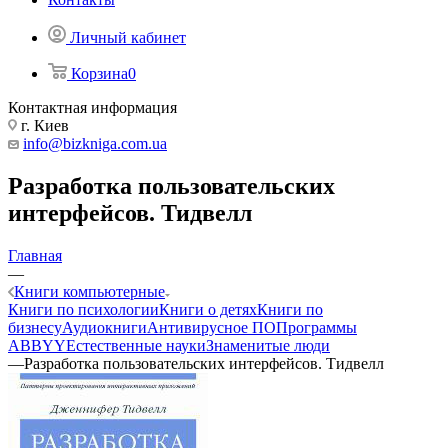
Личный кабинет
Корзина
0
Контактная информация
г. Киев
info@bizkniga.com.ua
Разработка пользовательских
интерфейсов. Тидвелл
Главная
—
Книги компьютерные
Книги по психологии
Книги о детях
Книги по
бизнесу
Аудиокниги
Антивирусное ПО
Программы
ABBYY
Естественные науки
Знаменитые люди
—
Разработка пользовательских интерфейсов. Тидвелл