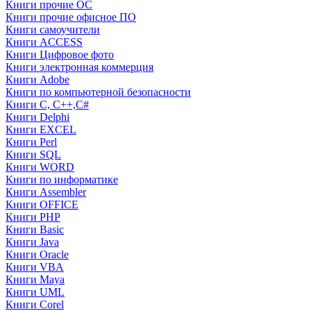
Книги прочие ОС
Книги прочие офисное ПО
Книги самоучители
Книги ACCESS
Книги Цифровое фото
Книги электронная коммерция
Книги Adobe
Книги по компьютерной безопасности
Книги C, C++,С#
Книги Delphi
Книги EXCEL
Книги Perl
Книги SQL
Книги WORD
Книги по информатике
Книги Assembler
Книги OFFICE
Книги PHP
Книги Basic
Книги Java
Книги Oracle
Книги VBA
Книги Maya
Книги UML
Книги Corel