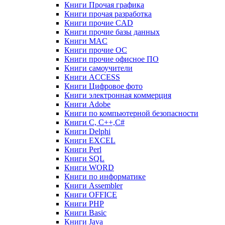
Книги Прочая графика
Книги прочая разработка
Книги прочие CAD
Книги прочие базы данных
Книги MAC
Книги прочие ОС
Книги прочие офисное ПО
Книги самоучители
Книги ACCESS
Книги Цифровое фото
Книги электронная коммерция
Книги Adobe
Книги по компьютерной безопасности
Книги C, C++,С#
Книги Delphi
Книги EXCEL
Книги Perl
Книги SQL
Книги WORD
Книги по информатике
Книги Assembler
Книги OFFICE
Книги PHP
Книги Basic
Книги Java