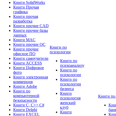
Книги SolidWorks
Книги Прочая
графика
Книги прочая
разработка
Книги прочие CAD
Книги прочие базы
данных
Книги MAC
Книги прочие ОС
Книги по
Книги прочие
психологии
офисное ПО
Книги самоучители
Книги по
Книги ACCESS
психоанализу
Книги Цифровое
Книги по
фото
психологии
Книги электронная
Книги по
коммерция
психологии
Книги Adobe
бизнеса
Книги по
Книги
компьютерной
Книги по
психология
безопасности
женский
Книги C, C++,С#
Кни
клуб
Книги Delphi
бан
Книги
Книги EXCEL
Кни