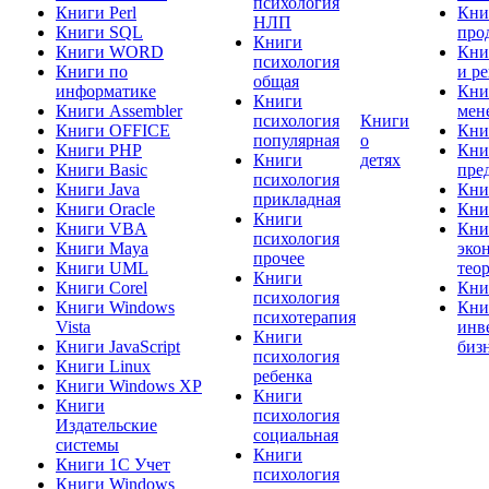
психология
Книги Perl
Кни
НЛП
Книги SQL
про
Книги
Книги WORD
Кни
психология
Книги по
и р
общая
информатике
Кни
Книги
Книги Assembler
мен
психология
Книги
Книги OFFICE
Кни
популярная
о
Книги PHP
Кни
Книги
детях
Книги Basic
пре
психология
Книги Java
Кни
прикладная
Книги Oracle
Кни
Книги
Книги VBA
Кни
психология
Книги Maya
эко
прочее
Книги UML
тео
Книги
Книги Corel
Кни
психология
Книги Windows
Кни
психотерапия
Vista
инв
Книги
Книги JavaScript
биз
психология
Книги Linux
ребенка
Книги Windows XP
Книги
Книги
психология
Издательские
социальная
системы
Книги
Книги 1C Учет
психология
Книги Windows