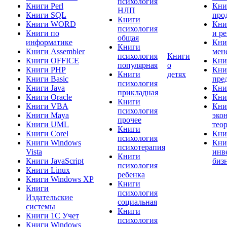
психология
Книги Perl
Кни
НЛП
Книги SQL
про
Книги
Книги WORD
Кни
психология
Книги по
и р
общая
информатике
Кни
Книги
Книги Assembler
мен
психология
Книги
Книги OFFICE
Кни
популярная
о
Книги PHP
Кни
Книги
детях
Книги Basic
пре
психология
Книги Java
Кни
прикладная
Книги Oracle
Кни
Книги
Книги VBA
Кни
психология
Книги Maya
эко
прочее
Книги UML
тео
Книги
Книги Corel
Кни
психология
Книги Windows
Кни
психотерапия
Vista
инв
Книги
Книги JavaScript
биз
психология
Книги Linux
ребенка
Книги Windows XP
Книги
Книги
психология
Издательские
социальная
системы
Книги
Книги 1C Учет
психология
Книги Windows