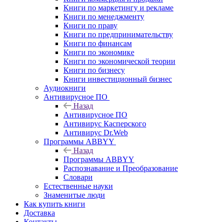
Книги по маркетингу и рекламе
Книги по менеджменту
Книги по праву
Книги по предпринимательству
Книги по финансам
Книги по экономике
Книги по экономической теории
Книги по бизнесу
Книги инвестиционный бизнес
Аудиокниги
Антивирусное ПО
Назад
Антивирусное ПО
Антивирус Касперского
Антивирус Dr.Web
Программы ABBYY
Назад
Программы ABBYY
Распознавание и Преобразование
Словари
Естественные науки
Знаменитые люди
Как купить книги
Доставка
Контакты