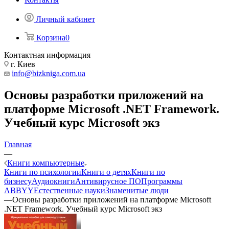
Личный кабинет
Корзина
0
Контактная информация
г. Киев
info@bizkniga.com.ua
Основы разработки приложений на
платформе Microsoft .NET Framework.
Учебный курс Microsoft экз
Главная
—
Книги компьютерные
Книги по психологии
Книги о детях
Книги по
бизнесу
Аудиокниги
Антивирусное ПО
Программы
ABBYY
Естественные науки
Знаменитые люди
—
Основы разработки приложений на платформе Microsoft
.NET Framework. Учебный курс Microsoft экз