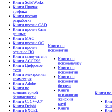
Книги SolidWorks
Книги Прочая
графика
Книги прочая
разработка
Книги прочие CAD
Книги прочие базы
данных
Книги MAC
Книги прочие ОС
Книги по
Книги прочие
психологии
офисное ПО
Книги самоучители
Книги по
Книги ACCESS
психоанализу
Книги Цифровое
Книги по
фото
психологии
Книги электронная
Книги по
коммерция
психологии
Книги Adobe
бизнеса
Книги по
Книги
компьютерной
Книги по
психология
безопасности
женский
Книги C, C++,С#
Кни
клуб
Книги Delphi
бан
Книги
Книги EXCEL
Кни