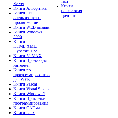
тест
Server
Книги
Книги Алгоритмы
психология
Книги SEO
тренинг
оптимизация и
продвижение
Книги WEB дизайн
Книги Windows
2000
Книги
HTML,XML,
Dynamic, CSS
Книги 3d MAX
Книги Прочее для
интернет
Книги по
программированию
для WEB
Книги Pascal
Книги Visual Studio
Книги Windows 7
Книги Примочки
программирования
Книги CAD-ы
Книги Unix