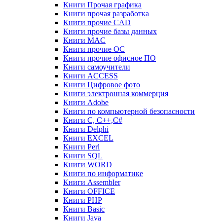
Книги Прочая графика
Книги прочая разработка
Книги прочие CAD
Книги прочие базы данных
Книги MAC
Книги прочие ОС
Книги прочие офисное ПО
Книги самоучители
Книги ACCESS
Книги Цифровое фото
Книги электронная коммерция
Книги Adobe
Книги по компьютерной безопасности
Книги C, C++,С#
Книги Delphi
Книги EXCEL
Книги Perl
Книги SQL
Книги WORD
Книги по информатике
Книги Assembler
Книги OFFICE
Книги PHP
Книги Basic
Книги Java