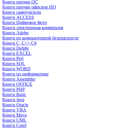
Книги прочие ОС
Книги прочие офисное ПО
Книги самоучители
Книги ACCESS
Книги Цифровое фото
Книги электронная коммерция
Книги Adobe
Книги по компьютерной безопасности
Книги C, C++,С#
Книги Delphi
Книги EXCEL
Книги Perl
Книги SQL
Книги WORD
Книги по информатике
Книги Assembler
Книги OFFICE
Книги PHP
Книги Basic
Книги Java
Книги Oracle
Книги VBA
Книги Maya
Книги UML
Книги Corel