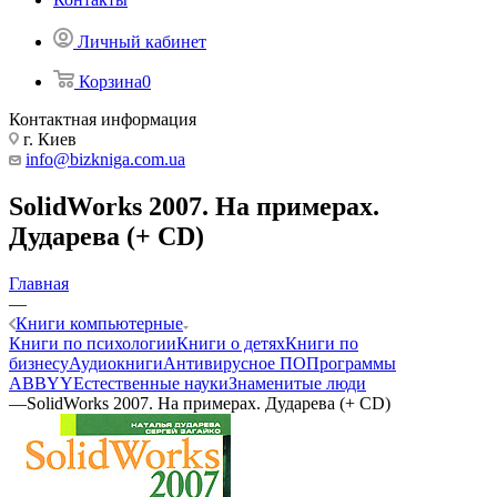
Личный кабинет
Корзина
0
Контактная информация
г. Киев
info@bizkniga.com.ua
SolidWorks 2007. На примерах.
Дударева (+ CD)
Главная
—
Книги компьютерные
Книги по психологии
Книги о детях
Книги по
бизнесу
Аудиокниги
Антивирусное ПО
Программы
ABBYY
Естественные науки
Знаменитые люди
—
SolidWorks 2007. На примерах. Дударева (+ CD)