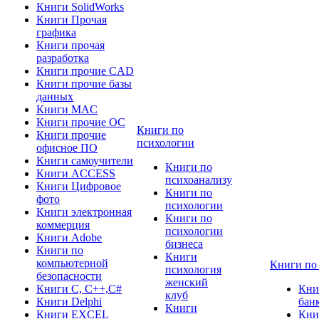
Книги SolidWorks
Книги Прочая
графика
Книги прочая
разработка
Книги прочие CAD
Книги прочие базы
данных
Книги MAC
Книги прочие ОС
Книги по
Книги прочие
психологии
офисное ПО
Книги самоучители
Книги по
Книги ACCESS
психоанализу
Книги Цифровое
Книги по
фото
психологии
Книги электронная
Книги по
коммерция
психологии
Книги Adobe
бизнеса
Книги по
Книги
компьютерной
Книги по
психология
безопасности
женский
Книги C, C++,С#
Кни
клуб
Книги Delphi
бан
Книги
Книги EXCEL
Кни