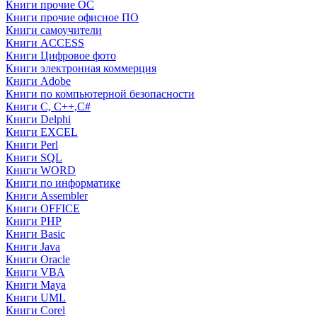
Книги прочие ОС
Книги прочие офисное ПО
Книги самоучители
Книги ACCESS
Книги Цифровое фото
Книги электронная коммерция
Книги Adobe
Книги по компьютерной безопасности
Книги C, C++,С#
Книги Delphi
Книги EXCEL
Книги Perl
Книги SQL
Книги WORD
Книги по информатике
Книги Assembler
Книги OFFICE
Книги PHP
Книги Basic
Книги Java
Книги Oracle
Книги VBA
Книги Maya
Книги UML
Книги Corel