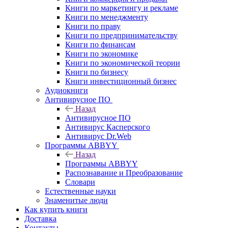
Книги по маркетингу и рекламе
Книги по менеджменту
Книги по праву
Книги по предпринимательству
Книги по финансам
Книги по экономике
Книги по экономической теории
Книги по бизнесу
Книги инвестиционный бизнес
Аудиокниги
Антивирусное ПО
Назад
Антивирусное ПО
Антивирус Касперского
Антивирус Dr.Web
Программы ABBYY
Назад
Программы ABBYY
Распознавание и Преобразование
Словари
Естественные науки
Знаменитые люди
Как купить книги
Доставка
Контакты