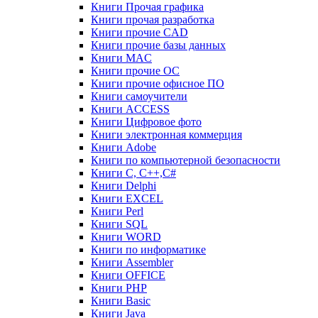
Книги Прочая графика
Книги прочая разработка
Книги прочие CAD
Книги прочие базы данных
Книги MAC
Книги прочие ОС
Книги прочие офисное ПО
Книги самоучители
Книги ACCESS
Книги Цифровое фото
Книги электронная коммерция
Книги Adobe
Книги по компьютерной безопасности
Книги C, C++,С#
Книги Delphi
Книги EXCEL
Книги Perl
Книги SQL
Книги WORD
Книги по информатике
Книги Assembler
Книги OFFICE
Книги PHP
Книги Basic
Книги Java