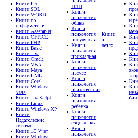
психология
Книги Perl
Кни
НЛП
Книги SQL
про
Книги
Книги WORD
Кни
психология
Книги по
и р
общая
информатике
Кни
Книги
Книги Assembler
мен
психология
Книги
Книги OFFICE
Кни
популярная
о
Книги PHP
Кни
Книги
детях
Книги Basic
пре
психология
Книги Java
Кни
прикладная
Книги Oracle
Кни
Книги
Книги VBA
Кни
психология
Книги Maya
эко
прочее
Книги UML
тео
Книги
Книги Corel
Кни
психология
Книги Windows
Кни
психотерапия
Vista
инв
Книги
Книги JavaScript
биз
психология
Книги Linux
ребенка
Книги Windows XP
Книги
Книги
психология
Издательские
социальная
системы
Книги
Книги 1C Учет
психология
Книги Windows