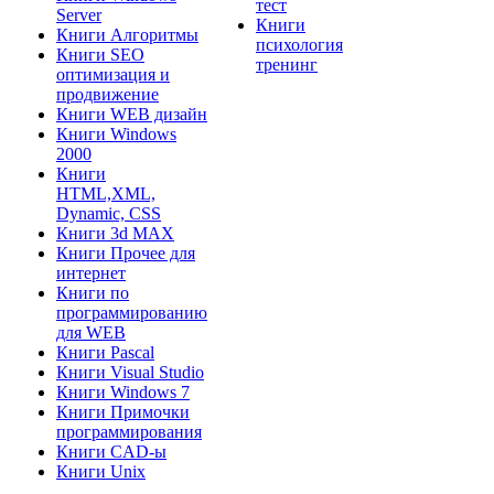
тест
Server
Книги
Книги Алгоритмы
психология
Книги SEO
тренинг
оптимизация и
продвижение
Книги WEB дизайн
Книги Windows
2000
Книги
HTML,XML,
Dynamic, CSS
Книги 3d MAX
Книги Прочее для
интернет
Книги по
программированию
для WEB
Книги Pascal
Книги Visual Studio
Книги Windows 7
Книги Примочки
программирования
Книги CAD-ы
Книги Unix