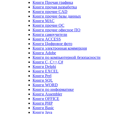
Книги Прочая графика
Книги прочая разработка
Книги прочие CAD
Книги прочие базы данных
Книги MAC
Книги прочие ОС
Книги прочие офисное ПО
Книги самоучители
Книги ACCESS
Книги Цифровое фото
Книги электронная коммерция
Книги Adobe
Книги по компьютерной безопасности
Книги C, C++,С#
Книги Delphi
Книги EXCEL
Книги Perl
Книги SQL
Книги WORD
Книги по информатике
Книги Assembler
Книги OFFICE
Книги PHP
Книги Basic
Книги Java