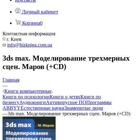
Личный кабинет
Корзина
0
Контактная информация
г. Киев
info@bizkniga.com.ua
3ds max. Моделирование трехмерных
сцен. Маров (+СD)
Главная
—
Книги компьютерные
Книги по психологии
Книги о детях
Книги по
бизнесу
Аудиокниги
Антивирусное ПО
Программы
ABBYY
Естественные науки
Знаменитые люди
—
3ds max. Моделирование трехмерных сцен. Маров (+СD)