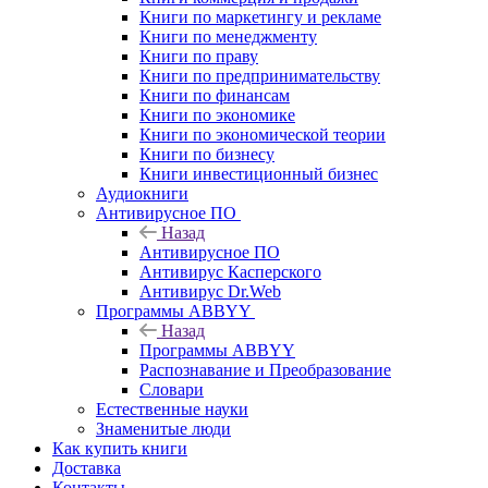
Книги по маркетингу и рекламе
Книги по менеджменту
Книги по праву
Книги по предпринимательству
Книги по финансам
Книги по экономике
Книги по экономической теории
Книги по бизнесу
Книги инвестиционный бизнес
Аудиокниги
Антивирусное ПО
Назад
Антивирусное ПО
Антивирус Касперского
Антивирус Dr.Web
Программы ABBYY
Назад
Программы ABBYY
Распознавание и Преобразование
Словари
Естественные науки
Знаменитые люди
Как купить книги
Доставка
Контакты