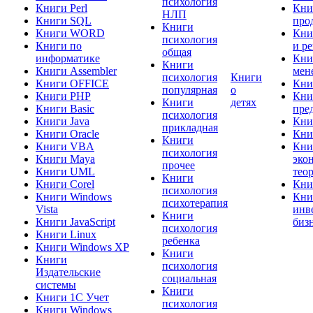
психология
Книги Perl
Кни
НЛП
Книги SQL
про
Книги
Книги WORD
Кни
психология
Книги по
и р
общая
информатике
Кни
Книги
Книги Assembler
мен
психология
Книги
Книги OFFICE
Кни
популярная
о
Книги PHP
Кни
Книги
детях
Книги Basic
пре
психология
Книги Java
Кни
прикладная
Книги Oracle
Кни
Книги
Книги VBA
Кни
психология
Книги Maya
эко
прочее
Книги UML
тео
Книги
Книги Corel
Кни
психология
Книги Windows
Кни
психотерапия
Vista
инв
Книги
Книги JavaScript
биз
психология
Книги Linux
ребенка
Книги Windows XP
Книги
Книги
психология
Издательские
социальная
системы
Книги
Книги 1C Учет
психология
Книги Windows