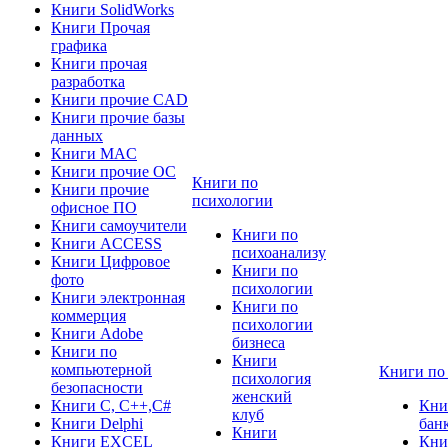
Книги SolidWorks
Книги Прочая
графика
Книги прочая
разработка
Книги прочие CAD
Книги прочие базы
данных
Книги MAC
Книги прочие ОС
Книги по
Книги прочие
психологии
офисное ПО
Книги самоучители
Книги по
Книги ACCESS
психоанализу
Книги Цифровое
Книги по
фото
психологии
Книги электронная
Книги по
коммерция
психологии
Книги Adobe
бизнеса
Книги по
Книги
компьютерной
Книги по
психология
безопасности
женский
Книги C, C++,С#
Кни
клуб
Книги Delphi
бан
Книги
Книги EXCEL
Кни