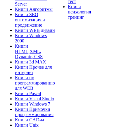
тест
Server
Книги
Книги Алгоритмы
психология
Книги SEO
тренинг
оптимизация и
продвижение
Книги WEB дизайн
Книги Windows
2000
Книги
HTML,XML,
Dynamic, CSS
Книги 3d MAX
Книги Прочее для
интернет
Книги по
программированию
для WEB
Книги Pascal
Книги Visual Studio
Книги Windows 7
Книги Примочки
программирования
Книги CAD-ы
Книги Unix