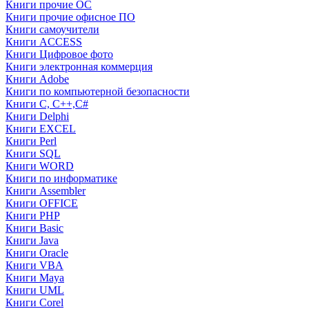
Книги прочие ОС
Книги прочие офисное ПО
Книги самоучители
Книги ACCESS
Книги Цифровое фото
Книги электронная коммерция
Книги Adobe
Книги по компьютерной безопасности
Книги C, C++,С#
Книги Delphi
Книги EXCEL
Книги Perl
Книги SQL
Книги WORD
Книги по информатике
Книги Assembler
Книги OFFICE
Книги PHP
Книги Basic
Книги Java
Книги Oracle
Книги VBA
Книги Maya
Книги UML
Книги Corel